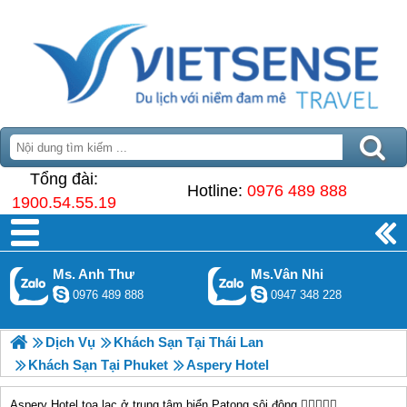
Tổng đài:
Hotline:
0976 489 888
1900.54.55.19
Ms. Anh Thư
Ms.Vân Nhi
0976 489 888
0947 348 228
Dịch Vụ
Khách Sạn Tại Thái Lan
Khách Sạn Tại Phuket
Aspery Hotel
Aspery Hotel tọa lạc ở trung tâm biển Patong sôi động