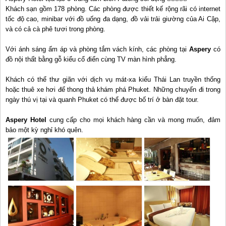
Khách sạn gồm 178 phòng. Các phòng được thiết kế rộng rãi có internet
tốc độ cao, minibar với đồ uống đa dạng, đồ vải trải giường của Ai Cập,
và có cả cà phê tươi trong phòng.
Với ánh sáng ấm áp và phòng tắm vách kính, các phòng tại
Aspery
có
đồ nội thất bằng gỗ kiểu cổ điển cùng TV màn hình phẳng.
Khách có thể thư giãn với dịch vụ mát-xa kiểu Thái Lan truyền thống
hoặc thuê xe hơi để thong thả khám phá Phuket. Những chuyến đi trong
ngày thú vị tại và quanh Phuket có thể được bố trí ở bàn đặt tour.
Aspery Hotel
cung cấp cho mọi khách hàng cần và mong muốn, đảm
bảo một kỳ nghỉ khó quên.