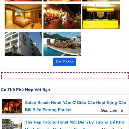
Có Thể Phù Hợp Với Bạn
Safari Beach Hotel Nằm Ở Giữa Các Hoạt Động Của
Bãi Biển Patong Phuket
Giá: Liên hệ
The Nap Patong Hotel Một Điểm Lý Tưởng Để Khởi