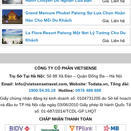
Hành Chuyến Du Ngoạn Của Bạn
Giá: Liên hệ
Grand Mercure Phuket Patong Sự Lựa Chọn Hoàn
Hảo Cho Mỗi Du Khách
Giá: Liên hệ
La Flora Resort Patong Một Nơi Lý Tưởng Cho Du
Khách
Giá: Liên hệ
CÔNG TY CỔ PHẦN VIETSENSE
Trụ Sở Tại Hà Nội:
Số 88 Xã Đàn – Quận Đống Đa – Hà Nội
Email: Info@vietsensetravel.com, Website: Todata.vn,
Tổng đài:
1900.54.55.19
Hotline:
0976 489 888
Giấy chứng nhận đăng ký kinh doanh số: 0104731205 do Sở kế hoạch
và đầu tư TP Hà Nội cấp ngày 03/06/2010 Giấy phép lữ hành Quốc Tế
số: 01-687/2014/TCDL-GP LHQT
CHẤP NHẬN THANH TOÁN