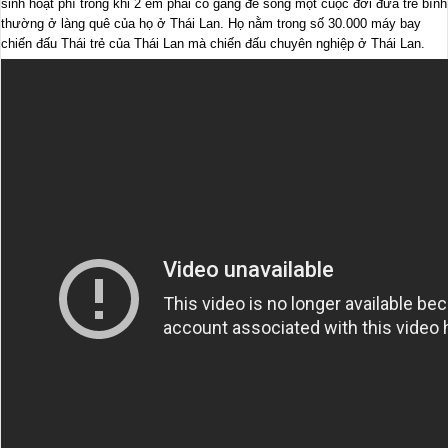
sinh hoạt phí trong khi 2 em phải cố gắng để sống một cuộc đời đứa trẻ bình
thường ở làng quê của họ ở Thái Lan. Họ nằm trong số 30.000 máy bay
chiến đấu Thái trẻ của Thái Lan mà chiến đấu chuyên nghiệp ở Thái Lan.