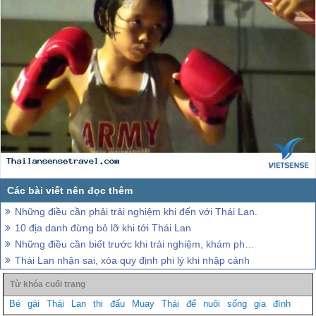
Những điều cần phải trải nghiệm khi đến với Thái Lan.
10 địa danh đừng bỏ lỡ khi tới Thái Lan
Những điều cần biết trước khi trải nghiệm, khám phá Thái Lan
Thái Lan nhận sai, xóa quy định phi lý khi nhập cảnh
Bé
gái
Thái
Lan
thi
đấu
Muay
Thái
để
nuôi
sống
gia
đình