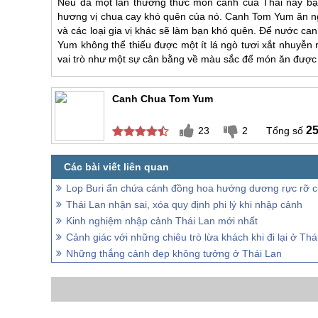
Nếu đã một lần thưởng thức món canh của Thái này b
hương vị chua cay khó quên của nó. Canh Tom Yum ăn ngo
và các loại gia vị khác sẽ làm bạn khó quên. Để nước c
Yum không thể thiếu được một ít lá ngò tươi xắt nhuyễn
vai trò như một sự cân bằng về màu sắc để món ăn được h
Canh Chua Tom Yum
2
23
2
Lop Buri ẩn chứa cánh đồng hoa hướng dương rực rỡ c
Thái Lan nhận sai, xóa quy định phi lý khi nhập cảnh
Kinh nghiệm nhập cảnh Thái Lan mới nhất
Cảnh giác với những chiêu trò lừa khách khi đi lại ở Thá
Những thắng cảnh đẹp không tưởng ở Thái Lan