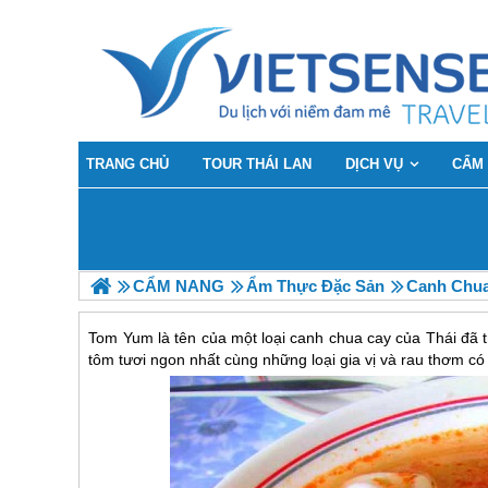
TRANG CHỦ
TOUR THÁI LAN
DỊCH VỤ
CẨM
CẨM NANG
Ẩm Thực Đặc Sản
Canh Chu
Tom Yum là tên của một loại canh chua cay của Thái đã t
tôm tươi ngon nhất cùng những loại gia vị và rau thơm có 