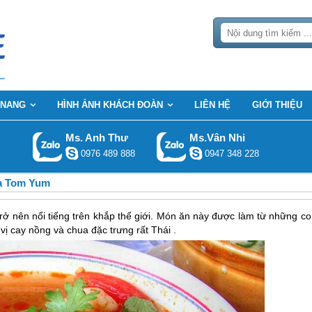
 NANG
HÌNH ẢNH KHÁCH ĐOÀN
LIÊN HỆ
GIỚI THIỆU
Ms. Anh Thư
Ms.Vân Nhi
0976 489 888
0947 348 228
a Tom Yum
rở nên nổi tiếng trên khắp thế giới. Món ăn này được làm từ những co
vị cay nồng và chua đặc trưng rất Thái .