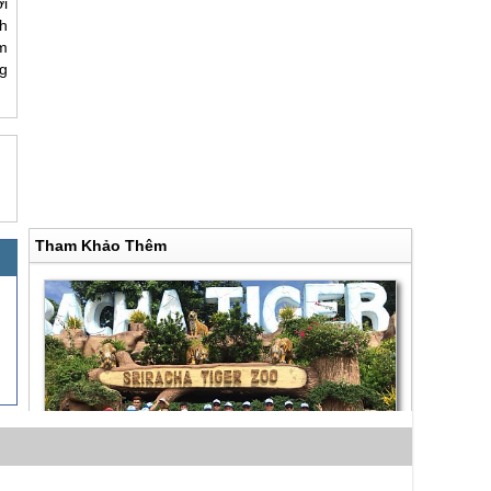
i
h
m
g
Tham Khảo Thêm