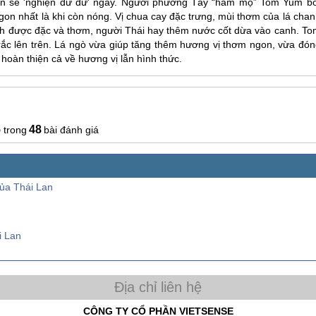
ạn sẽ 'nghiện đứ đừ' ngay. Người phương Tây “hâm mộ” Tom Yum bở
n nhất là khi còn nóng. Vị chua cay đặc trưng, mùi thơm của lá chan
anh được đặc và thơm, người Thái hay thêm nước cốt dừa vào canh. To
 rắc lên trên. Lá ngò vừa giúp tăng thêm hương vị thơm ngon, vừa đón
oàn thiện cả về hương vị lẫn hình thức.
5
48
bài đánh giá
ủa Thái Lan
i Lan
CÔNG TY CỔ PHẦN VIETSENSE