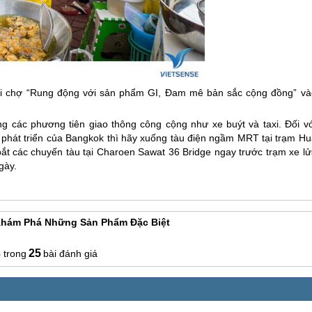
Hội chợ “Rung động với sản phẩm GI, Đam mê bản sắc cộng đồng” và
 các phương tiên giao thông công cộng như xe buýt và taxi. Đối vớ
phát triển của Bangkok thì hãy xuống tàu điện ngầm MRT tại trạm Hu
ắt các chuyến tàu tại Charoen Sawat 36 Bridge ngay trước trạm xe lử
gày.
m Phá Những Sản Phẩm Đặc Biệt
3
25
bài đánh giá