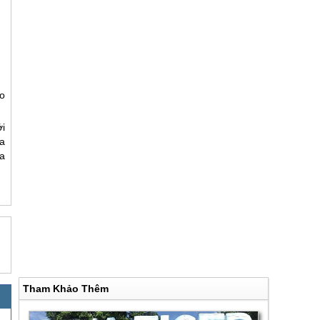
o
i
a
a
Tham Khảo Thêm