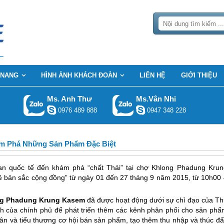
 NANG
HÌNH ẢNH KHÁCH ĐOÀN
LIÊN HỆ
GIỚI THIỆU
Ms. Anh Thư
Ms.Vân Nhi
0976 489 888
0947 348 228
Phá Những Sản Phẩm Đặc Biệt
n quốc tế đến khám phá “chất Thái” tại chợ Khlong Phadung Krun
 bản sắc cộng đồng” từ ngày 01 đến 27 tháng 9 năm 2015, từ 10h00 
g Phadung Krung Kasem
đã được hoạt động dưới sự chỉ đạo của Th
h của chính phủ để phát triển thêm các kênh phân phối cho sản phẩ
n và tiểu thương cơ hội bán sản phẩm, tạo thêm thu nhập và thúc đẩ