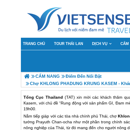
TRANG CHỦ
TOUR THÁI LAN
DỊCH VỤ
CẨM
CẨM NANG
Điểm Đến Nổi Bật
Chợ KHLONG PHADUNG KRUNG KASEM - Khám 
Tổng Cục Thailand
(TAT) xin mời các khách thăm qua
Kasem, với chủ đề “Rung động với sản phẩm GI, Đam mê
19h00.
Nằm tiếp giáp với các tòa nhà chính phủ Thái, chợ
Khlon
tướng Prayuth Chan-ocha như một phần trong chính sác
nông nghiệp của Thái, từ đó mang đến cho người nông dâ