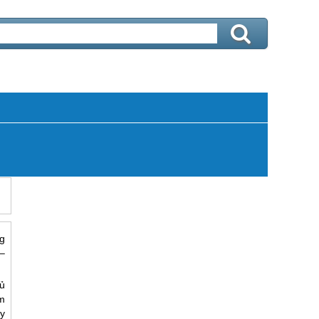
g
–
ủ
m
y