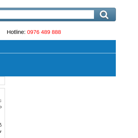
Hotline:
0976 489 888
c
o
ỗ
ự