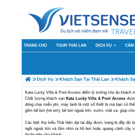
TRANG CHỦ
TOUR THÁI LAN
DỊCH VỤ
CẨM
Dịch Vụ
Khách Sạn Tại Thái Lan
Khách Sạ
Kata Lucky Villa & Pool Access điểm lý tưởng cho du khách
Chất lượng khách sạn
Kata Lucky Villa & Pool Access
được
đóng chai miễn phí, máy lạnh là một số thiết bị mà bạn có th
gồm bể bơi (trẻ em), bể bơi ngoài trời, vườn, mát xa, giúp c
Các biệt thự kiểu Thái hiện đại tại đây được trang bị đầy đủ t
ngồi ngoài trời và tầm nhìn ra hồ bơi hoặc quang cảnh cây 
thuận tiện cho khách.