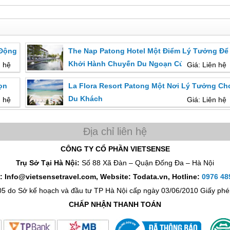
 Động
The Nap Patong Hotel Một Điểm Lý Tưởng Để
Khởi Hành Chuyến Du Ngoạn Của Bạn
n hệ
Giá: Liên hệ
ọn
La Flora Resort Patong Một Nơi Lý Tưởng Ch
Du Khách
n hệ
Giá: Liên hệ
CÔNG TY CỔ PHẦN VIETSENSE
Trụ Sở Tại Hà Nội:
Số 88 Xã Đàn – Quận Đống Đa – Hà Nội
: Info@vietsensetravel.com, Website: Todata.vn,
Hotline:
0976 48
05 do Sở kế hoạch và đầu tư TP Hà Nội cấp ngày 03/06/2010 Giấy p
CHẤP NHẬN THANH TOÁN