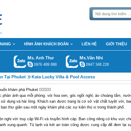
 NANG
HÌNH ẢNH KHÁCH ĐOÀN
LIÊN HỆ
GIỚI THIỆU
Ms. Anh Thư
Ms.Vân Nhi
0976 489 888
0947 348 228
n Tại Phuket
Kata Lucky Villa & Pool Access
 muốn khám phá Phuket
 phản ánh qua mỗi phòng. vòi hoa sen, góc ngồi nghỉ, áo choàng tắm, nướ
ể sử dụng và hài lòng. Khách sạn được trang bị cơ sở vật chất tuyệt vời, ba
ho bạn thư giãn sau một ngày khám phá các sự kiện thú vị trong thành phố.
iện nghi với truy cập Wi-Fi và truyền hình cáp. Ban công riêng có khu vực ch
xanh xung quanh. Tủ lạnh và két an toàn cũng được cung cấp để đem lại s