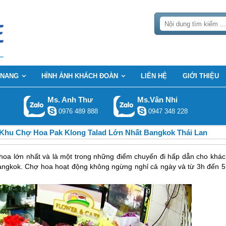
 NANG
HÌNH ẢNH KHÁCH ĐOÀN
LIÊN HỆ
GIỚI THIỆU
Ms. Anh Thư
Ms.Vân Nhi
0976 489 888
0947 348 228
Khu Chợ Hoa Pak Klong Talad Lớn Nhất Bangkok Thái Lan
hoa lớn nhất và là một trong những điểm chuyến đi hấp dẫn cho khác
Bangkok. Chợ hoa hoạt động không ngừng nghỉ cả ngày và từ 3h đến 5