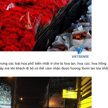
nhưng các loài hoa phổ biến nhất ở chợ là hoa lan, hoa cúc, hoa hồng
 vậy mà khi khách đi bộ có thể cảm nhận được hương thơm lan tỏa khắ