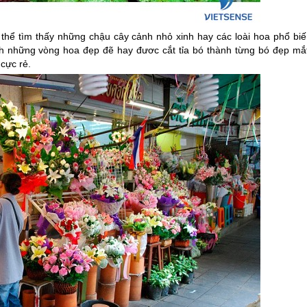
hể tìm thấy những chậu cây cảnh nhỏ xinh hay các loài hoa phổ biế
h những vòng hoa đẹp đẽ hay đươc cắt tỉa bó thành từng bó đẹp mắt
cực rẻ.