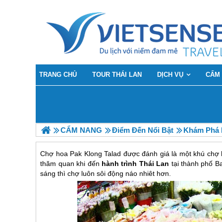
TRANG CHỦ
TOUR THÁI LAN
DỊCH VỤ
CẨM
CẨM NANG
Điểm Đến Nổi Bật
Khám Phá 
Chợ hoa Pak Klong Talad được đánh giá là một khú chợ 
thăm quan khi đến
hành trình Thái Lan
tại thành phố 
sáng thì chợ luôn sôi động náo nhiêt hơn.