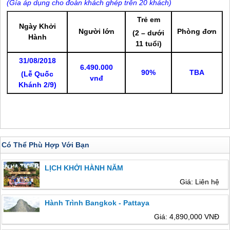
(
Gía áp dụng cho đoàn khách ghép trên 20 khách)
Trẻ em
Ngày Khởi
Người lớn
Phòng đơn
(2 – dưới
Hành
11 tuổi)
31/08/2018
6.490.000
90%
TBA
(Lễ Quốc
vnđ
Khánh 2/9)
Có Thể Phù Hợp Với Bạn
LỊCH KHỞI HÀNH NĂM
Giá: Liên hệ
Hành Trình Bangkok - Pattaya
Giá: 4,890,000 VNĐ