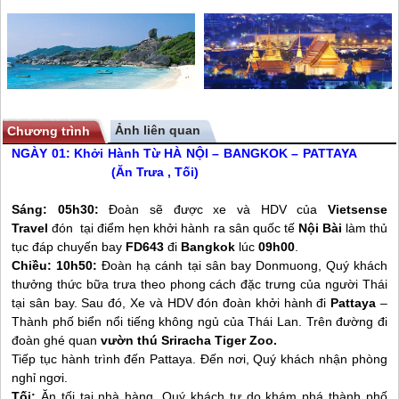
Ảnh liên quan
Chương trình
NGÀY 01: Khởi Hành Từ HÀ NỘI – BANGKOK – PATTAYA
(Ăn Trưa , Tối)
Sáng: 05h30:
Đoàn sẽ được xe và HDV của
Vietsense
Travel
đón tại điểm hẹn khởi hành ra sân quốc tế
Nội Bài
làm thủ
tục đáp chuyến bay
FD643
đi
Bangkok
lúc
09h00
.
Chiều: 10h50:
Đoàn hạ cánh tại sân bay Donmuong, Quý khách
thưởng thức bữa trưa theo phong cách đặc trưng của người Thái
tại sân bay. Sau đó, Xe và HDV đón đoàn khởi hành đi
Pattaya
–
Thành phố biển nổi tiếng không ngủ của Thái Lan. Trên đường đi
đoàn ghé quan
vườn thú Sriracha Tiger Zoo.
Tiếp tục hành trình đến Pattaya. Đến nơi, Quý khách nhận phòng
nghỉ ngơi.
Tối:
Ăn tối tại nhà hàng, Quý khách tự do khám phá thành phố