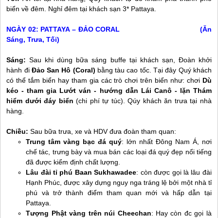
biển về đêm. Nghỉ đêm tại khách sạn 3* Pattaya.
NGÀY 02: PATTAYA – ĐẢO CORAL (Ăn
Sáng, Trưa, Tối)
Sáng:
Sau khi dùng bữa sáng buffe tại khách sạn, Đoàn khởi
hành đi
Đảo San Hô (Coral)
bằng tàu cao tốc. Tại đây Quý khách
có thể tắm biển hay tham gia các trò chơi trên biển như:
chơi
Dù
kéo - tham gia Lướt ván - hướng dẫn Lái Canô - lặn Thám
hiểm dưới đáy biển
(chi phí tự túc). Qúy khách ăn trưa tại nhà
hàng.
Chiều:
Sau bữa trưa, xe và HDV đưa đoàn tham quan:
Trung tâm vàng bạc đá quý
: lớn nhất Đông Nam Á, nơi
chế tác, trưng bày và mua bán các loại đá quý đẹp nổi tiếng
đã được kiểm định chất lượng.
Lâu đài tỉ phú Baan Sukhawadee
: còn được gọi là lâu đài
Hạnh Phúc, được xây dựng nguy nga tráng lệ bởi một nhà tỉ
phú và trở thành điểm tham quan mới và hấp dẫn tại
Pattaya.
Tượng Phật vàng trên núi Cheechan
: Hay còn đc gọi là