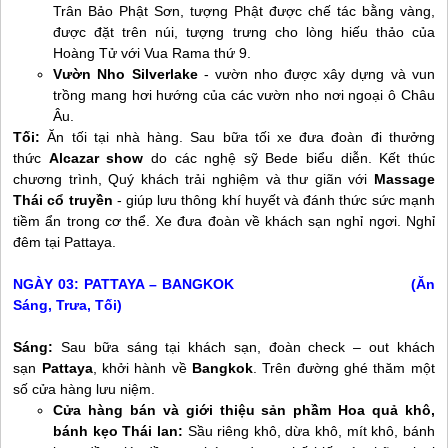
Trân Bảo Phật Sơn, tượng Phật được chế tác bằng vàng,
được đặt trên núi, tượng trưng cho lòng hiếu thảo của
Hoàng Tử với Vua Rama thứ 9.
Vườn Nho Silverlake
-
vườn nho được xây dựng và vun
trồng mang hơi hướng của các vườn nho nơi ngoại ô Châu
Âu.
Tối:
Ăn tối tại nhà hàng. Sau bữa tối xe đưa đoàn đi thưởng
thức
Alcazar show
do các nghệ sỹ Bede biểu diễn. Kết thúc
chương trình, Quý khách trải nghiệm và thư giãn với
Massage
Thái cổ truyền
- giúp lưu thông khí huyết và đánh thức sức mạnh
tiềm ẩn trong cơ thể. Xe đưa đoàn về khách sạn nghỉ ngơi. Nghỉ
đêm tại Pattaya.
NGÀY 03: PATTAYA – BANGKOK (Ăn
Sáng, Trưa, Tối)
Sáng:
Sau bữa sáng tại khách sạn, đoàn check – out khách
sạn
Pattaya
, khởi hành về
Bangkok
. Trên đường ghé thăm một
số cửa hàng lưu niệm.
Cửa hàng bán và giới thiệu sản phầm Hoa quả khô,
bánh kẹo Thái lan:
Sầu riêng khô, dừa khô, mít khô, bánh