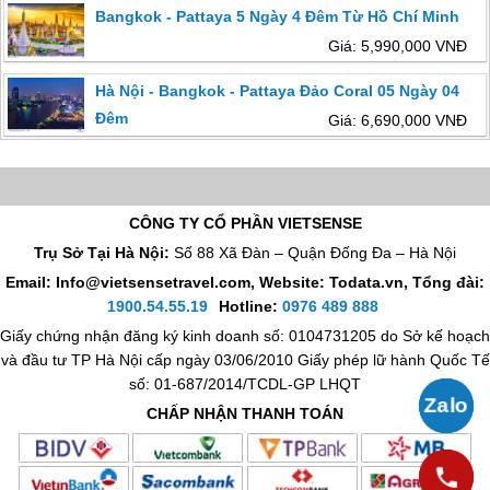
Bangkok - Pattaya 5 Ngày 4 Đêm Từ Hồ Chí Minh
Giá: 5,990,000 VNĐ
Hà Nội - Bangkok - Pattaya Đảo Coral 05 Ngày 04
Đêm
Giá: 6,690,000 VNĐ
CÔNG TY CỔ PHẦN VIETSENSE
Trụ Sở Tại Hà Nội:
Số 88 Xã Đàn – Quận Đống Đa – Hà Nội
Email: Info@vietsensetravel.com, Website: Todata.vn,
Tổng đài:
1900.54.55.19
Hotline:
0976 489 888
Giấy chứng nhận đăng ký kinh doanh số: 0104731205 do Sở kế hoạch
và đầu tư TP Hà Nội cấp ngày 03/06/2010 Giấy phép lữ hành Quốc Tế
số: 01-687/2014/TCDL-GP LHQT
CHẤP NHẬN THANH TOÁN