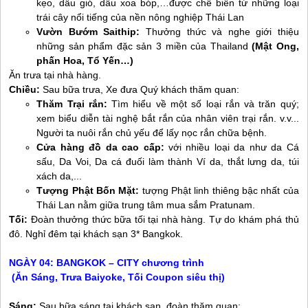
kẹo, dầu gió, dầu xoa bóp,…được chế biến từ những loại
trái cây nổi tiếng của nền nông nghiệp Thái Lan
Vườn Bướm Saithip:
Thưởng thức và nghe giới thiệu
những sản phẩm đặc sản 3 miền của Thailand
(Mật Ong,
phấn Hoa, Tổ Yến…)
Ăn trưa tại nhà hàng.
Chiều:
Sau bữa trưa, Xe đưa Quý khách thăm quan:
Thăm Trại rắn:
Tìm hiểu về một số loại rắn và trăn quý;
xem biểu diễn tài nghệ bắt rắn của nhân viên trại rắn. v.v...
Người ta nuôi rắn chủ yếu để lấy nọc rắn chữa bệnh.
Cửa hàng đồ da cao cấp:
với nhiều loại da như da Cá
sấu, Da Voi, Da cá đuối làm thành Ví da, thắt lưng da, túi
xách da,...
Tượng Phật Bốn Mặt:
tượng Phật linh thiêng bậc nhất của
Thái Lan nằm giữa trung tâm mua sắm Pratunam.
Tối:
Đoàn thưởng thức bữa tối tại nhà hàng. Tự do khám phá thủ
đô. Nghỉ đêm tại khách sạn 3* Bangkok.
NGÀY 04: BANGKOK – CITY chương trình
(Ăn Sáng, Trưa Baiyoke, Tối Coupon siêu thị)
Sáng:
Sau bữa sáng tại khách sạn, đoàn thăm quan: