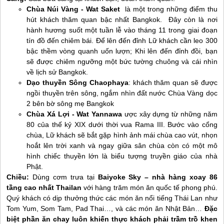
Chùa Núi Vàng - Wat Saket
là một trong những điểm thu
hút khách thăm quan bậc nhất Bangkok. Đây còn là nơi
hành hương suốt một tuần lễ vào tháng 11 trong giai đoạn
tín đồ đến chiêm bái. Để lên đến đỉnh Lữ khách cần leo 300
bậc thềm vòng quanh uốn lượn; Khi lên đến đỉnh đồi, bạn
sẽ được chiêm ngưỡng một bức tường chuông và cái nhìn
về lịch sử Bangkok.
Dạo thuyền Sông Chaophaya
: khách thăm quan sẽ được
ngồi thuyền trên sông, ngắm nhìn đất nước Chùa Vàng dọc
2 bên bờ sông mẹ Bangkok
Chùa Xá Lợi - Wat Yannawa
ược xây dựng từ những năm
80 của thế kỷ XIX dưới thời vua Rama III. Bước vào cổng
chùa, Lữ khách sẽ bắt gặp hình ảnh mái chùa cao vút, nhọn
hoắt lên trời xanh và ngay giữa sân chùa còn có một mô
hình chiếc thuyền lớn là biểu tượng truyền giáo của nhà
Phật.
Chiều:
Dùng cơm trưa tại
Baiyoke Sky – nhà hàng xoay 86
tầng cao nhất Thailan
với hàng trăm món ăn quốc tế phong phú.
Quý khách có dịp thưởng thức các món ăn nổi tiếng
Thái Lan như
Tom Yum, Som Tam, Pad Thai…, và các món ăn Nhật Bản…
Đặc
biệt phần ăn chay luôn khiến thực khách phải trầm trồ khen