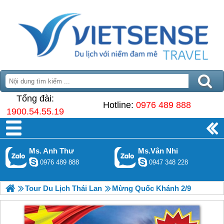
Tổng đài:
Hotline:
0976 489 888
1900.54.55.19
Ms. Anh Thư
Ms.Vân Nhi
0976 489 888
0947 348 228
Tour Du Lịch Thái Lan
Mừng Quốc Khánh 2/9