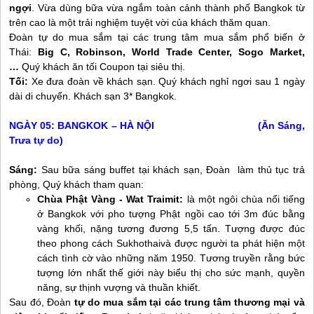
ngợi
. Vừa dùng bữa vừa ngắm toàn cảnh thành phố Bangkok từ
trên cao là một trải nghiệm tuyệt vời của khách thăm quan.
Đoàn tự do mua sắm tại các trung tâm mua sắm phổ biến ở
Thái:
Big C, Robinson, World Trade Center, Sogo Market,
…
Quý khách ăn tối Coupon tại siêu thị.
Tối:
Xe đưa đoàn về khách sạn. Quý khách nghỉ ngơi sau 1 ngày
dài di chuyển. Khách sạn 3* Bangkok.
NGÀY 05: BANGKOK – HÀ NỘI (Ăn Sáng,
Trưa tự do)
Sáng:
Sau bữa sáng buffet tại khách sạn, Đoàn làm thủ tục trả
phòng, Quý khách tham quan:
Chùa Phật Vàng - Wat Traimit:
là một ngôi chùa nổi tiếng
ở Bangkok với pho tượng Phật ngồi cao tới 3m đúc bằng
vàng khối, nặng tương đương 5,5 tấn. Tượng được đúc
theo phong cách Sukhothaivà được người ta phát hiện một
cách tình cờ vào những năm 1950. Tương truyền rằng bức
tượng lớn nhất thế giới này biểu thị cho sức mạnh, quyền
năng, sự thịnh vượng và thuần khiết.
Sau đó, Đoàn
tự do mua sắm tại các trung tâm thương mại và