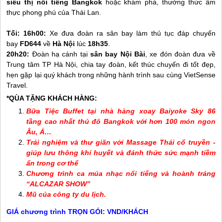
siêu thị nổi tiếng Bangkok
hoặc khám phá, thưởng thức ẩm
thực phong phú của Thái Lan.
Tối: 16h00:
Xe đưa đoàn ra sân bay làm thủ tục đáp chuyến
bay
FD644
về
Hà Nội
lúc
18h35
.
20h20:
Đoàn hạ cánh tại
sân bay Nội Bài
, xe đón đoàn đưa về
Trung tâm TP Hà Nội, chia tay đoàn, kết thúc chuyến đi tốt đẹp,
hẹn gặp lại quý khách trong những hành trình sau cùng VietSense
Travel.
*QÙA TẶNG KHÁCH
HÀNG
:
Bữa Tiệc Buffet tại nhà hàng xoay Baiyoke Sky 86
tầng
cao nhất thủ đô Bangkok
với hơn 100 món ngon
Âu, Á…
Trải nghiệm và thư giãn với Massage Thái cổ truyền -
giúp lưu thông khí huyết và đánh thức sức mạnh tiềm
ẩn trong cơ thể
Chương trình ca múa nhạc nổi tiếng và hoành tráng
“ALCAZAR SHOW”
Mũ của công ty du lịch.
GIÁ chương trình TRỌN GÓI: VND/KHÁCH