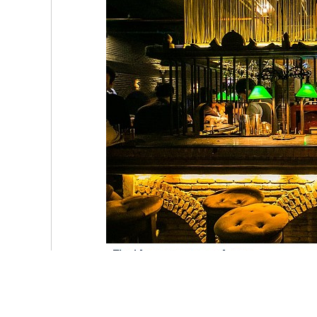
Maggie Choo’s thực sự là một quán bar phong cách đặc b
gian nơi đây yên tĩnh hơn hẳn những địa chỉ bar khác.
Ngay khi đặt chân tới Maggie Choo’s, khách thăm quan 