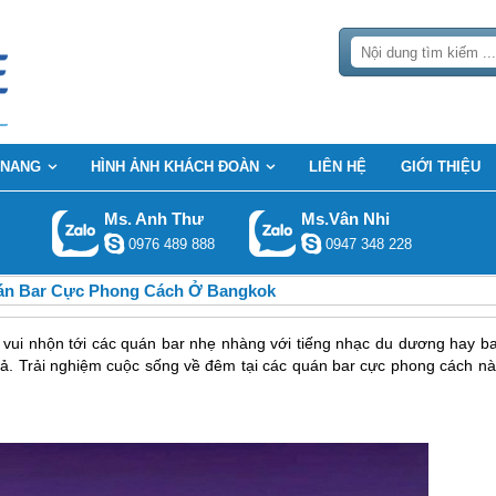
 NANG
HÌNH ẢNH KHÁCH ĐOÀN
LIÊN HỆ
GIỚI THIỆU
Ms. Anh Thư
Ms.Vân Nhi
0976 489 888
0947 348 228
n Bar Cực Phong Cách Ở Bangkok
vui nhộn tới các quán bar nhẹ nhàng với tiếng nhạc du dương hay ba
 cả. Trải nghiệm cuộc sống về đêm tại các quán bar cực phong cách nà