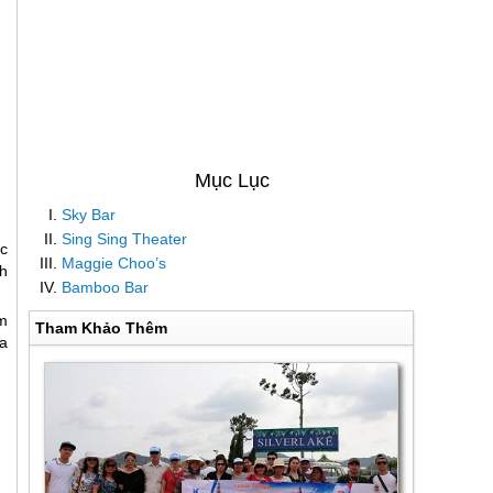
Sky Bar
Sing Sing Theater
c
Maggie Choo’s
h
Bamboo Bar
m
Tham Khảo Thêm
a