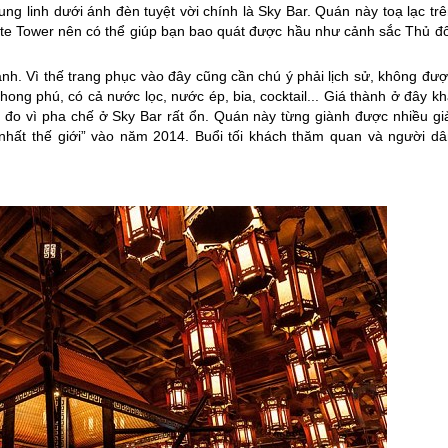
g linh dưới ánh đèn tuyệt vời chính là Sky Bar. Quán này toạ lạc trê
te Tower nên có thể giúp bạn bao quát được hầu như cảnh sắc Thủ đô
nh. Vì thế trang phục vào đây cũng cần chú ý phải lịch sử, không đượ
ng phú, có cả nước lọc, nước ép, bia, cocktail... Giá thành ở đây kh
n đo vì pha chế ở Sky Bar rất ổn. Quán này từng giành được nhiều giả
 nhất thế giới” vào năm 2014. Buổi tối khách thăm quan và người dâ