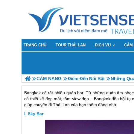
TRANG CHỦ
TOUR THÁI LAN
DỊCH VỤ
CẨM
CẨM NANG
Điểm Đến Nổi Bật
Những Quá
Bangkok có rất nhiều quán bar. Từ những quán âm nhạc 
có thiết kế đẹp mắt, tầm view đẹp... Bangkok đều hội tụ
giúp chuyến đi Thái Lan của bạn thêm đáng nhớ.
Sky Bar