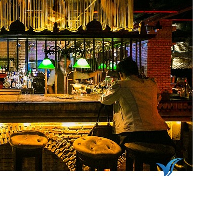
iệt bởi nằm dưới lòng đất và có âm nhạc jazz du dương, êm ái. Khôn
sẽ thấy một bầu không khí khác lạ như mang hơi hướng của Thượng Hả