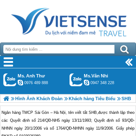
Ms. Anh Thư
Ms.Vân Nhi
0976 489 888
0947 348 228
Hình Ảnh Khách Đoàn
Khách hàng Tiêu Biểu
SHB
Ngân hàng TMCP Sài Gòn – Hà Nội, tên viết tắt SHB,được thành lập theo
các Quyết định số 214/QÐ-NH5 ngày 13/11/1993; Quyết định số 93/QÐ-
NHNN ngày 20/1/2006 và số 1764/QÐ-NHNN ngày 11/9/2006. Giấy phép