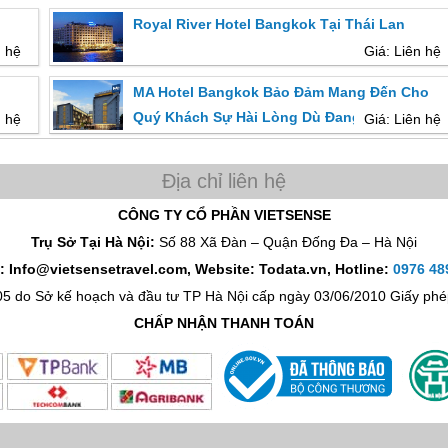
Royal River Hotel Bangkok Tại Thái Lan
Lan
n hệ
Giá: Liên hệ
MA Hotel Bangkok Bảo Đảm Mang Đến Cho
Quý Khách Sự Hài Lòng Dù Đang Ở Bangkok
n hệ
Giá: Liên hệ
CÔNG TY CỔ PHẦN VIETSENSE
Trụ Sở Tại Hà Nội:
Số 88 Xã Đàn – Quận Đống Đa – Hà Nội
: Info@vietsensetravel.com, Website: Todata.vn,
Hotline:
0976 48
05 do Sở kế hoạch và đầu tư TP Hà Nội cấp ngày 03/06/2010 Giấy p
CHẤP NHẬN THANH TOÁN