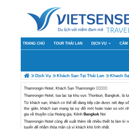
TRANG CHỦ
TOUR THÁI LAN
DỊCH VỤ
CẨM
Dịch Vụ
Khách Sạn Tại Thái Lan
Khach Sạ
Thamrongin Hotel, Khách Sạn Thamrongin
Thamrongin Hotel, tọa lạc tại khu vực Thonburi, Bangkok, là lự
Từ khách sạn, khách có thể dễ dàng tiếp cận được nét đẹp s
thư giãn, khách sạn mang lại sự đổi mới hoàn toàn so với n
gia về thuyền của Hoàng gia, Kênh
Bangkok
Noi
Thamrongin Hotel cũng đề xuất thêm rất nhiều thiết bị làm kì n
tuyến để nhằm thỏa mãn cả vị khách khó tính nhất.