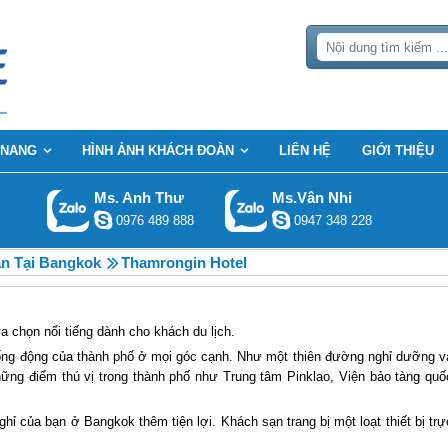
 NANG
HÌNH ẢNH KHÁCH ĐOÀN
LIÊN HỆ
GIỚI THIỆU
Ms. Anh Thư
Ms.Vân Nhi
0976 489 888
0947 348 228
n Tại Bangkok
Thamrongin Hotel
a chọn nổi tiếng dành cho khách du lịch.
ống động của thành phố ở mọi góc cạnh. Như một thiên đường nghỉ dưỡng v
hững điểm thú vị trong thành phố như Trung tâm Pinklao, Viện bảo tàng quố
ghỉ của bạn ở Bangkok thêm tiện lợi. Khách sạn trang bị một loạt thiết bị trự