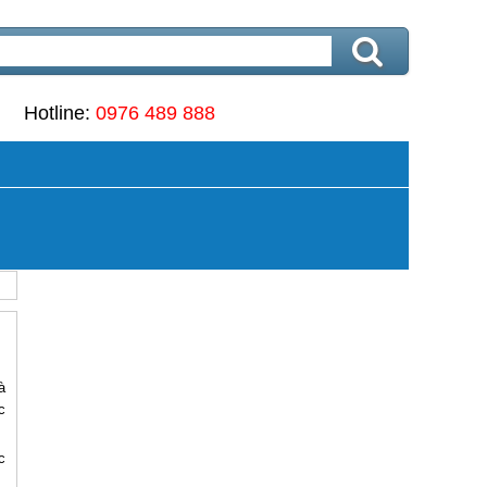
Hotline:
0976 489 888
à
c
c