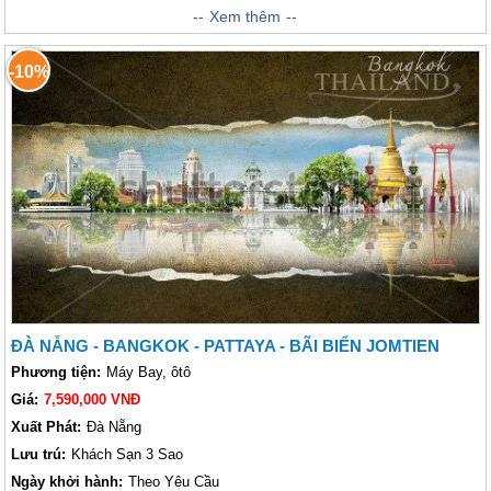
Thái Lan là một điểm đến mơ ước và là nơi hoàn hảo cho bất kỳ ai muốn
Xem thêm
bắt đầu cuộc phiêu lưu của mình. Bạn sẽ tìm thấy những hòn đảo xinh
đẹp với những bãi biển hoang sơ và làn nước trong vắt, những thành
-10%
phố nhộn nhịp với những quán bar và chợ đêm nhộn nhịp, sầm uất,
những cung điện và đền đài đáng kinh ngạc, v.v. Hành trình từ Thành phố
Hồ Chí Minh đến Thái Lan chắc chắn sẽ mang lại cho bạn những kỷ niệm
đáng nhớ và khó quên về Vùng đất của những nụ cười.
ĐÀ NẴNG - BANGKOK - PATTAYA - BÃI BIỂN JOMTIEN
Phương tiện:
Máy Bay, ôtô
Giá:
7,590,000 VNĐ
Xuất Phát:
Đà Nẵng
Lưu trú:
Khách Sạn 3 Sao
Ngày khởi hành:
Theo Yêu Cầu