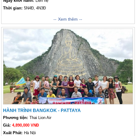
Ngày khởi hành:
Liên hệ
Đến Bangkok - Tham quan các điểm du lịch nổi tiếng như
Ngày
Thời gian:
5N4Đ, 4N3Đ
Cung điện Hoàng gia, Chợ Nổi Taling Chan, Wat Pho và Wat
1
Arun
Thái Lan là một quốc gia hấp dẫn cả khách thăm quan ba lô với túi tiền
Xem thêm
Ngày
Đi đến Pattaya - Tham quan các điểm du lịch như Đảo Coral,
vừa phải và những Lữ khách có gu sang trọng. Viên ngọc quý ở Đông
2
Nông trại cá sấu, Bãi biển Jomtien và Tháp Big Buddha
Nam Á này nổi tiếng trong những kỳ nghỉ ngắn ngày trong năm và là nơi
Ngày
để khách thăm quan nước ngoài đến nghỉ dưỡng. Vương quốc của
Trở về Hà Nội
3
những nụ cười sẽ mang đến cho bạn những dịch vụ tốt nhất, sang trọng
Tour du lịch Thái Lan 2 ngày 1 đêm: Trải nghiệm ngắn nhưng
nhất và cũng vừa túi tiền nhất cho Lữ khách . VietSense thiết kế một loạt
các chương trình Thái Lan nhiều ngày cho khách thăm quan lựa chọn,
trọn vẹn
hãy cùng gia đình cùng đến với Xứ sở chùa vàng nhé.
Nếu bạn có ít thời gian hơn để du lịch, tour du lịch Thái Lan 2 ngày 1 đêm
là một lựa chọn tuyệt vời. Với lịch trình được tổ chức khéo léo, bạn sẽ có
thể khám phá được những điểm du lịch chính của Thái Lan trong thời gian
ngắn mà vẫn đầy đủ và thú vị.
Lịch trình tour du lịch Thái Lan 2 ngày 1 đêm từ Hà Nội:
Ngày
Hoạt động
Đến Bangkok - Tham quan các điểm du lịch nổi tiếng như
HÀNH TRÌNH BANGKOK - PATTAYA
Ngày
Cung điện Hoàng gia, Chợ Nổi Taling Chan, Wat Pho và Wat
1
Phương tiện:
Thai Lion Air
Arun
Giá:
4,890,000 VNĐ
Tham quan các điểm du lịch ở Bangkok như Chùa Vàng, Nhà
Ngày
thờ Đức Bà, Khu phố Tàu Trung Hoa và Tháp Big Buddha
Xuất Phát:
Hà Nội
2