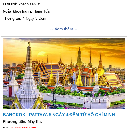
trước khi trở về Hà Nội
Lưu trú:
khách sạn 3*
Tour du lịch Thái Lan có gì đẹp: Thiên nhiên,
Ngày khởi hành:
Hàng Tuần
văn hóa, con người
Thời gian:
4 Ngày 3 Đêm
Thái Lan là một đất nước đa dạng về thiên nhiên, văn hóa và con người.
Chương trình 4 ngày 3 đêm sẽ đồng hành cùng với quý khách khám phá
Xem thêm
Với những bãi biển tuyệt đẹp, những ngôi chùa linh thiêng và những món
đất nước vốn từ lâu đã được mệnh danh là xứ sở nụ cười thân thiện.
ăn đặc trưng, Thái Lan hứa hẹn sẽ mang lại cho bạn những trải nghiệm
Tại đây, quý khách sẽ tận hưởng làn nước xanh trong của biển cả, ghé
đầy màu sắc và đa dạng.
thăm những ngôi chùa linh thiên nhất hay hòa mình vào những quá bar
Thiên nhiên đẹp tuyệt vời
cực kỳ sôi động về đêm. Đặc biệt, quý khách sẽ đến với chương trình
đặc sắc Bede show có 1-0-2 tại quốc gia này.
Với hàng loạt các đảo và bãi biển đẹp như Phi Phi Island, Phuket hay
Pattaya, Thái Lan là một điểm đến lý tưởng cho những ai yêu thích biển cả
và hoạt động ngoài trời. Bạn có thể tham gia các hoạt động như lặn biển,
lướt sóng, đi thuyền buồm hay thưởng thức những bữa tiệc trên bãi biển
đầy màu sắc.
Nếu bạn muốn khám phá thiên nhiên đầy kỳ thú của Thái Lan, hãy đến với
các công viên quốc gia như Công viên Quốc gia Khao Yai hay Công viên
Quốc gia Doi Inthanon. Bạn sẽ được chiêm ngưỡng những cảnh quan
tuyệt đẹp, tham quan các thác nước và đi bộ trên những con đường mòn
giữa rừng núi.
Văn hóa đa dạng và phong phú
BANGKOK - PATTAYA 5 NGÀY 4 ĐÊM TỪ HỒ CHÍ MINH
Thái Lan có một văn hóa đa dạng và phong phú, được ảnh hưởng bởi
Phương tiện:
Máy Bay
nhiều nền văn minh khác nhau. Bạn có thể tham quan các ngôi chùa linh