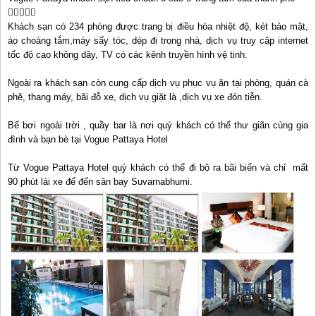
Khách sạn có 234 phòng được trang bị điều hòa nhiệt độ, két bảo mật,
áo choàng tắm,máy sấy tóc, dép đi trong nhà, dịch vụ truy cập internet
tốc độ cao không dây, TV có các kênh truyền hình vệ tinh.
Ngoài ra khách sạn còn cung cấp dịch vụ phục vụ ăn tại phòng, quán cà
phê, thang máy, bãi đỗ xe, dịch vụ giặt là ,dịch vụ xe đón tiễn.
Bể bơi ngoài trời , quầy bar là nơi quý khách có thể thư giãn cùng gia
đình và bạn bè tại Vogue Pattaya Hotel
Từ Vogue Pattaya Hotel quý khách có thể đi bộ ra bãi biển và chỉ mất
90 phút lái xe để đến sân bay Suvarnabhumi.