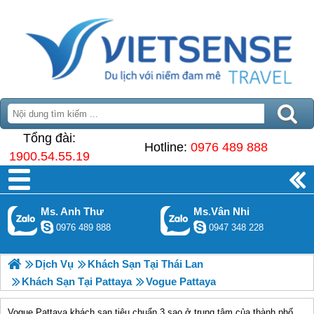
Tổng đài:
Hotline:
0976 489 888
1900.54.55.19
Ms. Anh Thư
Ms.Vân Nhi
0976 489 888
0947 348 228
Dịch Vụ
Khách Sạn Tại Thái Lan
Khách Sạn Tại Pattaya
Vogue Pattaya
Vogue Pattaya khách sạn tiêu chuẩn 3 sao ở trung tâm của thành phố