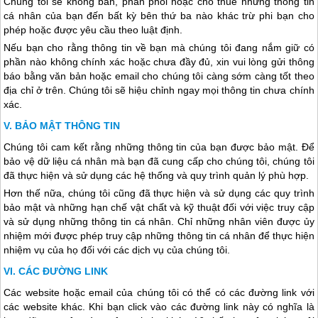
Chúng tôi sẽ không bán, phân phối hoặc cho thuê những thông tin
cá nhân của bạn đến bất kỳ bên thứ ba nào khác trừ phi bạn cho
phép hoặc được yêu cầu theo luật định.
Nếu bạn cho rằng thông tin về bạn mà chúng tôi đang nắm giữ có
phần nào không chính xác hoặc chưa đầy đủ, xin vui lòng gửi thông
báo bằng văn bản hoặc email cho chúng tôi càng sớm càng tốt theo
địa chỉ ở trên. Chúng tôi sẽ hiệu chỉnh ngay mọi thông tin chưa chính
xác.
BẢO MẬT THÔNG TIN
Chúng tôi cam kết rằng những thông tin của bạn được bảo mật. Để
bảo vệ dữ liệu cá nhân mà bạn đã cung cấp cho chúng tôi, chúng tôi
đã thực hiện và sử dụng các hệ thống và quy trình quản lý phù hợp.
Hơn thế nữa, chúng tôi cũng đã thực hiện và sử dụng các quy trình
bảo mật và những hạn chế vật chất và kỹ thuật đối với việc truy cập
và sử dụng những thông tin cá nhân. Chỉ những nhân viên được ủy
nhiệm mới được phép truy cập những thông tin cá nhân để thực hiện
nhiệm vụ của họ đối với các dịch vụ của chúng tôi.
CÁC ĐƯỜNG LINK
Các website hoặc email của chúng tôi có thể có các đường link với
các website khác. Khi bạn click vào các đường link này có nghĩa là