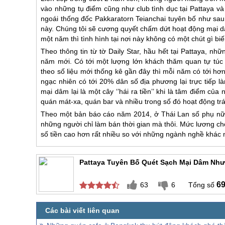
vào những tụ điểm cũng như club tình dục tại Pattaya v
ngoái thống đốc Pakkaratorn Teianchai tuyên bố như sau
này. Chúng tôi sẽ cương quyết chấm dứt hoạt động mại dâ
một năm thì tình hình tại nơi này không có một chút gì biế
Theo thông tin từ tờ Daily Star, hầu hết tại Pattaya, 
năm mới. Có tới một lượng lớn khách thăm quan tự túc đ
theo số liệu mới thống kê gần đây thì mỗi năm có tới hơ
ngạc nhiên có tới 20% dân số địa phương lại trực tiếp l
mại dâm lại là một cây ‘’hái ra tiền’’ khi là tâm điểm c
quán mát-xa, quán bar và nhiều trong số đó hoạt động trá
Theo một bản báo cáo năm 2014, ở
Thái Lan
số phụ nữ 
những người chỉ làm bán thời gian mà thôi. Mức lương c
số tiền cao hơn rất nhiều so với những ngành nghề khác n
Pattaya Tuyên Bố Quét Sạch Mại Dâm Như
6
63
6