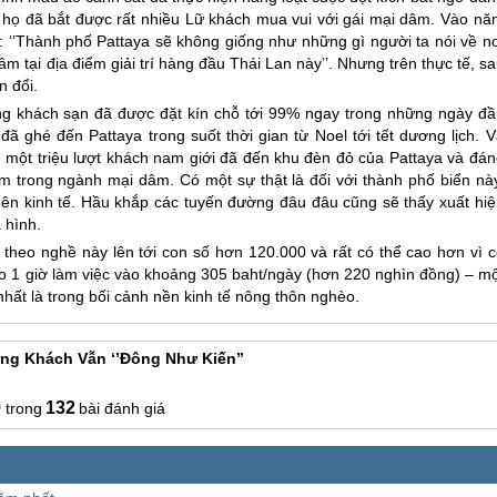
à họ đã bắt được rất nhiều Lữ khách mua vui với gái mại dâm. Vào nă
: ‘’Thành phố Pattaya sẽ không giống như những gì người ta nói về nơ
m tại địa điểm giải trí hàng đầu
Thái Lan
này’’. Nhưng trên thực tế, s
n đổi.
những khách sạn đã được đặt kín chỗ tới 99% ngay trong những ngày đầ
ã ghé đến Pattaya trong suốt thời gian từ Noel tới tết dương lịch. V
n một triệu lượt khách nam giới đã đến khu đèn đỏ của Pattaya và đán
àm trong ngành mại dâm. Có một sự thật là đối với thành phố biển này
ủa nên kinh tế. Hầu khắp các tuyến đường đâu đâu cũng sẽ thấy xuất hi
 hình.
theo nghề này lên tới con số hơn 120.000 và rất có thể cao hơn vì c
ho 1 giờ làm việc vào khoảng 305 baht/ngày (hơn 220 nghìn đồng) – mộ
hất là trong bối cảnh nền kinh tế nông thôn nghèo.
ng Khách Vẫn ‘’đông Như Kiến’’
9
132
bài đánh giá