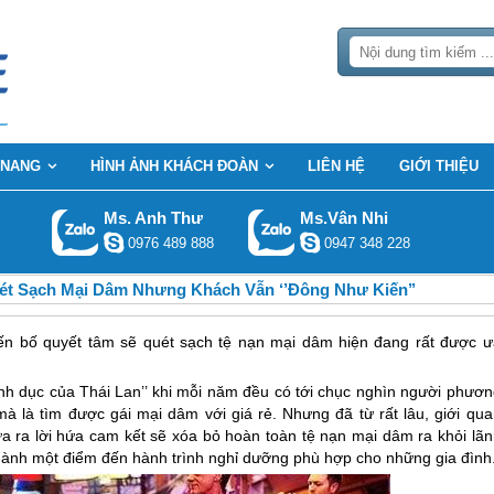
 NANG
HÌNH ẢNH KHÁCH ĐOÀN
LIÊN HỆ
GIỚI THIỆU
Ms. Anh Thư
Ms.Vân Nhi
0976 489 888
0947 348 228
ét Sạch Mại Dâm Nhưng Khách Vẫn ‘’đông Như Kiến’’
yến bố quyết tâm sẽ quét sạch tệ nạn mại dâm hiện đang rất được ư
tình dục của
Thái Lan
’’ khi mỗi năm đều có tới chục nghìn người phươn
 là tìm được gái mại dâm với giá rẻ. Nhưng đã từ rất lâu, giới qua
 ra lời hứa cam kết sẽ xóa bỏ hoàn toàn tệ nạn mại dâm ra khỏi lãn
thành một điểm đến hành trình nghỉ dưỡng phù hợp cho những gia đình