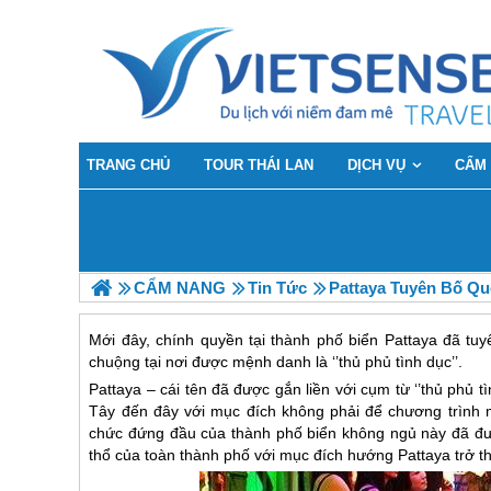
TRANG CHỦ
TOUR THÁI LAN
DỊCH VỤ
CẨM
CẨM NANG
Tin Tức
Pattaya Tuyên Bố Qu
Mới đây, chính quyền tại thành phố biển Pattaya đã tu
chuộng tại nơi được mệnh danh là ‘’thủ phủ tình dục’’.
Pattaya – cái tên đã được gắn liền với cụm từ ‘’thủ phủ 
Tây đến đây với mục đích không phải để chương trình mà
chức đứng đầu của thành phố biển không ngủ này đã đưa
thổ của toàn thành phố với mục đích hướng Pattaya trở 