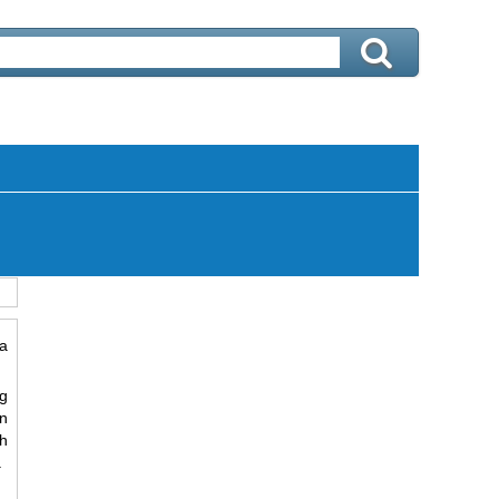
a
g
n
h
.