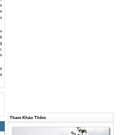
m
i
au
u
à
g
,
ện
ó
t
Tham Khảo Thêm