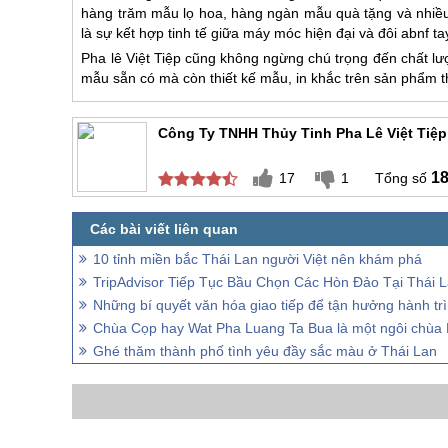
hàng trăm mẫu lọ hoa, hàng ngàn mẫu quà tặng và nhiều
là sự kết hợp tinh tế giữa máy móc hiện đại và đôi abnf t
Pha lê Việt Tiệp cũng không ngừng chú trọng đến chất lư
mẫu sẵn có mà còn thiết kế mẫu, in khắc trên sản phẩm 
Công Ty TNHH Thủy Tinh Pha Lê Việt Tiệp
1
17
1
10 tỉnh miền bắc Thái Lan người Việt nên khám phá
TripAdvisor Tiếp Tục Bầu Chọn Các Hòn Đảo Tại Thái 
Những bí quyết văn hóa giao tiếp để tận hưởng hành trìn
Chùa Cọp hay Wat Pha Luang Ta Bua là một ngôi chùa 
Ghé thăm thành phố tình yêu đầy sắc màu ở Thái Lan