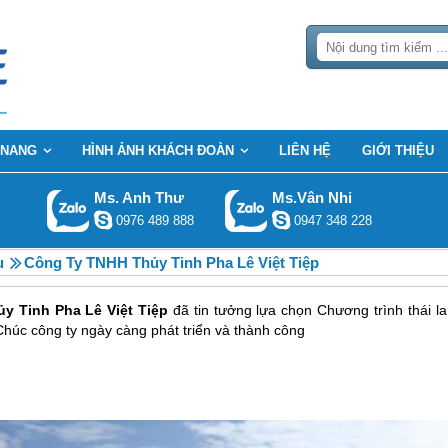
 NANG
HÌNH ẢNH KHÁCH ĐOÀN
LIÊN HỆ
GIỚI THIỆU
Ms. Anh Thư
Ms.Vân Nhi
0976 489 888
0947 348 228
u
Công Ty TNHH Thủy Tinh Pha Lê Việt Tiệp
y Tinh Pha Lê Việt Tiệp
đã tin tưởng lựa chọn Chương trình thái la
Chúc công ty ngày càng phát triển và thành công