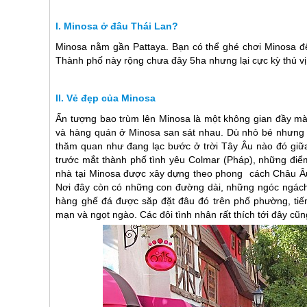
Minosa ở đâu Thái Lan?
Minosa nằm gần Pattaya. Bạn có thể ghé chơi Minosa để 
Thành phố này rộng chưa đây 5ha nhưng lại cực kỳ thú vị
Vẻ đẹp của Minosa
Ấn tượng bao trùm lên Minosa là một không gian đầy màu
và hàng quán ở Minosa san sát nhau. Dù nhỏ bé nhưng Mi
thăm quan như đang lạc bước ở trời Tây Âu nào đó giữ
trước mắt thành phố tình yêu Colmar (Pháp), những đi
nhà tại Minosa được xây dựng theo phong cách Châu Âu h
Nơi đây còn có những con đường dài, những ngóc ngách
hàng ghế đá được săp đặt đâu đó trên phố phường, tiếng
mạn và ngọt ngào. Các đôi tình nhân rất thích tới đây cũng