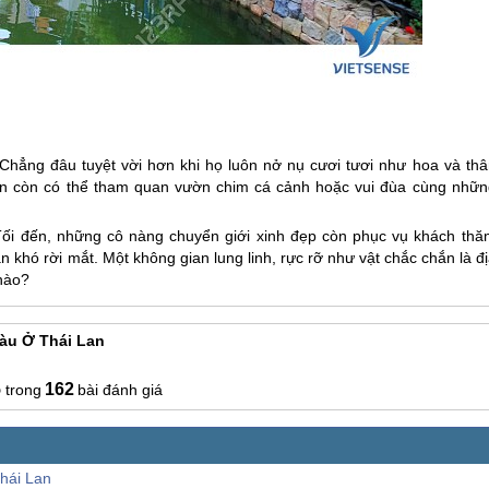
 Chẳng đâu tuyệt vời hơn khi họ luôn nở nụ cươi tươi như hoa và thâ
ạn còn có thể tham quan vườn chim cá cảnh hoặc vui đùa cùng nhữn
Tối đến, những cô nàng chuyển giới xinh đẹp còn phục vụ khách thă
 khó rời mắt. Một không gian lung linh, rực rỡ như vật chắc chắn là đ
 nào?
àu Ở Thái Lan
5
162
bài đánh giá
hái Lan