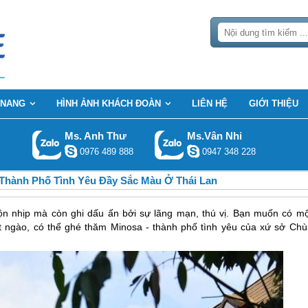
 NANG
HÌNH ẢNH KHÁCH ĐOÀN
LIÊN HỆ
GIỚI THIỆU
Ms. Anh Thư
Ms.Vân Nhi
0976 489 888
0947 348 228
Thành Phố Tình Yêu Đầy Sắc Màu Ở Thái Lan
ộn nhịp mà còn ghi dấu ấn bởi sự lãng mạn, thú vị. Bạn muốn có mộ
ọt ngào, có thể ghé thăm Minosa - thành phố tình yêu của xứ sở Chù