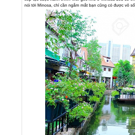
nói tới Minosa, chỉ cần ngắm mắt bạn cũng có được vô số