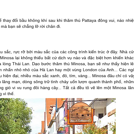
thay đổi bầu không khí sau khi thăm thú Pattaya đông vui, náo nhiệt
 mà bạn sẽ chẳng lỡ rời chân đi.
 sắc, rực rỡ bởi màu sắc của các công trình kiến trúc ở đây. Nhà cử
nosa lại không thiếu bất cứ dịch vụ nào và đặc biệt hơn khiến khác
a lòng
Thái Lan
. Dạo bước thăm thú Minosa, bạn sẽ như thấy hiện lê
ểm nhấn nhỏ nhỏ của Hà Lan hay một vùng London của Anh... Các ngô
iện đại, nhiều màu sắc xanh, đỏ, tím, vàng... Minosa đâu chỉ có vậy
 lãng mạn, dòng sông trữ tình chảy uốn lượn quanh thành phố, nhữn
 gió vi vu rung đôi hàng cây... Tất cả đều tô vẽ lên một Minosa lãn
 vì thế.