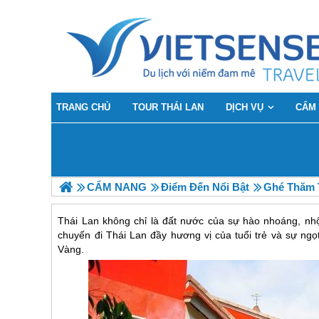
TRANG CHỦ
TOUR THÁI LAN
DỊCH VỤ
CẨM
CẨM NANG
Điểm Đến Nổi Bật
Ghé Thăm 
Thái Lan không chỉ là đất nước của sự hào nhoáng, nh
chuyến đi Thái Lan đầy hương vị của tuổi trẻ và sự ng
Vàng.