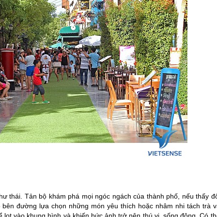
hư thái. Tản bộ khám phá mọi ngóc ngách của thành phố, nếu thấy đô
 bên đường lựa chọn những món yêu thích hoặc nhâm nhi tách trà v
ể lọt vào khung hình và khiến bức ảnh trở nên thú vị, sống động. Có t