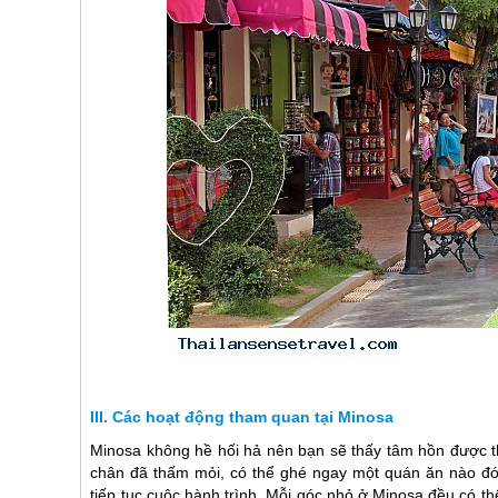
Các hoạt động tham quan tại Minosa
Minosa không hề hối hả nên bạn sẽ thấy tâm hồn được t
chân đã thấm mỏi, có thể ghé ngay một quán ăn nào đó
tiếp tục cuộc hành trình. Mỗi góc nhỏ ở Minosa đều có th