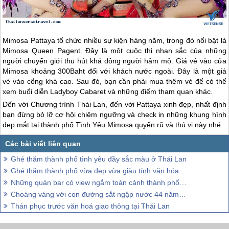
Mimosa Pattaya tổ chức nhiều sự kiện hàng năm, trong đó nổi bật là
Mimosa Queen Pagent. Đây là một cuộc thi nhan sắc của những
người chuyển giới thu hút khá đông người hâm mộ. Giá vé vào cửa
Mimosa khoảng 300Baht đối với khách nước ngoài. Đây là một giá
vé vào cổng khá cao. Sau đó, bạn cần phải mua thêm vé để có thể
xem buổi diễn Ladyboy Cabaret và những điểm tham quan khác.
Đến với Chương trình
Thái Lan
, đến với Pattaya xinh đẹp, nhất định
bạn đừng bỏ lỡ cơ hội chiêm ngưỡng và check in những khung hình
đẹp mắt tại thành phố Tình Yêu Mimosa quyến rũ và thú vị này nhé.
Ghé thăm thành phố tình yêu đầy sắc màu ở Thái Lan
Ghé thăm thành phố vừa đẹp vừa giàu tính văn hóa ở Thái Lan
Những quán bar có view ngắm toàn cảnh thành phố Bangkok của Thái Lan.
Choáng váng với con đường sắt ngập nước 44 năm nay nổi lên tại Thái Lan
Thán phục trước văn hoá giao thông tại Thái Lan