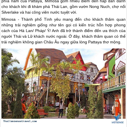
phía nam của Pattaya, Mimosa gồm nhiều điểm đến hấp dẫn dành
cho khách khi đi khám phá
Thái Lan
, gồm vườn Nong Nuch, chợ nổi
Silverlake và hai công viên nước tuyệt vời.
Mimosa - Thành phố Tình yêu mang đến cho khách thăm quan
những trải nghiệm giống như tên gọi có kiến trúc hỗn hợp phong
cách của Hà Lan/ Pháp/ Ý/ Anh đã trở thành điểm đến ưa thích của
người Thái và Lữ khách nước ngoài. Ở đây, khách thăm quan có thể
trải nghiệm không gian Châu Âu ngay giữa lòng Pattaya thơ mộng.