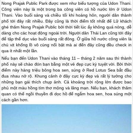
Nong Prajak Public Park được xem như biểu tượng của Udon Thani.
Công viên này là một trong ba công viên có hồ nước lớn ở Udon
Thani. Vào buổi sáng và chiều tối khi hoàng hôn, người dân thành
phố tới đây rất nhiều. Đây cũng là thời điểm tốt nhất để Lữ khách
ghé thăm Nong Prajak Public bởi thời tiết lúc ấy không quá nóng, dễ
dàng cho các hoạt động ngoài trời. Người dân
Thái Lan
cũng tới đây
để tập thể dục vào buổi sáng rất đông. Ở giữa hồ nước công viên là
chú vịt khổng lồ vô cùng nổi bật mà ai đến đây cũng đều check in
qua ít nhất một lần.
Nếu bạn đến Udon Thani vào tháng 11 – tháng 2 năm sau thì thành
phố này sẽ chào đón bạn bằng một vẻ đẹp cực kỳ tuyệt vời. Bởi thời
điểm này hàng triệu bông hoa sen, súng ở Red Lotus Sea bắt đầu
đua nhau nở rộ. Khung cảnh ở đây cực kỳ đẹp và rất lý tưởng cho
những bạn gái thích chụp ảnh. Cả khoảng trời rộng lớn được bao
phủ một màu hồng tím thơ mộng và lãng mạn. Nếu bạn, khách thăm
quan có thể ngồi thuyền đi dọc hồ để ngắm hoa sen, hoa súng một
cách gần hơn.