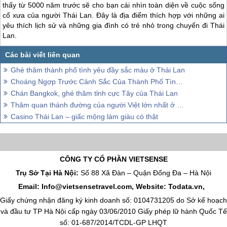
thấy từ 5000 năm trước sẽ cho bạn cái nhìn toàn diện về cuộc sống
cổ xưa của người
Thái Lan
. Đây là địa điểm thích hợp với những ai
yêu thích lịch sử và những gia đình có trẻ nhỏ trong chuyến đi
Thái
Lan
.
Ghé thăm thành phố tình yêu đầy sắc màu ở Thái Lan
Choáng Ngợp Trước Cảnh Sắc Của Thành Phố Tình Yêu Mimosa Ở Pattaya
Chán Bangkok, ghé thăm tỉnh cực Tây của Thái Lan
Thăm quan thánh đường của người Việt lớn nhất ở Thái Lan
Casino Thái Lan – giấc mộng làm giàu có thật
CÔNG TY CỔ PHẦN VIETSENSE
Trụ Sở Tại Hà Nội:
Số 88 Xã Đàn – Quận Đống Đa – Hà Nội
Email: Info@vietsensetravel.com, Website: Todata.vn,
Giấy chứng nhận đăng ký kinh doanh số: 0104731205 do Sở kế hoạch
và đầu tư TP Hà Nội cấp ngày 03/06/2010 Giấy phép lữ hành Quốc Tế
số: 01-687/2014/TCDL-GP LHQT