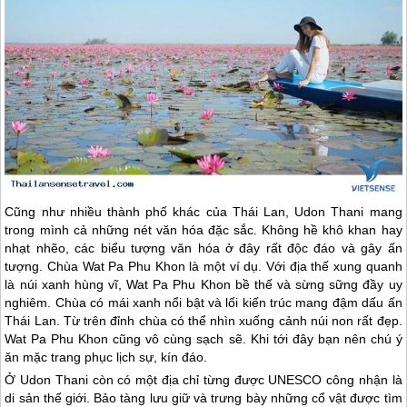
Cũng như nhiều thành phố khác của
Thái Lan
, Udon Thani mang
trong mình cả những nét văn hóa đặc sắc. Không hề khô khan hay
nhạt nhẽo, các biểu tượng văn hóa ở đây rất độc đáo và gây ấn
tượng. Chùa Wat Pa Phu Khon là một ví dụ. Với địa thế xung quanh
là núi xanh hùng vĩ, Wat Pa Phu Khon bề thế và sừng sững đầy uy
nghiêm. Chùa có mái xanh nổi bật và lối kiến trúc mang đậm dấu ấn
Thái Lan
. Từ trên đỉnh chùa có thể nhìn xuống cảnh núi non rất đẹp.
Wat Pa Phu Khon cũng vô cùng sạch sẽ. Khi tới đây bạn nên chú ý
ăn mặc trang phục lịch sự, kín đáo.
Ở Udon Thani còn có một địa chỉ từng được UNESCO công nhận là
di sản thế giới. Bảo tàng lưu giữ và trưng bày những cổ vật được tìm