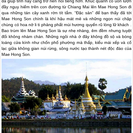
đã giúp tỉnh này càng trở nên nổi tiếng hơn. Khúc quanh co uốn lượn
đầy nguy hiểm trên con đường từ Chiang Mai lên Mae Hong Son đi
qua những tán cây xanh rờn tít tắm. “Đặc sản” để bạn thấy đã tới
Mae Hong Son chính là khí hậu mát mẻ và những ngọn núi chập
chùng có hoa nở li ti phảng phất mùi hương quyến rũ lòng lữ khách .
Bao trùm lên Mae Hong Son là sự nhẹ nhàng, êm đềm nhưng tuyệt
đối không nhàm chán. Những ngôi nhà ở đây không đồ sộ và bóng
loáng cửa kính như chốn phố phường mà thấp, kiểu mái xếp và cổ
lạc giữa không gian núi rừng, sông nước tạo thành nét độc đáo của
Mae Hong Son.