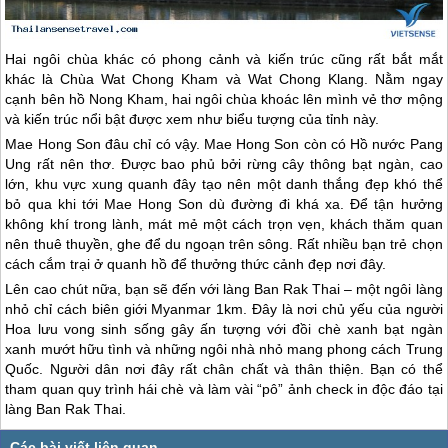
Hai ngôi chùa khác có phong cảnh và kiến trúc cũng rất bắt mắt
khác là Chùa Wat Chong Kham và Wat Chong Klang. Nằm ngay
cạnh bên hồ Nong Kham, hai ngôi chùa khoác lên mình vẻ thơ mộng
và kiến trúc nổi bật được xem như biểu tượng của tỉnh này.
Mae Hong Son đâu chỉ có vậy. Mae Hong Son còn có Hồ nước Pang
Ung rất nên thơ. Được bao phủ bởi rừng cây thông bạt ngàn, cao
lớn, khu vực xung quanh đây tạo nên một danh thắng đẹp khó thể
bỏ qua khi tới Mae Hong Son dù đường đi khá xa. Để tận hưởng
không khí trong lành, mát mẻ một cách trọn vẹn, khách thăm quan
nên thuê thuyền, ghe để du ngoạn trên sông. Rất nhiều bạn trẻ chọn
cách cắm trại ở quanh hồ để thưởng thức cảnh đẹp nơi đây.
Lên cao chút nữa, bạn sẽ đến với làng Ban Rak Thai – một ngôi làng
nhỏ chỉ cách biên giới Myanmar 1km. Đây là nơi chủ yếu của người
Hoa lưu vong sinh sống gây ấn tượng với đồi chè xanh bạt ngàn
xanh mướt hữu tình và những ngôi nhà nhỏ mang phong cách Trung
Quốc. Người dân nơi đây rất chân chất và thân thiện. Bạn có thể
tham quan quy trình hái chè và làm vài “pô” ảnh check in độc đáo tại
làng Ban Rak Thai.