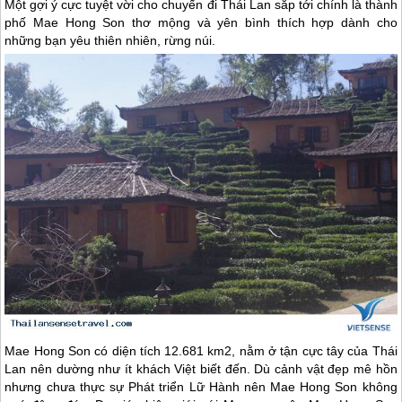
Một gợi ý cực tuyệt vời cho chuyến đi Thái Lan sắp tới chính là thành
phố Mae Hong Son thơ mộng và yên bình thích hợp dành cho
những bạn yêu thiên nhiên, rừng núi.
Mae Hong Son có diện tích 12.681 km2, nằm ở tận cực tây của
Thái
Lan
nên dường như ít khách Việt biết đến. Dù cảnh vật đẹp mê hồn
nhưng chưa thực sự Phát triển Lữ Hành nên Mae Hong Son không