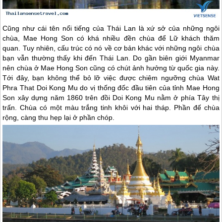
Cũng như cái tên nổi tiếng của
Thái Lan
là xứ sở của những ngôi
chùa, Mae Hong Son có khá nhiều đền chùa để Lữ khách thăm
quan. Tuy nhiên, cấu trúc có nó về cơ bản khác với những ngôi chùa
bạn vẫn thường thấy khi đến
Thái Lan
. Do gần biên giới Myanmar
nên chùa ở Mae Hong Son cũng có chút ảnh hưởng từ quốc gia này.
Tới đây, bạn không thể bỏ lỡ việc được chiêm ngưỡng chùa Wat
Phra That Doi Kong Mu do vị thống đốc đầu tiên của tỉnh Mae Hong
Son xây dựng năm 1860 trên đồi Doi Kong Mu nằm ở phía Tây thị
trấn. Chùa có một màu trắng tinh khôi với hai tháp. Phần đế chùa
rộng, càng thu hẹp lại ở phần chóp.