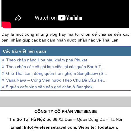
Đây là một trong những vlog hay mà tôi chọn để chia sẻ đến các
bạn, nhằm giúp các bạn cảm nhận được phần nào về
Thái Lan
.
Theo chân nàng Hoa hậu khám phá Phuket
Theo chân các cô gái làm việc tại các quán Bar ở Thái Lan
Ghé Thái Lan, đừng quên trải nghiệm Songthaew (Song Thẻo)
Vana Nava – Công Viên nước Theo Chủ Đề Đầu Tiên Ở Châu Á
5 quán cafe xinh xắn nên ghé chân ở Bangkok
CÔNG TY CỔ PHẦN VIETSENSE
Trụ Sở Tại Hà Nội:
Số 88 Xã Đàn – Quận Đống Đa – Hà Nội
Email: Info@vietsensetravel.com, Website: Todata.vn,