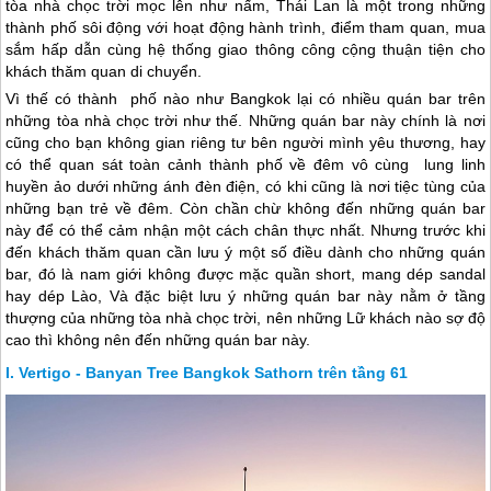
tòa nhà chọc trời mọc lên như nấm, Thái Lan là một trong những
thành phố sôi động với hoạt động hành trình, điểm tham quan, mua
sắm hấp dẫn cùng hệ thống giao thông công cộng thuận tiện cho
khách thăm quan di chuyển.
Vì thế có thành phố nào như Bangkok lại có nhiều quán bar trên
những tòa nhà chọc trời như thế. Những quán bar này chính là nơi
cũng cho bạn không gian riêng tư bên người mình yêu thương, hay
có thể quan sát toàn cảnh thành phố về đêm vô cùng lung linh
huyền ảo dưới những ánh đèn điện, có khi cũng là nơi tiệc tùng của
những bạn trẻ về đêm. Còn chần chừ không đến những quán bar
này để có thể cảm nhận một cách chân thực nhất. Nhưng trước khi
đến khách thăm quan cần lưu ý một số điều dành cho những quán
bar, đó là nam giới không được mặc quần short, mang dép sandal
hay dép Lào, Và đặc biệt lưu ý những quán bar này nằm ở tầng
thượng của những tòa nhà chọc trời, nên những Lữ khách nào sợ độ
cao thì không nên đến những quán bar này.
Vertigo - Banyan Tree Bangkok Sathorn trên tầng 61