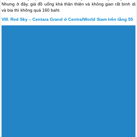
Nhưng ở đây, giá đồ uống khá thân thiện và không gian rất bình dị
và bia thì không quá 160 baht.
Red Sky – Centara Grand ở CentralWorld Siam trên tầng 55
Red Sky là một trong những rooftop bar mới ở Bangkok. Dù nó
không có view ra sông nhưng bạn có thể ngắm toàn cảnh thành phố
ở tầng 55 tại một trong những nơi thoải mái nhất khu. Khi đến
Bangkok, nhiều khả năng bạn sẽ kết thúc chương trình bằng việc
mua sắm ở khu Siam nơi có nhiều trung tâm thương mại lớn như
Siam Paragon, MBK và Central Wolrd… và Red Sky.
Zense Siam trên tầng 17