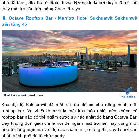
nhà 63 tầng, Sky Bar ở State Tower Riverside là nơi duy nhất có thể
thấy mặt trời lặn trên sông Chao Phraya.
Octave Rooftop Bar - Marriott Hotel Sukhumvit Sukhumvit
trên tầng 45
Khu đại lộ Sukhumvit đã mất rất lâu để có cho riêng mình một
rooftop bar. Và vì Sukhumvit là một khu náo nhiệt nên không có
rooftop bar nào có thể ngắm được sự náo nhiệt đó bằng Octave Bar.
Đây không đơn giản chỉ là nơi để ngắm mặt trời lặn hay dùng một
bữa tối lãng mạn mà với độ cao của mình, ở tầng 45, đây là nơi cao
nhất thành phố để tổ chức party.