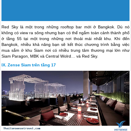
Nếu bạn muốn tìm một nơi để vừa thưởng thức cocktail vừa ngắm
hoàng hôn hay ăn tối trên rooftop bar thì Zense là một sự lựa chọn
bạn nên cân nhắc. View của Zense cũng rất đẹp, bạn có thể ngắm
nhìn những làn đường vời từng dòng người thưa dần khi càng về
khuya. Nhưng điều chúng tôi thích nhất ở Zense là vị trí của nó. Đi
bộ qua Central World, thật khó tin ngay phía trên mình lại có nơi mát
mẻ và thú vị thế này.
The Roof @38 Bar – Mode Sathorn Hotel Sathorn