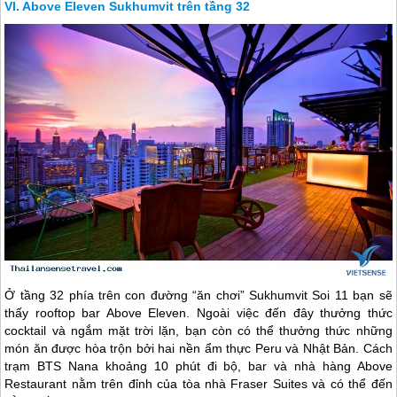
Above Eleven Sukhumvit trên tầng 32
Ở tầng 32 phía trên con đường “ăn chơi” Sukhumvit Soi 11 bạn sẽ
thấy rooftop bar Above Eleven. Ngoài việc đến đây thưởng thức
cocktail và ngắm mặt trời lặn, bạn còn có thể thưởng thức những
món ăn được hòa trộn bởi hai nền ẩm thực Peru và Nhật Bản. Cách
trạm BTS Nana khoảng 10 phút đi bộ, bar và nhà hàng Above
Restaurant nằm trên đỉnh của tòa nhà Fraser Suites và có thể đến