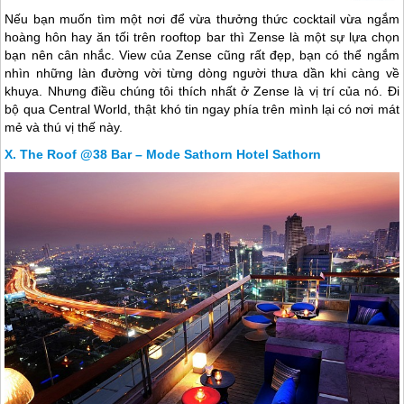
Bar Roof @38th ở khách sạn Mode Sathorn Hotel rất dễ nhận biết
bởi màu tím hoa cà của nó. Bar này có không gian mở hoàn toàn
nên không phải là lựa chọn tốt vào những ngày mua nhưng cảm giác
ở trên cao hít thở không khí thiên nhiên vô cùng ấn tượng. Bạn có
thể đi xung quanh đỉnh tháp để khám phá Bangkok 360 độ.
Phương Thức Thanh Toán
Choáng Ngợp Trước Cảnh Sắc Của Thành Phố Tình Yêu Mimosa Ở Pattaya
BANGKOK - ĐỊA ĐIỂM TẬP TRUNG CỦA NHỮNG THƯƠNG HIỆU TOÀN CẦU
Bangkok Thái Lan
Thăm quan thánh đường của người Việt lớn nhất ở Thái Lan
CÔNG TY CỔ PHẦN VIETSENSE