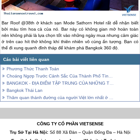
Trụ Sở Tại Hà Nội:
Số 88 Xã Đàn – Quận Đống Đa – Hà Nội
Email: Info@vietsensetravel.com, Website: Todata.vn,
Giấy chứng nhận đăng ký kinh doanh số: 0104731205 do Sở kế hoạch
và đầu tư TP Hà Nội cấp ngày 03/06/2010 Giấy phép lữ hành Quốc Tế
số: 01-687/2014/TCDL-GP LHQT
CHẤP NHẬN THANH TOÁN
© 2010 Vietsense Travel Group