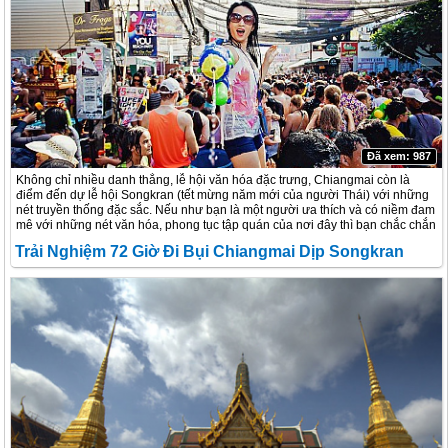
Đã xem: 987
Không chỉ nhiều danh thắng, lễ hội văn hóa đặc trưng, Chiangmai còn là
điểm đến dự lễ hội Songkran (tết mừng năm mới của người Thái) với những
nét truyền thống đặc sắc. Nếu như bạn là một người ưa thích và có niềm đam
mê với những nét văn hóa, phong tục tập quán của nơi đây thì bạn chắc chắn
sẽ biết đến lễ hội Songkran. Đây có thể nói là ngày tết tương đương như Tết
Trải Nghiệm 72 Giờ Đi Bụi Chiangmai Dịp Songkran
Nguyên Đán tại nước Việt Nam. Những nét phong tục tập quán thờ cúng
cũng mang đậm bản sắc dân tộc Thái, điều khiến người ta không khỏi tò mò
Độc Đáo
và đam mê khám phá.