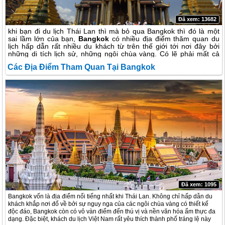
Đã xem: 13682
khi bạn đi du lịch Thái Lan thì mà bỏ qua Bangkok thì đó là một
sai lầm lớn của bạn,
Bangkok
có nhiều địa điểm thăm quan du
lịch hấp dẫn rất nhiều du khách từ trên thế giới tới nơi đây bởi
những di tích lịch sử, những ngôi chùa vàng. Có lẽ phải mất cả
tuần lễ bạn mới ghé thăm hết các nơi chốn tham quan nức danh
Các Địa Điểm Tham Quan Tại Bangkok
tại Bangkok vì ở đây có rất nhiều điều kỳ thú và hấp dẫn du khách
phương xa.
Đã xem: 1095
Bangkok vốn là địa điểm nổi tiếng nhất khi Thái Lan. Không chỉ hấp dẫn du
khách khắp nơi đổ về bởi sự nguy nga của các ngôi chùa vàng có thiết kế
độc đáo, Bangkok còn có vô vàn điểm đến thú vị và nền văn hóa ẩm thực đa
dạng. Đặc biệt, khách du lịch Việt Nam rất yêu thích thành phố tráng lệ này