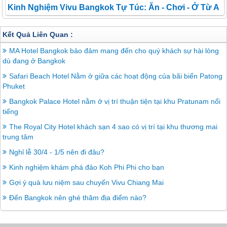
bởi gần và chi phí cho chuyến đi rất phải chăng. Tuy nhiên, nếu là người
Kinh Nghiệm Vivu Bangkok Tự Túc: Ăn - Chơi - Ở Từ A
chẳng giỏi tiếng Thái và lần đầu tiên du lịch Bangkok thì bạn nên tích lũy kinh
nghiệm cẩn thận để có một chuyến đi tràn ngập niềm vui.
Đến Z
Kết Quả Liên Quan :
MA Hotel Bangkok bảo đảm mang đến cho quý khách sự hài lòng
dù đang ở Bangkok
Safari Beach Hotel Nằm ở giữa các hoạt động của bãi biển Patong
Phuket
Bangkok Palace Hotel nằm ở vị trí thuận tiện tại khu Pratunam nổi
tiếng
The Royal City Hotel khách sạn 4 sao có vị trí tại khu thương mai
trung tâm
Nghỉ lễ 30/4 - 1/5 nên đi đâu?
Kinh nghiệm khám phá đảo Koh Phi Phi cho bạn
Gợi ý quà lưu niệm sau chuyến Vivu Chiang Mai
Đến Bangkok nên ghé thăm địa điểm nào?