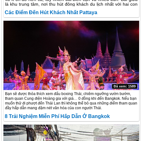
là khu trung tâm, nơi thu hút đông khách du lịch nhất với hai con
phố dài chạy dọc biển, hàng dừa cao vút bên bờ cát, quán xá,
Các Điểm Đến Hút Khách Nhất Pattaya
quầy bar đèn màu rực rỡ, tấp nập người qua lại, cuối khu là phố
Walking Street, khu phố đi bộ đầy sắc màu và sôi động khi đêm
về. Jomtien là khu phía nam nằm ở bên kia núi, với những quán
ăn rất thơ mộng nằm sát bờ biển. Hành trình khám phá Pattaya
của chúng tôi bắt đầu bằng những bước chân lang thang đi tìm
phòng nghỉ. Với tấm bản đồ trên tay, cả nhóm ngang qua những
con phố nhỏ, xinh xắn nối Pattaya 1 và 2. Hoa nở tươi thắm trên
hàng rào gỗ, mái nhà, hàng hiên, lan can... quán liền quán, bar
liền bar chính vì thiên nhiên và con người Pattaya đã tạo nên các
điểm du lịch cuốn hút khách du lịch tới Thái Lan. sau đây là 1 số
điểm bỏ túi cho các bạn khi đi du lịch đến đây.
Đã xem: 1589
Bạn sẽ được thỏa thích xem đấu boxing Thái, chiêm ngưỡng vườn bướm,
tham quan Cung điện Hoàng gia với giá… 0 đồng khi đến Bangkok. Nếu bạn
muốn thử đi phượt đến Thái Lan thì không thể bỏ qua những điểm tham quan
đầy hấp dẫn mang đậm nét văn hóa của con người Thái.
8 Trải Nghiệm Miễn Phí Hấp Dẫn Ở Bangkok