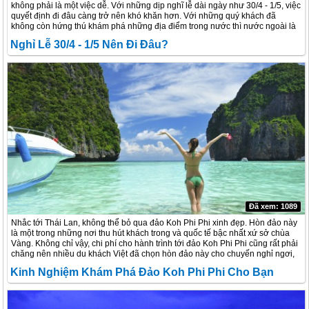
không phải là một việc dễ. Với những dịp nghĩ lễ dài ngày như 30/4 - 1/5, việc
quyết định đi đâu càng trở nên khó khăn hơn. Với những quý khách đã
không còn hứng thú khám phá những địa điểm trong nước thì nước ngoài là
một sự lựa chọn phù hợp.
Nghỉ Lễ 30/4 - 1/5 Nên Đi Đâu?
Đã xem: 1089
Nhắc tới Thái Lan, không thể bỏ qua đảo Koh Phi Phi xinh đẹp. Hòn đảo này
là một trong những nơi thu hút khách trong và quốc tế bậc nhất xứ sở chùa
Vàng. Không chỉ vậy, chi phí cho hành trình tới đảo Koh Phi Phi cũng rất phải
chăng nên nhiều du khách Việt đã chọn hòn đảo này cho chuyến nghỉ ngơi,
thư giãn cùng bạn bè, gia đình.
Kinh Nghiệm Khám Phá Đảo Koh Phi Phi Cho Bạn