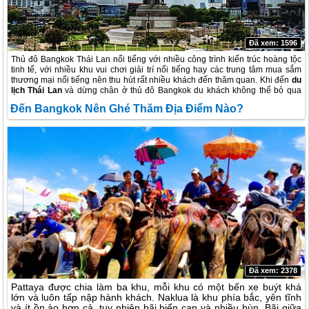
Đã xem: 1596
Thủ đô Bangkok Thái Lan nổi tiếng với nhiều công trình kiến trúc hoàng tộc
tinh tế, với nhiều khu vui chơi giải trí nổi tiếng hay các trung tâm mua sắm
thương mại nổi tiếng nên thu hút rất nhiều khách đến thăm quan. Khi đến
du
lịch Thái Lan
và dừng chân ở thủ đô Bangkok du khách không thể bỏ qua
nhưng địa điểm du lịch nổi tiếng như chợ nổi, đền thờ, chùa chiền…
Đến Bangkok Nên Ghé Thăm Địa Điểm Nào?
Đã xem: 2378
Pattaya được chia làm ba khu, mỗi khu có một bến xe buýt khá
lớn và luôn tấp nập hành khách. Naklua là khu phía bắc, yên tĩnh
và ít ồn ào hơn cả, tuy nhiên bãi biển cạn và nhiều bùn. Bãi giữa