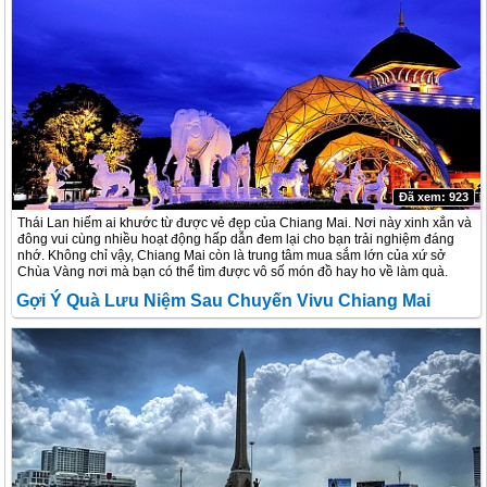
Đã xem: 923
Thái Lan hiếm ai khước từ được vẻ đẹp của Chiang Mai. Nơi này xinh xắn và
đông vui cùng nhiều hoạt động hấp dẫn đem lại cho bạn trải nghiệm đáng
nhớ. Không chỉ vậy, Chiang Mai còn là trung tâm mua sắm lớn của xứ sở
Chùa Vàng nơi mà bạn có thể tìm được vô số món đồ hay ho về làm quà.
Gợi Ý Quà Lưu Niệm Sau Chuyến Vivu Chiang Mai