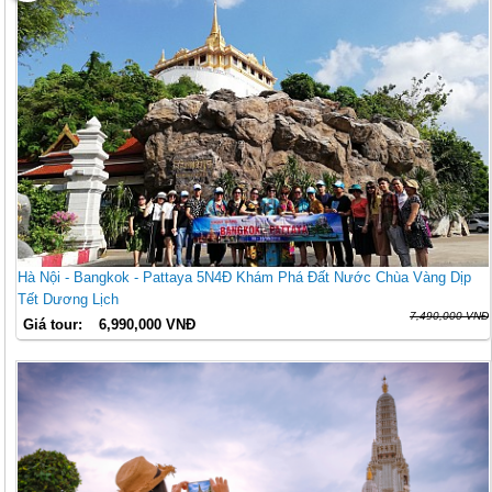
Hà Nội - Bangkok - Pattaya 5N4Đ Khám Phá Đất Nước Chùa Vàng Dịp
Tết Dương Lịch
7,490,000 VNĐ
Giá tour:
6,990,000 VNĐ