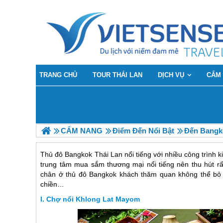
TRANG CHỦ
TOUR THÁI LAN
DỊCH VỤ
CẨM
CẨM NANG
Điểm Đến Nổi Bật
Đến Bangk
Thủ đô Bangkok Thái Lan nổi tiếng với nhiều công trình kiến
trung tâm mua sắm thương mại nổi tiếng nên thu hút r
chân ở thủ đô Bangkok khách thăm quan không thể bỏ 
chiền…
Chợ nổi Khlong Lat Mayom