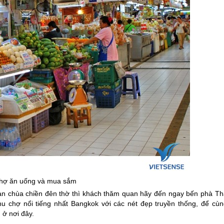
chợ ăn uống và mua sắm
an chùa chiền đên thờ thì khách thăm quan hãy đến ngay bến phà Th
 chợ nổi tiếng nhất Bangkok với các nét đẹp truyền thống, để cùn
 ở nơi đây.