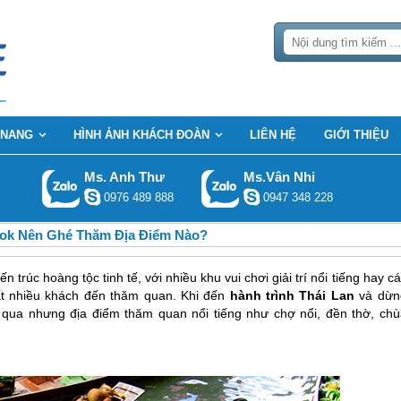
 NANG
HÌNH ẢNH KHÁCH ĐOÀN
LIÊN HỆ
GIỚI THIỆU
Ms. Anh Thư
Ms.Vân Nhi
0976 489 888
0947 348 228
ok Nên Ghé Thăm Địa Điểm Nào?
 trúc hoàng tộc tinh tế, với nhiều khu vui chơi giải trí nổi tiếng hay c
ất nhiều khách đến thăm quan. Khi đến
hành trình Thái Lan
và dừn
qua nhưng địa điểm thăm quan nổi tiếng như chợ nổi, đền thờ, chù