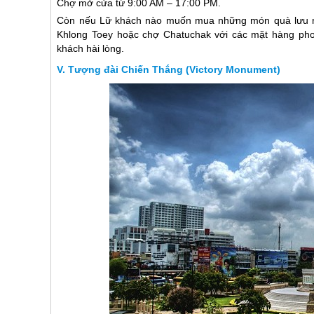
Chợ mở cửa từ 9:00 AM – 17:00 PM.
Còn nếu Lữ khách nào muốn mua những món quà lưu n
Khlong Toey hoặc chợ Chatuchak với các mặt hàng pho
khách hài lòng.
Tượng đài Chiến Thắng (Victory Monument)