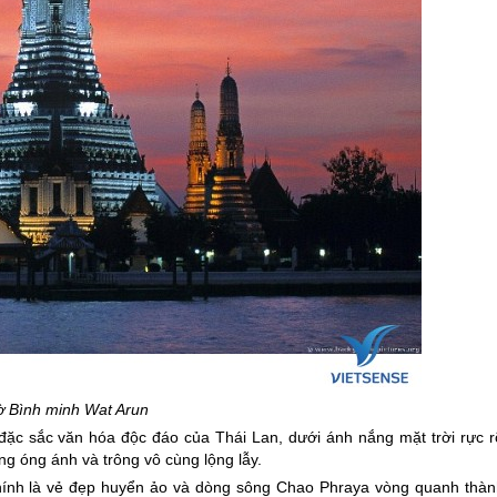
ờ Bình minh Wat Arun
 đặc sắc văn hóa độc đáo của
Thái Lan
, dưới ánh nắng mặt trời rực 
 óng ánh và trông vô cùng lộng lẫy.
chính là vẻ đẹp huyển ảo và dòng sông Chao Phraya vòng quanh thàn