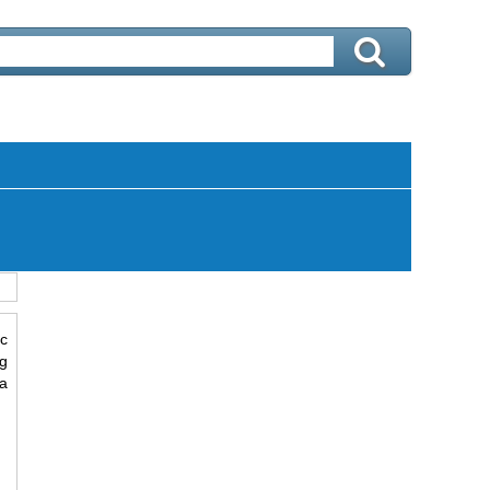
ác
g
a