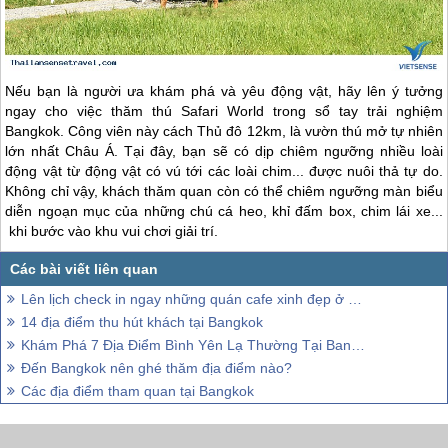
Nếu bạn là người ưa khám phá và yêu động vật, hãy lên ý tưởng
ngay cho việc thăm thú Safari World trong sổ tay trải nghiệm
Bangkok. Công viên này cách Thủ đô 12km, là vườn thú mở tự nhiên
lớn nhất Châu Á. Tại đây, bạn sẽ có dịp chiêm ngưỡng nhiều loài
động vật từ động vật có vú tới các loài chim... được nuôi thả tự do.
Không chỉ vậy, khách thăm quan còn có thể chiêm ngưỡng màn biểu
diễn ngoạn mục của những chú cá heo, khỉ đấm box, chim lái xe...
khi bước vào khu vui chơi giải trí.
Lên lịch check in ngay những quán cafe xinh đẹp ở Bangkok
14 địa điểm thu hút khách tại Bangkok
Khám Phá 7 Địa Điểm Bình Yên Lạ Thường Tại Bangkok
Đến Bangkok nên ghé thăm địa điểm nào?
Các địa điểm tham quan tại Bangkok