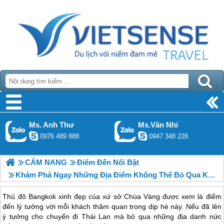
Ms. Anh Thư
Ms.Vân Nhi
0976 489 888
0947 348 228
CẨM NANG
Điểm Đến Nổi Bật
Khám Phá Ngay Những Địa Điểm Không Thể Bỏ Qua Khi Đến BangKok
Thủ đô Bangkok xinh đẹp của xứ sở Chùa Vàng được xem là điểm
đến lý tưởng với mỗi khách thăm quan trong dịp hè này. Nếu đã lên
ý tưởng cho chuyến đi Thái Lan mà bỏ qua những địa danh nức