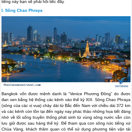
tiếng này bạn sẽ phải hối tiếc đấy.
Sông Chao Phraya
Bangkok vốn được mệnh danh là “Venice Phương Đông” do được
đan xen bằng hệ thống các kênh vào thế kỷ XIX. Sông Chao Phraya
(sông của các vị vua) chảy dài từ Bắc đến Nam với chiều dài 372 km
và các kênh còn tồn tại đến ngày nay phác thảo những họa tiết đáng
nhớ về lối sống truyền thống phát sinh từ vùng sông nước vẫn còn
lưu giữ được sau hàng thế kỷ. Để tham qua con sông nức tiếng xứ
Chùa Vàng, khách thăm quan có thể sử dụng phương tiện vận tải