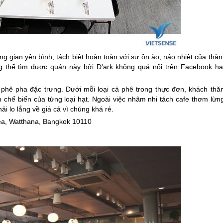
ông gian yên bình, tách biệt hoàn toàn với sự ồn ào, náo nhiệt của thà
g thể tìm được quán này bởi D'ark không quá nổi trên Facebook ha
 phê pha đặc trưng. Dưới mỗi loại cà phê trong thực đơn, khách thă
 chế biến của từng loại hạt. Ngoài việc nhâm nhi tách cafe thơm lừng
 lo lắng về giá cả vì chúng khá rẻ.
uea, Watthana, Bangkok 10110