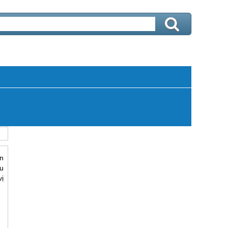
n
ệu
ị