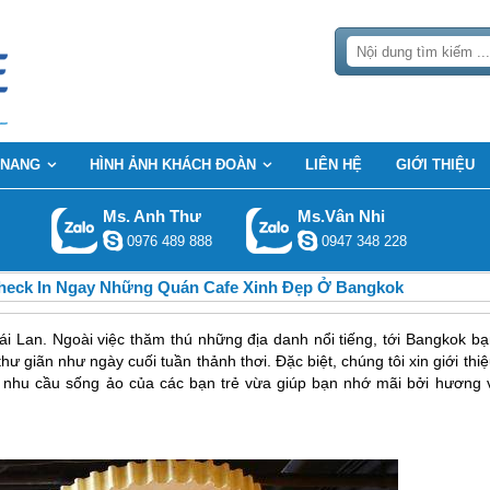
 NANG
HÌNH ẢNH KHÁCH ĐOÀN
LIÊN HỆ
GIỚI THIỆU
Ms. Anh Thư
Ms.Vân Nhi
0976 489 888
0947 348 228
Check In Ngay Những Quán Cafe Xinh Đẹp Ở Bangkok
i Lan. Ngoài việc thăm thú những địa danh nổi tiếng, tới Bangkok bạ
ư giãn như ngày cuối tuần thảnh thơi. Đặc biệt, chúng tôi xin giới thi
 nhu cầu sống ảo của các bạn trẻ vừa giúp bạn nhớ mãi bởi hương v