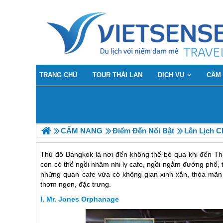
TRANG CHỦ
TOUR THÁI LAN
DỊCH VỤ
CẨM
CẨM NANG
Điểm Đến Nổi Bật
Lên Lịch 
Thủ đô Bangkok là nơi đến không thể bỏ qua khi đến Thá
còn có thể ngồi nhâm nhi ly cafe, ngồi ngắm đường phố, th
những quán cafe vừa có không gian xinh xắn, thỏa mãn
thơm ngon, đặc trưng.
Mr. Jones Orphanage