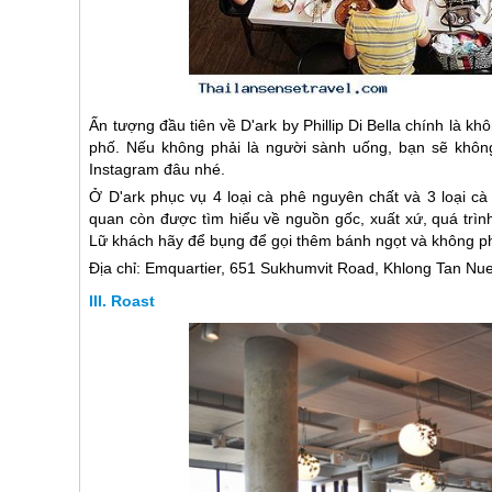
Ấn tượng đầu tiên về D'ark by Phillip Di Bella chính là kh
phố. Nếu không phải là người sành uống, bạn sẽ khôn
Instagram đâu nhé.
Ở D'ark phục vụ 4 loại cà phê nguyên chất và 3 loại cà
quan còn được tìm hiểu về nguồn gốc, xuất xứ, quá trình
Lữ khách hãy để bụng để gọi thêm bánh ngọt và không phải
Địa chỉ: Emquartier, 651 Sukhumvit Road, Khlong Tan N
Roast