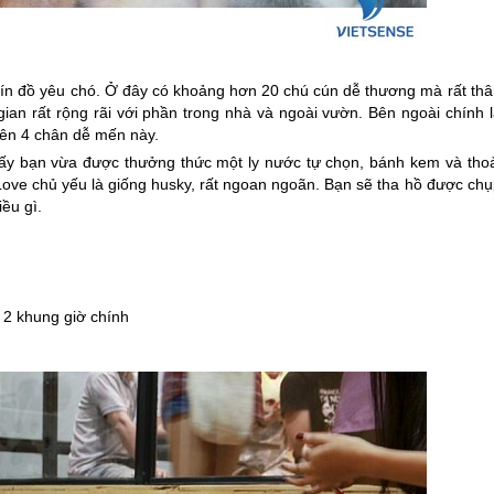
 tín đồ yêu chó. Ở đây có khoảng hơn 20 chú cún dễ thương mà rất thâ
ian rất rộng rãi với phần trong nhà và ngoài vườn. Bên ngoài chính l
iên 4 chân dễ mến này.
 ấy bạn vừa được thưởng thức một ly nước tự chọn, bánh kem và thoả
ove chủ yếu là giống husky, rất ngoan ngoãn. Bạn sẽ tha hồ được chụ
ều gì.
2 khung giờ chính