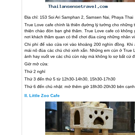
Địa chỉ: 153 Soi Ari Samphan 2, Samsen Nai, Phaya Thai
True Love cafe chính là thiên đường lý tưởng cho những
thiện chào đón bạn ghé thăm. True Love cafe có không g
nơi khách thăm quan có thể chơi đùa cùng những nhân v
Chi phí để vào cửa rơi vào khoảng 200 nghìn đồng. Khi
mái nô đùa các chú chó xinh xắn. Những em cún ở True L
ảnh hay vuốt ve các chú cún này mà không lo sợ bất cứ đi
Giờ mở cửa:
Thứ 2 nghỉ
Thứ 3 đến thứ 5 từ 12h30-14h30, 15h30-17h30
Thứ 6 đến chủ nhật: mở thêm giờ 18h30-20h30 bên cạnh 
Little Zoo Cafe