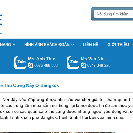
 NANG
HÌNH ẢNH KHÁCH ĐOÀN
LIÊN HỆ
GIỚI THIỆU
Ms. Anh Thư
Ms.Vân Nhi
0976 489 888
0947 348 228
fe Thú Cưng Này Ở Bangkok
. Nơi đây vừa đáp ứng được nhu cầu vui chơi giải trí, tham quan bở
ới các trung tâm mua sắm nổi tiếng, lại là nơi được tín đồ ẩm thực y
ok còn có các quán cafe thú cưng được những người yêu động vật ư
 Hành Trình khám phá Bangkok, hành trình Thái Lan của mình nhé.