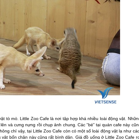
t tò mò. Little Zoo Cafe là nơi tập hợp khá nhiều loài động vật. Nhữ
 lên và cưng nựng rồi chụp ảnh chung. Các “bé” tại quán cafe này cũn
g chỉ vậy, tại Little Zoo Cafe còn có một số loài động vật lạ như cá
vật bốn chân này cũng rất bình dân. Giá đồ uống ở Little Zoo Cafe rơ