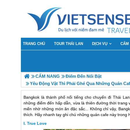
TRANG CHỦ
TOUR THÁI LAN
DỊCH VỤ
CẨM
CẨM NANG
Điểm Đến Nổi Bật
Yêu Động Vật Thì Phải Ghé Qua Những Quán Ca
Bangkok là thành phố nổi tiếng cho chuyến đi Thái Lan
những điểm đến hấp dẫn, vừa là thiên đường thời trang v
mến nhờ những món ăn đặc sắc... Không chỉ vậy, Bangk
thích. Hãy nhanh tay ghi chú những quán cafe này trong
True Love