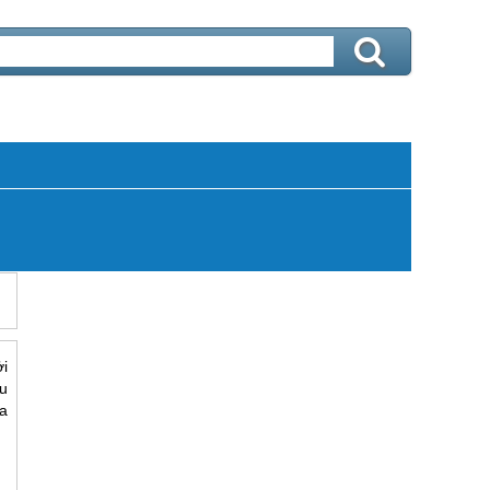
i
êu
a