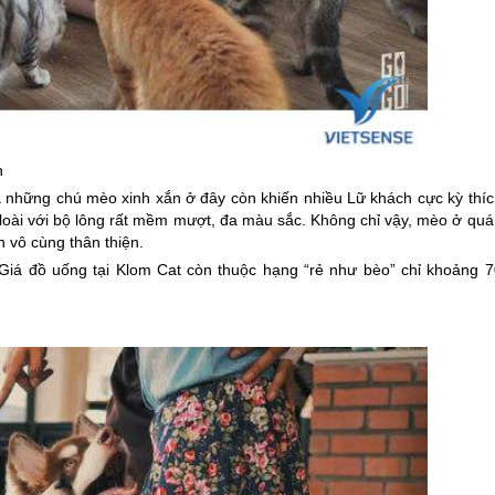
n
 những chú mèo xinh xắn ở đây còn khiến nhiều Lữ khách cực kỳ thíc
loài với bộ lông rất mềm mượt, đa màu sắc. Không chỉ vậy, mèo ở quá
n vô cùng thân thiện.
Giá đồ uống tại Klom Cat còn thuộc hạng “rẻ như bèo” chỉ khoảng 7