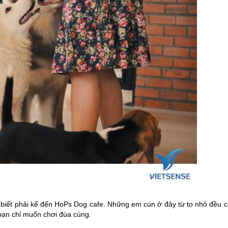
g biết phải kể đến HoPs Dog cafe. Những em cún ở đây từ to nhỏ đều c
 bạn chỉ muốn chơi đùa cùng.