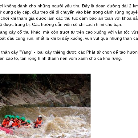
chơi không dành cho những người yếu tim. Đây là đoạn đường dài 2 km
 sử dụng dây cáp, cầu treo để di chuyển vào bên trong cánh rừng nguy
 chơi khi tham gia được làm các thủ tục đảm bảo an toàn với khóa sắ
̉o hộ được trang bị. Các hướng dẫn viên sẽ chỉ cách tỉ mỉ cho bạn.
ang cây cổ thụ khác, mà còn trượt từ trên cao xuống với vận tốc vừ
 bắt đầu cũng run, nhất là khi bị đẩy xuống, vun vút qua những thân c
ắt vào thân cây "Yang" - loài cây thiêng được các Phật tử chọn để tạo hươ
ên cao to, tán rộng hình thành nên vòm xanh cho cả khu rừng.