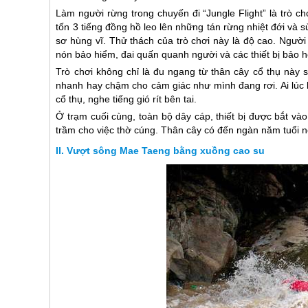
Làm người rừng trong chuyến đi “Jungle Flight” là trò 
tốn 3 tiếng đồng hồ leo lên những tán rừng nhiệt đới và
sơ hùng vĩ. Thử thách của trò chơi này là độ cao. Người
nón bảo hiểm, đai quấn quanh người và các thiết bị ba
Trò chơi không chỉ là đu ngang từ thân cây cổ thụ này s
nhanh hay chậm cho cảm giác như mình đang rơi. Ai lúc
cổ thụ, nghe tiếng gió rít bên tai.
Ở trạm cuối cùng, toàn bộ dây cáp, thiết bị được b
trầm cho việc thờ cúng. Thân cây có đến ngàn năm tuổi n
Vượt sông Mae Taeng bằng xuồng cao su