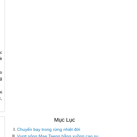
c
è
o
g
i
,
Chuyến bay trong rừng nhiệt đới
Vượt sông Mae Taeng bằng xuồng cao su