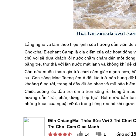
Lắng nghe và làm theo hiệu lệnh của hướng dẫn viên để v
Chokchai Elephant Camp là địa điểm của các hoạt động vu
chú voi sẽ đưa khách lội nước chầm chậm đến một dòng s
bằng tre, thư thả với làn nước mát lạnh và không khí dễ c
Còn nếu muốn tham gia trò chơi cảm giác mạnh hơn, hãy 
su. Con sông Mae Taeng êm ả đôi lúc triở nên hung dữ 
khoảng 6 người, trang bị đầy đủ áo phao và mũ bảo hiểm
Chiếc xuồng lúc đầu trôi êm ả trên sông rồi tiếng ầm ào
hướng dẫn “trái, phải, dừng, tiếp tục”. Bọt nước bắn t
những khúc cua ngoặt vỡ òa trong tiếng reo hò khi người 
Đến ChiangMai Thỏa Sức Với 3 Trò Chơi 
Tro Choi Cam Giac Manh
1
14
1