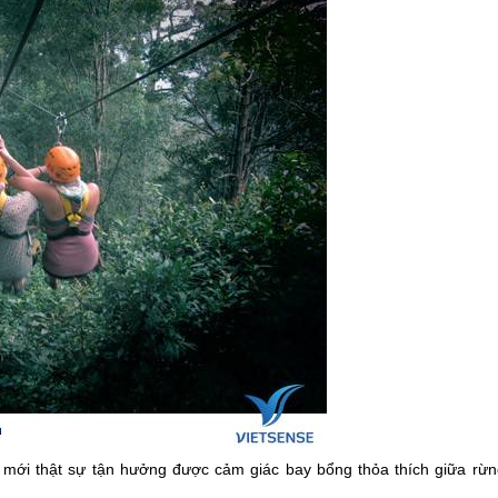
ấy mới thật sự tận hưởng được cảm giác bay bổng thỏa thích giữa rừ