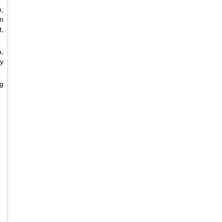
,
ên
t,
a,
ây
ng