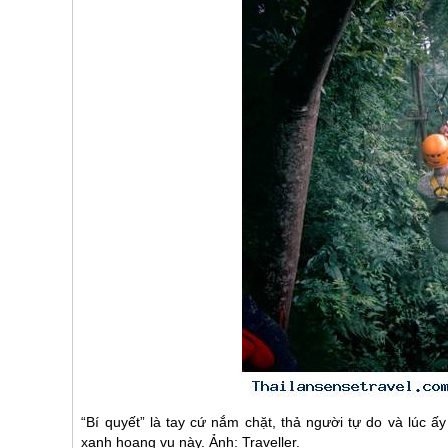
“Bí quyết” là tay cứ nắm chặt, thả người tự do và lúc 
xanh hoang vu này. Ảnh: Traveller.