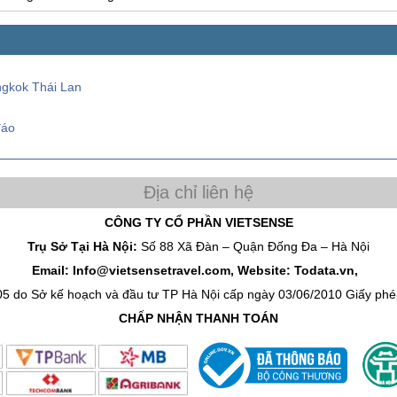
ngkok Thái Lan
đáo
CÔNG TY CỔ PHẦN VIETSENSE
Trụ Sở Tại Hà Nội:
Số 88 Xã Đàn – Quận Đống Đa – Hà Nội
Email: Info@vietsensetravel.com, Website: Todata.vn,
05 do Sở kế hoạch và đầu tư TP Hà Nội cấp ngày 03/06/2010 Giấy p
CHẤP NHẬN THANH TOÁN