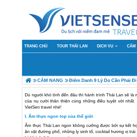
TRANG CHỦ
TOUR THÁI LAN
DỊCH VỤ
CẨM
CẨM NANG
Điểm Danh 9 Lý Do Cần Phải Đi
Dù người khó tính đến đâu thì hành trình Thái Lan sẽ là 
của nụ cười thân thiện cùng những điều tuyệt vời nhất
VietSen travel nhé!
Ẩm thực ngon top của thế giới
Ẩm thực
Thái Lan
ngon không cưỡng được bởi sự kết hợp
ăn vặt đường phố, những ly sinh tố, cocktail hương vị t