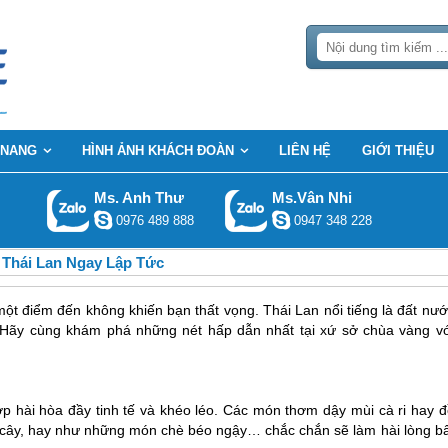
 NANG
HÌNH ẢNH KHÁCH ĐOÀN
LIÊN HỆ
GIỚI THIỆU
Ms. Anh Thư
Ms.Vân Nhi
0976 489 888
0947 348 228
 Thái Lan Ngay Lập Tức
một điểm đến không khiến bạn thất vọng. Thái Lan nổi tiếng là đất nư
. Hãy cùng khám phá những nét hấp dẫn nhất tại xứ sở chùa vàng vớ
 hài hòa đầy tinh tế và khéo léo. Các món thơm dậy mùi cà ri hay đ
rái cây, hay như những món chè béo ngậy… chắc chắn sẽ làm hài lòng b