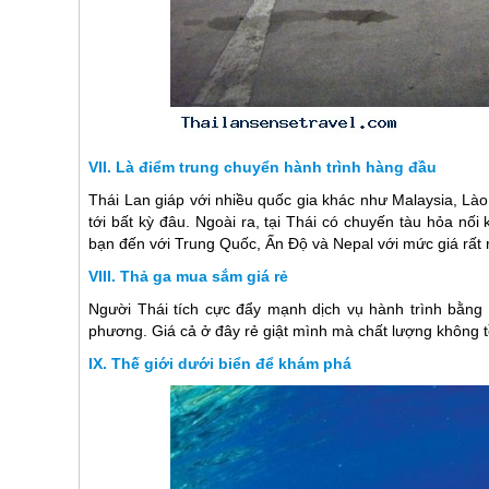
Là điểm trung chuyển hành trình hàng đầu
Thái Lan
giáp với nhiều quốc gia khác như Malaysia, L
tới bất kỳ đâu. Ngoài ra, tại Thái có chuyến tàu hỏa n
bạn đến với Trung Quốc, Ấn Độ và Nepal với mức giá rất 
Thả ga mua sắm giá rẻ
Người Thái tích cực đẩy mạnh dịch vụ hành trình bằng c
phương. Giá cả ở đây rẻ giật mình mà chất lượng không t
Thế giới dưới biển để khám phá