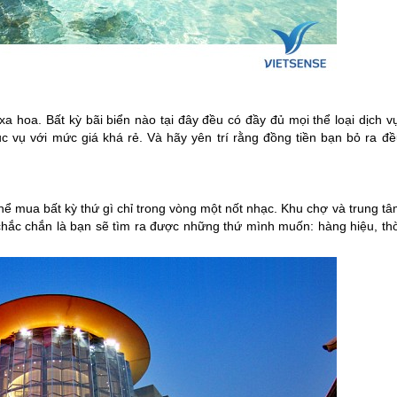
 hoa. Bất kỳ bãi biển nào tại đây đều có đầy đủ mọi thể loại dịch v
ục vụ với mức giá khá rẻ. Và hãy yên trí rằng đồng tiền bạn bỏ ra đề
hể mua bất kỳ thứ gì chỉ trong vòng một nốt nhạc. Khu chợ và trung t
hắc chắn là bạn sẽ tìm ra được những thứ mình muốn: hàng hiệu, thờ