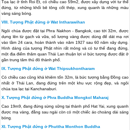
Tọa lạc ở tỉnh Roi Et, có chiều cao 59m2, được xây dựng với tư thế
đứng, từ những khối bê tông cốt thép, xung quanh là những màu
vàng sáng bóng.
Tượng Phật đứng ở Wat Intharawihan
Ngôi chùa được đặt tại Phra Nakhon - Bangkok, cao tới 32m, được
dựng lên từ gạch và vữa, số lượng vàng được dùng để dát mạ rơi
vào tầm 24 cara, hoàn thành vào năm 1927 sau 60 năm xây dựng.
Hình dáng của tượng Phật nhìn rất mỏng và có tư thế đang đứng,
một địa điểm thăm quan
Thái Lan
thuận lợi vì bức tượng được đặt ở
gần trung tâm thủ đô thành phố.
Tượng Phật đứng ở Wat Thipsukhontharam
Có chiều cao cũng khá khiêm tốn 32m, là bức tượng bằng Đồng cao
nhất ở
Thái Lan
, đang đứng trên một khu vực rộng đẹp, và ngôi
chùa tọa lạc tại Kanchanaburi.
Tượng Phật đứng ở Phra Buddha Mongkol Maharaj
Cao 19m9, đang đứng sừng sững tại thành phố Hat Yai, xung quanh
được mạ vàng, đằng sau ngài còn có một chiếc áo choàng dài sáng
bóng.
Tượng Phật đứng ở Phuttha Monthon Buddha