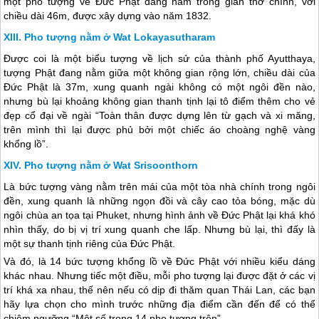
một pho tượng về Đức Phật đang nằm trong gian thờ chính, với
chiều dài 46m, được xây dựng vào năm 1832.
Pho tượng nằm ở Wat Lokayasutharam
Được coi là một biểu tượng về lịch sử của thành phố Ayutthaya,
tượng Phật đang nằm giữa một không gian rộng lớn, chiều dài của
Đức Phật là 37m, xung quanh ngài không có một ngôi đền nào,
nhưng bù lại khoảng không gian thanh tịnh lại tô điểm thêm cho vẻ
đẹp cổ đại về ngài “Toàn thân được dựng lên từ gạch và xi măng,
trên mình thì lại được phủ bởi một chiếc áo choàng nghệ vàng
khổng lồ”.
Pho tượng nằm ở Wat Srisoonthorn
Là bức tượng vàng nằm trên mái của một tòa nhà chính trong ngôi
đền, xung quanh là những ngọn đồi và cây cao tỏa bóng, mặc dù
ngôi chùa an tọa tại Phuket, nhưng hình ảnh về Đức Phật lại khá khó
nhìn thấy, do bị vị trí xung quanh che lấp. Nhưng bù lại, thì đấy là
một sự thanh tịnh riêng của Đức Phật.
Và đó, là 14 bức tượng khổng lồ về Đức Phật với nhiều kiểu dáng
khác nhau. Nhưng tiếc một điều, mỗi pho tượng lại được đặt ở các vị
trí khá xa nhau, thế nên nếu có dịp đi thăm quan
Thái Lan
, các bạn
hãy lựa chọn cho mình trước những địa điểm cần đến để có thể
chiêm ngưỡng “Một số trong 14 pho tượng trên”.