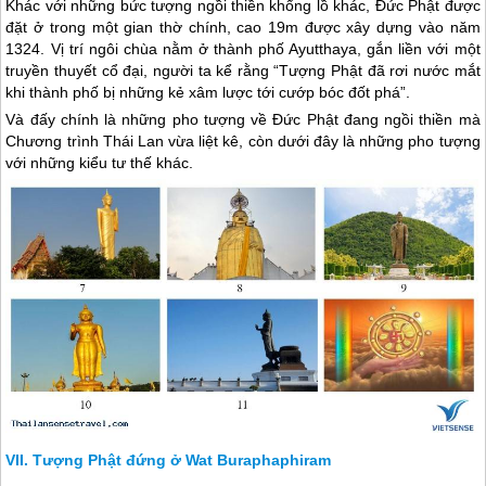
Khác với những bức tượng ngồi thiền khổng lồ khác, Đức Phật được
đặt ở trong một gian thờ chính, cao 19m được xây dựng vào năm
1324. Vị trí ngôi chùa nằm ở thành phố Ayutthaya, gắn liền với một
truyền thuyết cổ đại, người ta kể rằng “Tượng Phật đã rơi nước mắt
khi thành phố bị những kẻ xâm lược tới cướp bóc đốt phá”.
Và đấy chính là những pho tượng về Đức Phật đang ngồi thiền mà
Chương trình
Thái Lan
vừa liệt kê, còn dưới đây là những pho tượng
với những kiểu tư thế khác.
Tượng Phật đứng ở Wat Buraphaphiram