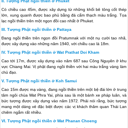
Tượng Phật ngồi thiền ở Phuket
Có chiều cao 45m, được xây dựng từ những khối bê tông cốt thép
lớn, xung quanh được bao phủ bằng đá cẩm thạch màu trắng. Tọa
lạc ngồi thiền trên một ngọn đồi cao nhất ở Phuket.
Tượng Phật ngồi thiền ở Pattaya
Đang ngồi thiền trên ngọn đồi Pratumnak với một nụ cười tao nhã,
được xây dựng vào những năm 1940, với chiều cao là 18m.
Tượng Phật ngồi thiền ở Wat Prathat Doi Kham
Cao tới 17m, được xây dựng vào năm 687 sau Công Nguyên ở khu
vực Chiang Mai. Vị phật đang ngồi thiền với hai màu trắng vàng làm
chủ đạo.
Tượng Phật ngồi thiền ở Koh Samui
Cao 15m được mạ vàng, đang ngồi thiền trên một bệ đài lớn ở trung
tâm ngôi chùa Wat Phra Yai, phía sau là một bánh xe pháp luân, và
bức tượng được xây dựng vào năm 1972. Phải nói rằng, bức tượng
mang một dáng vẻ đặc biệt được các vị khách thăm quan
Thái Lan
chiêm ngắm rất nhiều.
Tượng Phật ngồi thiền ở Wat Phanan Choeng