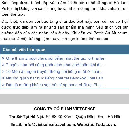
Bảo tàng được thành lập vào năm 1995 bởi nghệ sĩ người Hà Lan
Peiter Bij Deleij, với cảm hứng từ rất nhiều công trình khác nhau trên
toàn thế giới.
Đặc biệt, khi đến với bảo tàng chai đặc biệt này, bạn còn có cơ hội
được trực tiếp làm ra những sản phẩm mà mình yêu thích với sự
hướng dẫn của các nhân viên ở đây. Khi đến với Bottle Art Museum
thực sự là một trải nghiệm thú vị mà bạn không thể bỏ qua.
Ghé thăm 2 ngôi chùa nổi tiếng nhất thế giới ở thái lan
7 ngôi chùa nổi tiếng nhất định phải ghé thăm khi đi Thái Lan
10 Món ăn ngon truyền thống nổi tiếng nhất ở Thái Lan
Những quán bar nức tiếng nhất tại Bangkok Thái Lan
Đâu là những khách sạn nổi tiếng hạng nhất tại Phuket Thái Lan
CÔNG TY CỔ PHẦN VIETSENSE
Trụ Sở Tại Hà Nội:
Số 88 Xã Đàn – Quận Đống Đa – Hà Nội
Email: Info@vietsensetravel.com, Website: Todata.vn,