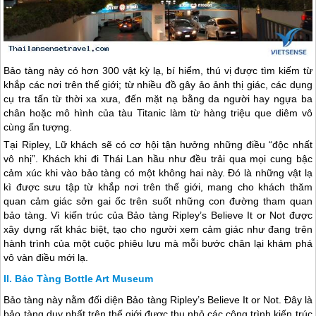
Bảo tàng này có hơn 300 vật kỳ lạ, bí hiểm, thú vị được tìm kiếm từ
khắp các nơi trên thế giới; từ nhiều đồ gây ảo ảnh thị giác, các dụng
cụ tra tấn từ thời xa xưa, đến mặt nạ bằng da người hay ngựa ba
chân hoặc mô hình của tàu Titanic làm từ hàng triệu que diêm vô
cùng ấn tượng.
Tại Ripley, Lữ khách sẽ có cơ hội tận hưởng những điều “độc nhất
vô nhị”. Khách khi đi
Thái Lan
hầu như đều trải qua mọi cung bậc
cảm xúc khi vào bảo tàng có một không hai này. Đó là những vật lạ
kì được sưu tập từ khắp nơi trên thế giới, mang cho khách thăm
quan cảm giác sởn gai ốc trên suốt những con đường tham quan
bảo tàng. Vì kiến trúc của Bảo tàng Ripley’s Believe It or Not được
xây dựng rất khác biệt, tạo cho người xem cảm giác như đang trên
hành trình của một cuộc phiêu lưu mà mỗi bước chân lại khám phá
vô vàn điều mới lạ.
Bảo Tàng Bottle Art Museum
Bảo tàng này nằm đối diện Bảo tàng Ripley’s Believe It or Not. Đây là
bảo tàng duy nhất trên thế giới được thu nhỏ các công trình kiến trúc