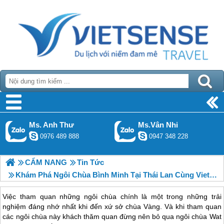
Ms. Anh Thư
Ms.Vân Nhi
0976 489 888
0947 348 228
CẨM NANG
Tin Tức
Khám Phá Ngôi Chùa Bình Minh Tại Thái Lan Cùng Vietsense Travel
Việc tham quan những ngôi chùa chính là một trong những trải
nghiệm đáng nhớ nhất khi đến xứ sở chùa Vàng. Và khi tham quan
các ngôi chùa này khách thăm quan đừng nên bỏ qua ngôi chùa Wat