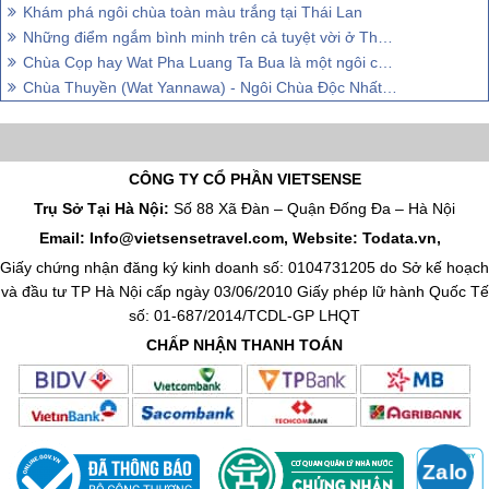
Khám phá ngôi chùa toàn màu trắng tại Thái Lan
Những điểm ngắm bình minh trên cả tuyệt vời ở Thái Lan
Chùa Cọp hay Wat Pha Luang Ta Bua là một ngôi chùa Phật giáo Nguyên thủy ở phía Tây Thái Lan
Chùa Thuyền (Wat Yannawa) - Ngôi Chùa Độc Nhất Vô Nhị Tại Thái Lan
CÔNG TY CỔ PHẦN VIETSENSE
Trụ Sở Tại Hà Nội:
Số 88 Xã Đàn – Quận Đống Đa – Hà Nội
Email: Info@vietsensetravel.com, Website: Todata.vn,
Giấy chứng nhận đăng ký kinh doanh số: 0104731205 do Sở kế hoạch
và đầu tư TP Hà Nội cấp ngày 03/06/2010 Giấy phép lữ hành Quốc Tế
số: 01-687/2014/TCDL-GP LHQT
CHẤP NHẬN THANH TOÁN