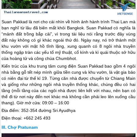
Suan Pakkad là nơi cho cái nhìn về hình ảnh hành trình
Thai Lan
mà
bạn nghĩ từ lâu đã biên mất khỏi Bangkok. Suan Pakkad có nghĩa là
“mảnh đất trồng bắp cải”, vì trong tài liệu nói rằng trước đây vùng
đất này không có gì khác ngoài thứ đó. Ngày nay, nó trở thành một
khu vườn với mặt hồ tĩnh lặng, xung quanh có 8 ngôi nhà truyền
thống ngập tràn các yếu tố mỹ thuật, cổ kính và kì quái thuộc sở hữu
của hoàng tử và công chúa Chumbhot.
Kiến trúc của khu trung tâm cung điện Suan Pakkad bao gồm 4 ngôi
nhà bằng gỗ tết nép mình giữa tiền cung và khu vườn, là vật gia bảo
có niên đại từ thế kỉ 19. Từng căn nhà được chuyển từ Chiang Main
và giống như những ngôi nhà truyền thống khác, chúng đều có hai
tầng (mỗi tầng của các ngôi nhà được liên kết với nhau, nên bạn có
thể đi từ nơi này đến nơi khác mà không cần phải leo lên xuống cầu
thang). Giờ mở cửa: 09:00 – 16:00
Địa điểm: 352-354 đường Sri Ayudhya
Điện thoại: +662 245 493
Chợ Pratunam