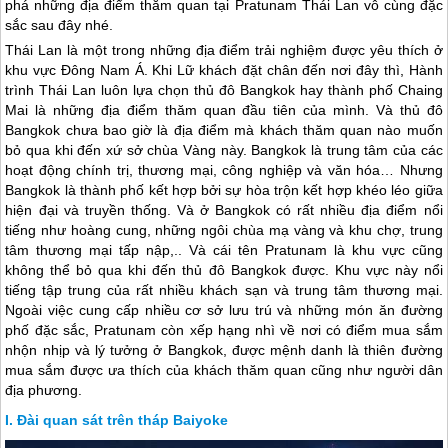
phá những địa điểm thăm quan tại Pratunam Thái Lan vô cùng đặc
sắc sau đây nhé.
Thái Lan
là một trong những địa điểm trải nghiệm được yêu thích ở
khu vực Đông Nam Á. Khi Lữ khách đặt chân đến nơi đây thì, Hành
trình
Thái Lan
luôn lựa chọn thủ đô Bangkok hay thành phố Chaing
Mai là những địa điểm thăm quan đầu tiên của mình. Và thủ đô
Bangkok chưa bao giờ là địa điểm mà khách thăm quan nào muốn
bỏ qua khi đến xứ sở chùa Vàng này. Bangkok là trung tâm của các
hoạt động chính trị, thương mại, công nghiệp và văn hóa… Nhưng
Bangkok là thành phố kết hợp bởi sự hòa trộn kết hợp khéo léo giữa
hiện đại và truyền thống. Và ở Bangkok có rất nhiều địa điểm nổi
tiếng như hoàng cung, những ngôi chùa mạ vàng và khu chợ, trung
tâm thương mại tấp nập,.. Và cái tên Pratunam là khu vực cũng
không thể bỏ qua khi đến thủ đô Bangkok được. Khu vực này nổi
tiếng tập trung của rất nhiều khách sạn và trung tâm thương mại.
Ngoài việc cung cấp nhiều cơ sở lưu trú và những món ăn đường
phố đặc sắc, Pratunam còn xếp hạng nhì về nơi có điểm mua sắm
nhộn nhịp và lý tưởng ở Bangkok, được mệnh danh là thiên đường
mua sắm được ưa thích của khách thăm quan cũng như người dân
địa phương.
Đài quan sát trên tháp Baiyoke