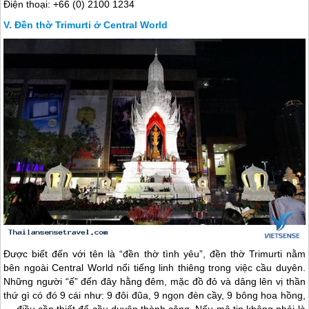
Điện thoại: +66 (0) 2100 1234
Đền thờ Trimurti ở Central World
Được biết đến với tên là “đền thờ tình yêu”, đền thờ Trimurti nằm
bên ngoài Central World nổi tiếng linh thiêng trong việc cầu duyên.
Những người “ế” đến đây hằng đêm, mặc đồ đỏ và dâng lên vị thần
thứ gì có đó 9 cái như: 9 đôi đũa, 9 ngọn đèn cầy, 9 bông hoa hồng,
… điều cần thiết để cầu duyên thành công. Nếu mê tin không phải là