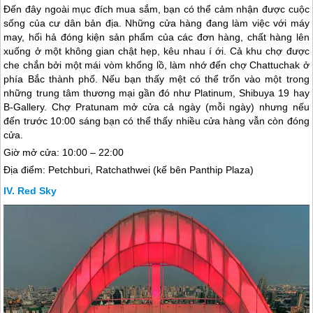
Đến đây ngoài mục đích mua sắm, bạn có thể cảm nhận được cuộc
sống của cư dân bản địa. Những cửa hàng đang làm việc với máy
may, hối hả đóng kiện sản phẩm của các đơn hàng, chất hàng lên
xuống ở một không gian chật hẹp, kêu nhau í ới. Cả khu chợ được
che chắn bởi một mái vòm khổng lồ, làm nhớ đến chợ Chattuchak ở
phía Bắc thành phố. Nếu bạn thấy mệt có thể trốn vào một trong
những trung tâm thương mại gần đó như Platinum, Shibuya 19 hay
B-Gallery. Chợ Pratunam mở cửa cả ngày (mỗi ngày) nhưng nếu
đến trước 10:00 sáng bạn có thể thấy nhiều cửa hàng vẫn còn đóng
cửa.
Giờ mở cửa: 10:00 – 22:00
Địa điểm: Petchburi, Ratchathwei (kế bên Panthip Plaza)
Red Sky