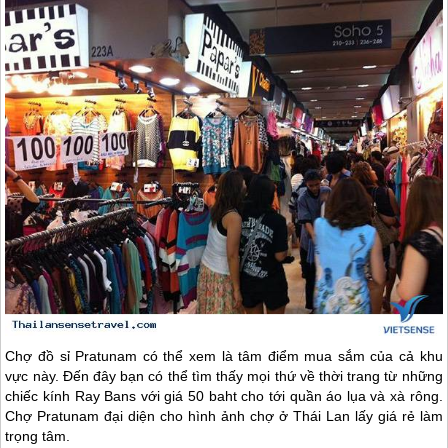
Chợ đồ sỉ Pratunam có thể xem là tâm điểm mua sắm của cả khu
vực này. Đến đây bạn có thể tìm thấy mọi thứ về thời trang từ những
chiếc kính Ray Bans với giá 50 baht cho tới quần áo lụa và xà rông.
Chợ Pratunam đại diện cho hình ảnh chợ ở
Thái Lan
lấy giá rẻ làm
trọng tâm.