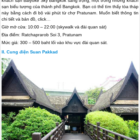
khách sạn Baiyoke Sky Bangkok sang trọng, một trong những khách
sạn biểu tượng của thành phố Bangkok. Bạn có thể tìm thấy tòa tháp
này bằng cách đi bộ vài phút từ chợ Pratunam. Muốn biết thông tin
chi tiết và bản đồ, click…
Giờ mở cửa: 10:00 – 22:00 (skywalk và đài quan sát)
Địa điểm: Ratchaprarob Soi 3, Pratunam
Mức giá: 300 – 500 baht lối vào khu vực đài quan sát.
Cung điện Suan Pakkad