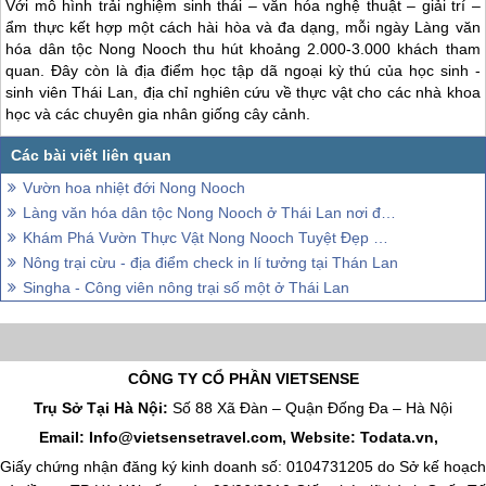
Với mô hình trải nghiệm sinh thái – văn hóa nghệ thuật – giải trí –
ẩm thực kết hợp một cách hài hòa và đa dạng, mỗi ngày Làng văn
hóa dân tộc Nong Nooch thu hút khoảng 2.000-3.000 khách tham
quan. Đây còn là địa điểm học tập dã ngoại kỳ thú của học sinh -
sinh viên
Thái Lan
, địa chỉ nghiên cứu về thực vật cho các nhà khoa
học và các chuyên gia nhân giống cây cảnh.
Vườn hoa nhiệt đới Nong Nooch
Làng văn hóa dân tộc Nong Nooch ở Thái Lan nơi đáng để thăm quan
Khám Phá Vườn Thực Vật Nong Nooch Tuyệt Đẹp Ở Khi Tới Thái Lan
Nông trại cừu - địa điểm check in lí tưởng tại Thán Lan
Singha - Công viên nông trại số một ở Thái Lan
CÔNG TY CỔ PHẦN VIETSENSE
Trụ Sở Tại Hà Nội:
Số 88 Xã Đàn – Quận Đống Đa – Hà Nội
Email: Info@vietsensetravel.com, Website: Todata.vn,
Giấy chứng nhận đăng ký kinh doanh số: 0104731205 do Sở kế hoạch