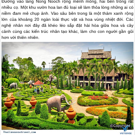
Đường vào làng Nong Nooch rộng mênh mông, hai bên trồng rất
nhiều cọ. Một khu vườn hoa lan đủ loại sẽ làm thỏa lòng những ai có
niềm đam mê chụp ảnh. Vào sâu bên trong là một thảm xanh rộng
lớn của khoảng 20 ngàn loài thực vật và hoa vùng nhiệt đới. Các
nghệ nhân nơi đây đã khéo léo sắp đặt hài hòa giữa hoa và cây
cảnh cùng các kiến trúc nhân tạo khác, làm cho con người gần gũi
hơn với thiên nhiên.