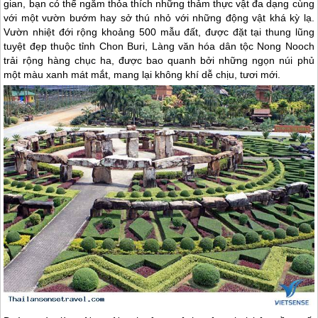
gian, bạn có thể ngắm thỏa thích những thảm thực vật đa dạng cùng
với một vườn bướm hay sở thú nhỏ với những động vật khá kỳ lạ.
Vườn nhiệt đới rộng khoảng 500 mẫu đất, được đặt tại thung lũng
tuyệt đẹp thuộc tỉnh Chon Buri, Làng văn hóa dân tộc Nong Nooch
trải rộng hàng chục ha, được bao quanh bởi những ngọn núi phủ
một màu xanh mát mắt, mang lại không khí dễ chịu, tươi mới.