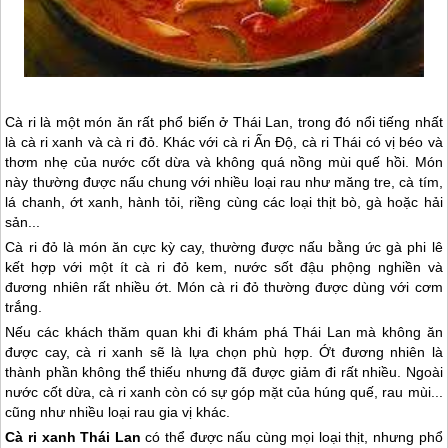
Cà ri là một món ăn rất phổ biến ở
Thái Lan
, trong đó nổi tiếng nhất
là cà ri xanh và cà ri đỏ. Khác với cà ri Ấn Độ, cà ri Thái có vị béo và
thơm nhẹ của nước cốt dừa và không quá nồng mùi quế hồi. Món
này thường được nấu chung với nhiều loại rau như măng tre, cà tím,
lá chanh, ớt xanh, hành tỏi, riềng cùng các loại thịt bò, gà hoặc hải
sản...
Cà ri đỏ là món ăn cực kỳ cay, thường được nấu bằng ức gà phi lê
kết hợp với một ít cà ri đỏ kem, nước sốt đậu phộng nghiền và
đương nhiên rất nhiều ớt. Món cà ri đỏ thường được dùng với cơm
trắng.
Nếu các khách thăm quan khi đi khám phá
Thái Lan
mà không ăn
được cay, cà ri xanh sẽ là lựa chọn phù hợp. Ớt đương nhiên là
thành phần không thể thiếu nhưng đã được giảm đi rất nhiều. Ngoài
nước cốt dừa, cà ri xanh còn có sự góp mặt của húng quế, rau mùi...
cũng như nhiều loại rau gia vị khác.
Cà ri xanh
Thái Lan
có thể được nấu cùng mọi loại thịt, nhưng phổ