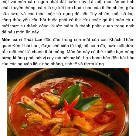
một vài món cà ri ngon nhất đất nước này. Là một món ăn có tính
chất truyền thống, cà ri là sự kết hợp hoàn hảo của thiên nhiên, giữa
sữa tươi, và các thảo mộc sử dụng để nấu.Tuy nhiên, một số loại
công thức yêu cầu bắt buộc phải có thịt cừu hoặc gà thì món cà ri
mới thực sự thành công. Nước mắm là thành phần quan trọng nhất
để nấu món ăn này.
Món cà ri
Thái Lan
độc đáo trong con mắt của các Khách Thăm
quan Đến
Thái Lan
, được chế biến từ thịt, bột cà ri đỏ, nước cốt dừa,
rắc một chút lá chanh thái mỏng. Món ăn này có thể khiến bạn nóng
bừng không phải bởi vị cay mà bởi sự kết hợp hoàn hảo đến hài hòa
của các nguyên liệu: nhẹ nhàng, tinh tế và thơm lừng.