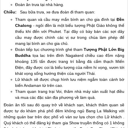
Đoàn ăn trưa tại nhà hàng.
Chiều:
Sau bữa trưa, xe đưa đoàn đi tham quan:
Tham quan và cầu may mắn bình an cho gia đình tại
Đền
Chalong
- ngôi đền là một biểu tượng Phật Giáo không thể
thiếu khi đến với Phuket. Tại đây có bày bán các sợi dây
cầu may được chính các vị sư trong chùa làm phép để
mang lại bình an cho gia chủ.
Đoàn tiếp tục chương trình ghé tham
Tượng Phật Lớn Big
Buddha
tọa lac trên đỉnh Nagakerd chiều cao 45m nặng
khoảng 135 tấn được trang trí bằng đá cẩm thạch Miến
Điện, đây được coi là biểu tượng của niềm hi vọng, vươn tới
khát vọng sống hướng thiện của người Thái.
Lữ khách sẽ được chụp hình lưu niệm ngắm toàn cảnh bờ
biển Andaman từ trên cao.
Tham quan trang trại Voi, thăm nhà máy sản xuất hạt điều
và mua các đặc sản địa phương về làm quà.
Đoàn ăn tối sau đó quay trở về khách sạn, khách thăm quan sẽ
được tự do khám phá phố đêm không ngủ Bang La Walking với
những quán bar trên dọc phố vô vàn sư lựa chọn cho Lữ khách .
Quý khách có thể đăng ký tham gia Show truyền thống có 1 không