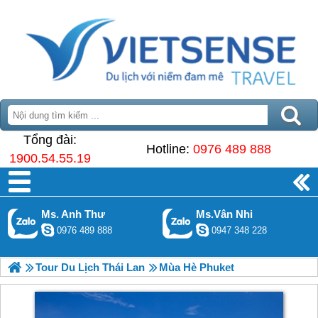
Tổng đài:
Hotline:
0976 489 888
1900.54.55.19
Ms. Anh Thư
Ms.Vân Nhi
0976 489 888
0947 348 228
Tour Du Lịch Thái Lan
Mùa Hè Phuket