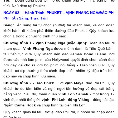
Tối:
Đoàn dùng bữa tối. Tự do khám phá Mui Thái (chi phí tự
túc). Ngủ đêm tại Phuket
NGÀY 02 Hành Trình PHUKET – VỊNH PHANG NGA/ĐẢO PHI
PHI (Ăn Sáng, Trưa, Tối)
Sáng:
Ăn sáng tại tự chọn (buffet) tại khách sạn, xe đón đoàn
khởi hành đi khám phá thiên đường đảo Phuket. Qúy khách lựa
chọn 1 trong 2 chương trình như sau:
Chương trình 1 - Vịnh Phang Nga (mặc định)
: Đoàn lên tàu đi
tham quan
Vịnh Phang Nga
được mệnh danh là Tiểu Quế Lâm,
tàu tiếp tục đưa Quý khách đến đảo
James Bond Island,
nơi
được các nhà làm phim của Hollywood quyết định chọn cảnh đẹp
nơi đây để cho ra đời bộ phim nổi tiếng - Điệp Viên 007. Quý
khách có dịp thưởng thức cảnh đẹp thiên nhiên kỳ diệu trên hòn
đảo này và chụp hình lưu niệm.
Chương trình 2 - Đảo PhiPhi
: Tới
vịnh Maya
, đảo Phi Phi, Quý
khách tự do tắm biển và nghỉ ngơi tận hưởng vẻ đẹp cát trắng
nắng vàng. Sau đó, tham quan
vịnh Loh Samah
- một trong 12
vịnh đẹp nhất thế giới,
vịnh Phi Leh
,
động Viking
- động hải tặc.
Ngắm
Camel Rock
và chụp hình tại biển Khỉ Lớn
Qúy khách quay lại tàu, trở lại đảo Phi Phi, 2 nhóm sẽ nhập đoàn
để ăn trưa.