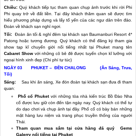
Chiều:
Quý khách tiếp tục tham quan chụp ảnh trước khi rời Phi
Phi quay trở về đất liền. Tại đây khách thăm quan sẽ được tìm
hiểu phương pháp dựng và lấy tổ yến của các ngư dân trên đảo.
Đoàn về khách sạn nghỉ ngơi.
Tối:
Đoàn ăn tối & nghỉ đêm tại khách sạn Baumanburi Resort 4*
Patong hoặc tương đương. Quý khách có thể đăng ký tham gia
show tạp kĩ chuyển giới nổi tiếng nhất tại Phuket mang tên
Cabaret Show
với những cô bê đê được tuyển chọn kĩ lưỡng với
ngoại hình xinh đẹp (Chi phí tự túc)
NGÀY 03 PHUKET – ĐỀN CHALONG (Ăn Sáng, Trưa,
Tối)
Sáng:
Sau khi ăn sáng, Xe đón đoàn tại khách sạn đưa đi tham
quan:
Phố cổ Phuket
với những tòa nhà kiến trúc Bồ Đào Nha
cổ được lưu giữ còn đến tận ngày nay. Quý khách có thể tự
do dạo chơi và chụp ảnh tại đây. Phố cổ có bày bán những
mặt hàng lưu niệm và trang phục truyền thống của người
Thái.
Tham quan mua sắm tại cửa hàng đá quý Gems
Galerry nổi tiếng tại Phuket