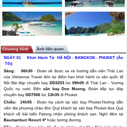
Ảnh liên quan
Chương trình
NGÀY 01 Khởi Hành Từ HÀ NỘI - BANGKOK - PHUKET (Ăn
Tối)
Sáng:
06h30
- Đoàn sẽ được xe và hướng dẫn viên Thái Lan
của Vietsense Travel đón tại điểm hẹn khởi hành ra sân quốc tế
Nội Bài đáp chuyến bay
DD3203
lúc
09h05
đi Thái Lan - Vương
Quốc nụ cười. Đến
sân bay Don Mueng.
Đoàn tiếp tục đáp
chuyến bay
DD7506
lúc
13h35
đi Phuket.
Chiều:
14h55
- Đoàn hạ cánh tại sân bay Phuket.Hướng dẫn
viên địa phương chào đón Quý khách tại sân bay Phuket đưa Quý
khách về bãi biển Patong nhận phòng khách sạn. Nghỉ đêm tại
Baumanburi Resort 4*
hoặc tương đương.