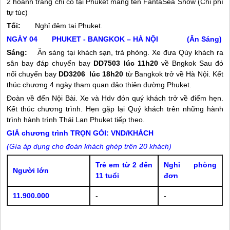
2 hoành tráng chỉ có tại Phuket mang tên FantaSea Show (Chi phí
tự túc)
Tối:
Nghỉ đêm tại Phuket.
NGÀY 04 PHUKET - BANGKOK – HÀ NỘI (Ăn Sáng)
Sáng:
Ăn sáng tại khách sạn, trả phòng. Xe đưa Qúy khách ra
sân bay đáp chuyến bay
DD7503 lúc 11h20
về Bngkok Sau đó
nối chuyển bay
DD3206 lúc 18h20
từ Bangkok trở về Hà Nội. Kết
thúc chương 4 ngày tham quan đảo thiên đường Phuket.
Đoàn về đến Nội Bài. Xe và Hdv đón quý khách trở về điểm hẹn.
Kết thúc chương trình. Hẹn gặp lại Quý khách trên những hành
trình hành trình Thái Lan Phuket tiếp theo.
GIÁ chương trình TRỌN GÓI: VND/KHÁCH
(
Gía áp dụng cho đoàn khách ghép trên 20 khách)
Trẻ em từ 2 đến
Nghỉ phòng
Người lớn
11 tuổi
đơn
11.900.000
-
-