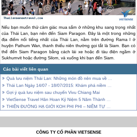
Nếu bạn muốn thử cảm giác mua sắm ở những khu sang trọng nhất
của
Thái Lan
, bạn nên đến Siam Paragon. Đây là một trong những
địa điểm nổi tiếng nhất của
Thái Lan
, nằm ​​trên đường Rama I ở
huyện Pathum Wan, thanh thiếu niên thường gọi tắt là Siam. Bạn có
thể đến Siam Paragon bằng cách lái xe hoặc đi tàu điện ngầm ở
Sukhumvit hoặc đường Silom, và xuống khi bạn đến Siam.
Quà lưu niệm Thái Lan: Những món đồ nên mua về làm quà
Thái Lan Ngày 14/07 - 18/07/2015: Khám phá niềm vui mới
Gợi ý quà lưu niệm sau chuyến Vivu Chiang Mai
VietSense Travel Hân Hoan Kỷ Niệm 5 Năm Thành Lập Công ty
THIÊN ĐƯỜNG HẠ GIỚI KOH PHI PHI – NIỀM TỰ HÀO MỚI CỦA NGƯỜI THÁI
CÔNG TY CỔ PHẦN VIETSENSE