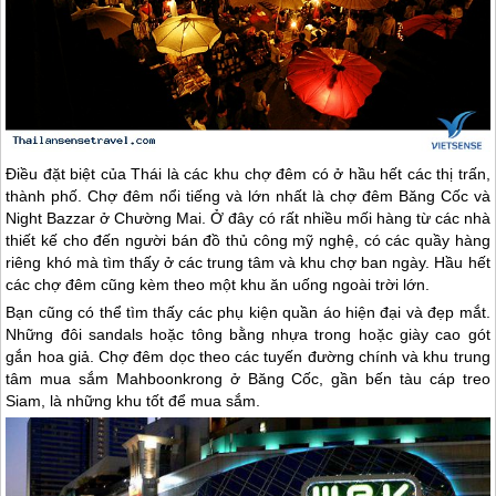
Điều đặt biệt của Thái là các khu chợ đêm có ở hầu hết các thị trấn,
thành phố. Chợ đêm nổi tiếng và lớn nhất là chợ đêm Băng Cốc và
Night Bazzar ở Chường Mai. Ở đây có rất nhiều mối hàng từ các nhà
thiết kế cho đến người bán đồ thủ công mỹ nghệ, có các quầy hàng
riêng khó mà tìm thấy ở các trung tâm và khu chợ ban ngày. Hầu hết
các chợ đêm cũng kèm theo một khu ăn uống ngoài trời lớn.
Bạn cũng có thể tìm thấy các phụ kiện quần áo hiện đại và đẹp mắt.
Những đôi sandals hoặc tông bằng nhựa trong hoặc giày cao gót
gắn hoa giả. Chợ đêm dọc theo các tuyến đường chính và khu trung
tâm mua sắm Mahboonkrong ở Băng Cốc, gần bến tàu cáp treo
Siam, là những khu tốt để mua sắm.