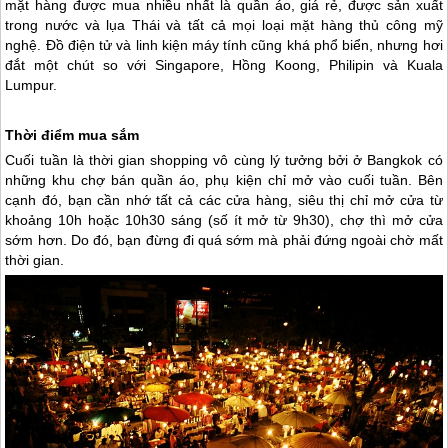
mặt hàng được mua nhiều nhất là quần áo, giá rẻ, được sản xuất
trong nước và lụa Thái và tất cả mọi loại mặt hàng thủ công mỹ
nghệ. Đồ điện tử và linh kiện máy tính cũng khá phổ biển, nhưng hơi
đắt một chút so với Singapore, Hồng Koong, Philipin và Kuala
Lumpur.
Thời điểm mua sắm
Cuối tuần là thời gian shopping vô cùng lý tưởng bởi ở Bangkok có
những khu chợ bán quần áo, phụ kiện chỉ mở vào cuối tuần. Bên
cạnh đó, bạn cần nhớ tất cả các cửa hàng, siêu thị chỉ mở cửa từ
khoảng 10h hoặc 10h30 sáng (số ít mở từ 9h30), chợ thì mở cửa
sớm hơn. Do đó, bạn đừng đi quá sớm mà phải đứng ngoài chờ mất
thời gian.