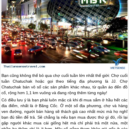
Bạn cũng không thể bỏ qua chợ cuối tuần lớn nhất thế giới: Chợ cuối
tuần Chatuchak hoặc gọi theo tiếng địa phương là JJ. Chợ
Chatuchak bán vô số các sản phẩm khác nhau, từ quần áo đến đồ
cổ, rộng hơn 1,1 km vuông và đang rộng thêm từng ngày!
Có điều lưu ý là bạn phải luôn mặc cả khi đi mua sắm ở hầu hết các
địa điểm, nhất là ở Băng Cốc. Ở một số địa phương, chợ và hàng
ven đường, người bán hàng sẽ thách giá cao nhất mức mà họ nghĩ
bạn đủ tiền để trả. Sẽ chẳng lạ nếu bạn mua được thứ gì đó, rồi lại
gặp người khác mua cái giống hệt mà chỉ phải trả một nửa, một
phần ba thậm chí là ít hơn. Hãy cố gắng tham khảo giá gốc ở các