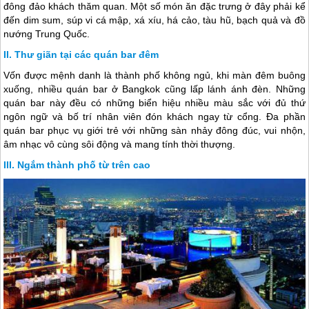
đông đảo khách thăm quan. Một số món ăn đặc trưng ở đây phải kể
đến dim sum, súp vi cá mập, xá xíu, há cảo, tàu hũ, bạch quả và đồ
nướng Trung Quốc.
Thư giãn tại các quán bar đêm
Vốn được mệnh danh là thành phố không ngủ, khi màn đêm buông
xuống, nhiều quán bar ở Bangkok cũng lấp lánh ánh đèn. Những
quán bar này đều có những biển hiệu nhiều màu sắc với đủ thứ
ngôn ngữ và bố trí nhân viên đón khách ngay từ cổng. Đa phần
quán bar phục vụ giới trẻ với những sàn nhảy đông đúc, vui nhộn,
âm nhạc vô cùng sôi động và mang tính thời thượng.
Ngắm thành phố từ trên cao