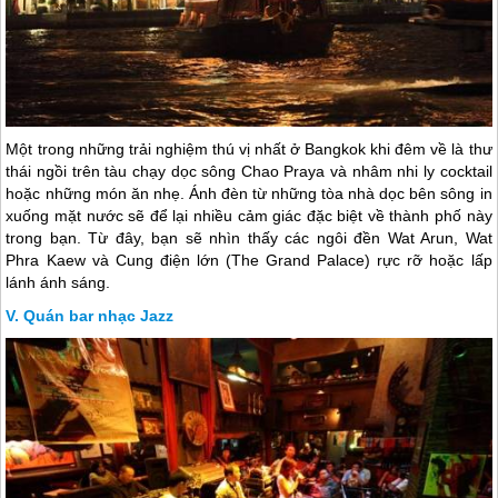
Một trong những trải nghiệm thú vị nhất ở Bangkok khi đêm về là thư
thái ngồi trên tàu chạy dọc sông Chao Praya và nhâm nhi ly cocktail
hoặc những món ăn nhẹ. Ánh đèn từ những tòa nhà dọc bên sông in
xuống mặt nước sẽ để lại nhiều cảm giác đặc biệt về thành phố này
trong bạn. Từ đây, bạn sẽ nhìn thấy các ngôi đền Wat Arun, Wat
Phra Kaew và Cung điện lớn (The Grand Palace) rực rỡ hoặc lấp
lánh ánh sáng.
Quán bar nhạc Jazz