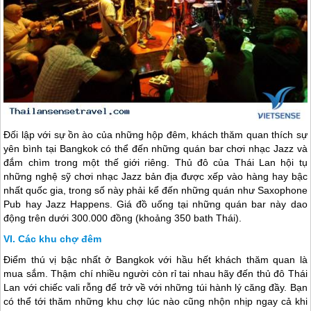
Đối lập với sự ồn ào của những hộp đêm, khách thăm quan thích sự
yên bình tại Bangkok có thể đến những quán bar chơi nhạc Jazz và
đắm chìm trong một thế giới riêng. Thủ đô của
Thái Lan
hội tụ
những nghệ sỹ chơi nhạc Jazz bản địa được xếp vào hàng hay bậc
nhất quốc gia, trong số này phải kể đến những quán như Saxophone
Pub hay Jazz Happens. Giá đồ uống tại những quán bar này dao
động trên dưới 300.000 đồng (khoảng 350 bath Thái).
Các khu chợ đêm
Điểm thú vị bậc nhất ở Bangkok với hầu hết khách thăm quan là
mua sắm. Thậm chí nhiều người còn rỉ tai nhau hãy đến thủ đô
Thái
Lan
với chiếc vali rỗng để trở về với những túi hành lý căng đầy. Bạn
có thể tới thăm những khu chợ lúc nào cũng nhộn nhịp ngay cả khi