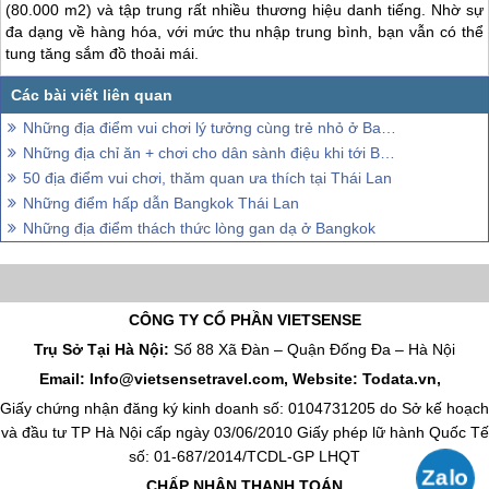
(80.000 m2) và tập trung rất nhiều thương hiệu danh tiếng. Nhờ sự
đa dạng về hàng hóa, với mức thu nhập trung bình, bạn vẫn có thể
tung tăng sắm đồ thoải mái.
Những địa điểm vui chơi lý tưởng cùng trẻ nhỏ ở Bangkok
Những địa chỉ ăn + chơi cho dân sành điệu khi tới Bangkok
50 địa điểm vui chơi, thăm quan ưa thích tại Thái Lan
Những điểm hấp dẫn Bangkok Thái Lan
Những địa điểm thách thức lòng gan dạ ở Bangkok
CÔNG TY CỔ PHẦN VIETSENSE
Trụ Sở Tại Hà Nội:
Số 88 Xã Đàn – Quận Đống Đa – Hà Nội
Email: Info@vietsensetravel.com, Website: Todata.vn,
Giấy chứng nhận đăng ký kinh doanh số: 0104731205 do Sở kế hoạch
và đầu tư TP Hà Nội cấp ngày 03/06/2010 Giấy phép lữ hành Quốc Tế
số: 01-687/2014/TCDL-GP LHQT
CHẤP NHẬN THANH TOÁN