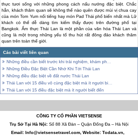
thực tươi sống với những phong cách nấu nướng đặc biệt. Chắc
hẳn, khách thăm quan sẽ không thể nào quên được mùi vị chua cay
của món Tom Yum nổi tiếng hay món Pad Thái phổ biến nhất mà Lữ
khách có thể dễ dàng tìm kiếm thấy được trên đường phố tại
Bangkok. Ẩm thực
Thái Lan
là một phần của văn hóa
Thái Lan
và
cũng là một trong những yếu tố thu hút rất đông đảo khách thăm
quan trên toàn thế giới.
Những điều cần biết trước khi trải nghiệm, khám phá Thái Lan
Những Điều Đặc Biệt Cần Nhớ Khi Tới Thái Lan
Những điều đặc biệt về đất nước Thái Lan
Thái Lan với 15 điều vô cùng đặc biệt mà ít người biết đến (Phần 2)
Thái Lan với 15 điều đặc biệt mà ít người biết đến
CÔNG TY CỔ PHẦN VIETSENSE
Trụ Sở Tại Hà Nội:
Số 88 Xã Đàn – Quận Đống Đa – Hà Nội
Email: Info@vietsensetravel.com, Website: Todata.vn,