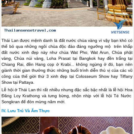
Thái Lan
được mệnh danh là đất nước chùa vàng vì vậy bạn khó có
thể bỏ qua những ngôi chùa độc đáo đáng ngưỡng mộ trên khắp
đất nước xinh đẹp này như chùa Wat Pho, Wat Arun, Chùa phật
vàng, Chùa núi vàng, Loha Prasat tại Bangkok hay đền trắng tại
Chiang Rai, đền Hang cọp ở Krabi... không ngừng ở đó, bạn nên
giành thời gian thưởng thức những buổi trình diễn thú vị của các vũ
công của thế giới thứ 3 xinh đẹp tại Colosseum Show hay Tiffany
Show tại Pattaya.
Lễ hội ở
Thái Lan
thì rất nhiều nhưng đặc sắc bậc nhất là lễ hội Hoa
Đăng Loy Krathong và tưng bừng, nhộn nhịp với lễ hội Té Nước
Songkran để đón mừng năm mới.
Lưu Trú Và Ẩm Thực