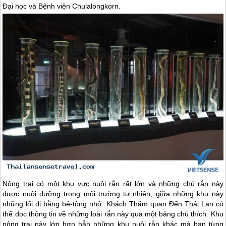
Đại học và Bệnh viện Chulalongkorn.
Nông trại có một khu vực nuôi rắn rất lớn và những chú rắn này
được nuôi dưỡng trong môi trường tự nhiên, giữa những khu này
những lối đi bằng bê-tông nhỏ. Khách Thăm quan Đến
Thái Lan
có
thể đọc thông tin về những loài rắn này qua một bảng chú thích. Khu
nông trại này lớn hơn hẳn những khu nuôi rắn khác mà bạn từng