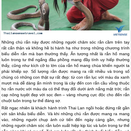
Những chú rắn này được những người chăm sóc rắn cầm trên tay
rất cẩn thận và không hề bị hành hạ như trong những chương trình
biểu diễn rắn mà bạn thường thấy. Ấn tượng nhất là rắn hổ mang
luôn trong tư thế ngẩng đầu phồng mang đầy tính uy hiếp thường
thấy, cũng như kích cỡ to lớn của rắn hổ mang chúa khiến người ta
phải khiếp sợ. Số lượng rắn được mang ra rất nhiều và trong số
chúng có những con thật sự rất đẹp: từ con rắn lục với màu da xanh
mượt mà dễ dàng ẩn mình trong lá cây đến con rắn cầu vồng thuộc
họ rắn nước với màu da có thể thay đổi dưới ánh nắng mặt trời; rắn
cạp nông tuyệt đẹp với sọc đen – vàng nhưng cực độc cho đến rắn
chuột luôn trong tư thế đáng sợ.
Rất ngạc nhiên là khách hành trình
Thai Lan
ngồi hoặc đứng rất gần
với sân khấu biểu diễn. Và khi những chú rắn được mang ra mang
vào, những người chụp ảnh cứ tiến đến ngày càng gần, nhưng
những người chăm sóc rắn luôn xuất hiệp kịp lúc và luôn trong tư thế