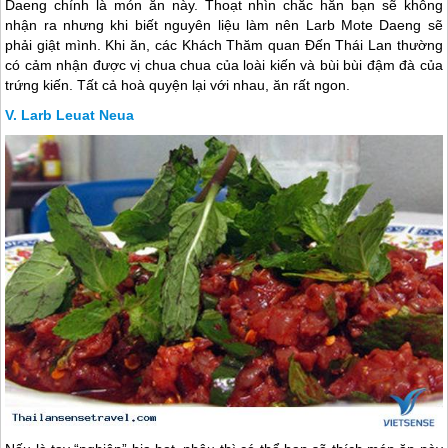
Daeng chính là món ăn này. Thoạt nhìn chắc hẳn bạn sẽ không
nhận ra nhưng khi biết nguyên liệu làm nên Larb Mote Daeng sẽ
phải giật mình. Khi ăn, các Khách Thăm quan Đến
Thái Lan
thường
có cảm nhận được vị chua chua của loài kiến và bùi bùi đậm đà của
trứng kiến. Tất cả hoà quyện lại với nhau, ăn rất ngon.
Larb Leuat Neua