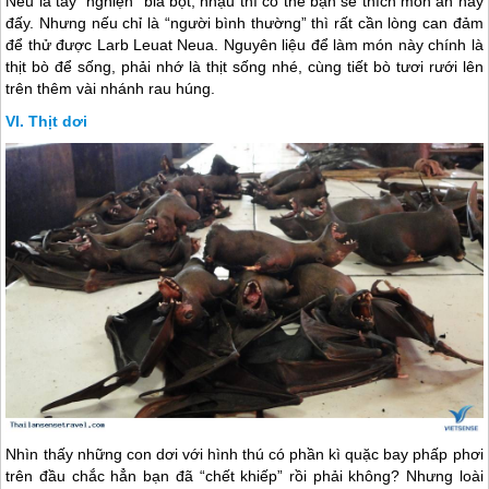
Nếu là tay “nghiện” bia bọt, nhậu thì có thể bạn sẽ thích món ăn này
đấy. Nhưng nếu chỉ là “người bình thường” thì rất cần lòng can đảm
để thử được Larb Leuat Neua. Nguyên liệu để làm món này chính là
thịt bò để sống, phải nhớ là thịt sống nhé, cùng tiết bò tươi rưới lên
trên thêm vài nhánh rau húng.
Thịt dơi
Nhìn thấy những con dơi với hình thú có phần kì quặc bay phấp phơi
trên đầu chắc hẳn bạn đã “chết khiếp” rồi phải không? Nhưng loài