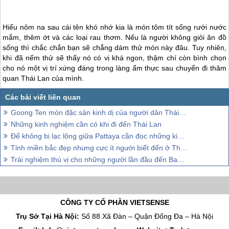
Hiểu nôm na sau cái tên khó nhớ kia là món tôm tít sống rưới nước
mắm, thêm ớt và các loại rau thơm. Nếu là người không giỏi ăn đồ
sống thì chắc chắn bạn sẽ chẳng dám thử món này đâu. Tuy nhiên,
khi đã nếm thử sẽ thấy nó có vị khá ngon, thậm chí còn bình chọn
cho nó một vị trí xứng đáng trong làng ẩm thực sau chuyến đi thăm
quan
Thái Lan
của mình.
Goong Ten món đặc sản kinh dị của người dân Thái Lan
Những kinh nghiệm cần có khi đi đến Thái Lan
Để không bị lạc lõng giữa Pattaya cần đọc những kinh nghiệm này!
Tỉnh miền bắc đẹp nhưng cực ít người biết đến ở Thái Lan
Trải nghiệm thú vị cho những người lần đầu đến Bangkok
CÔNG TY CỔ PHẦN VIETSENSE
Trụ Sở Tại Hà Nội:
Số 88 Xã Đàn – Quận Đống Đa – Hà Nội