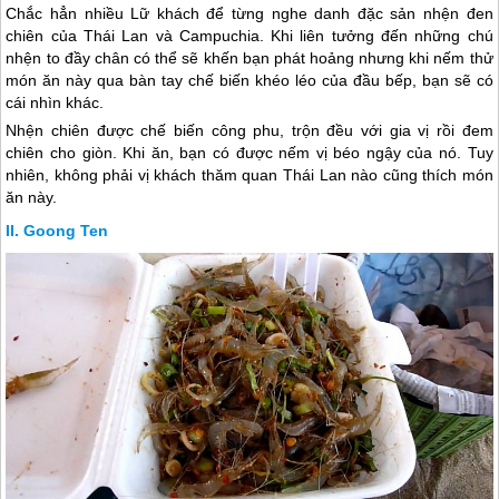
Chắc hẳn nhiều Lữ khách để từng nghe danh đặc sản nhện đen
chiên của
Thái Lan
và Campuchia. Khi liên tưởng đến những chú
nhện to đầy chân có thể sẽ khến bạn phát hoảng nhưng khi nếm thử
món ăn này qua bàn tay chế biến khéo léo của đầu bếp, bạn sẽ có
cái nhìn khác.
Nhện chiên được chế biến công phu, trộn đều với gia vị rồi đem
chiên cho giòn. Khi ăn, bạn có được nếm vị béo ngậy của nó. Tuy
nhiên, không phải vị khách thăm quan
Thái Lan
nào cũng thích món
ăn này.
Goong Ten