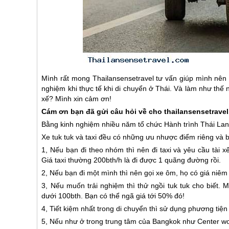
Mình rất mong Thailansensetravel tư vấn giúp mình nên 
nghiệm khi thực tế khi di chuyển ở Thái. Và làm như thế 
xế? Mình xin cảm ơn!
Cám ơn bạn đã gửi câu hỏi về cho thailansensetrave
Bằng kinh nghiệm nhiều năm tổ chức Hành trình
Thái La
Xe tuk tuk và taxi đều có những ưu nhược điểm riêng và 
1, Nếu bạn đi theo nhóm thì nên đi taxi và yêu cầu tài
Giá taxi thường 200bth/h là đi được 1 quãng đường rồi.
2, Nếu bạn đi một mình thì nên gọi xe ôm, họ có giá niêm
3, Nếu muốn trải nghiệm thì thử ngồi tuk tuk cho biết. Mìn
dưới 100bth. Bạn có thể ngã giá tới 50% đó!
4, Tiết kiệm nhất trong di chuyển thì sử dụng phương t
5, Nếu như ở trong trung tâm của Bangkok như Center worl