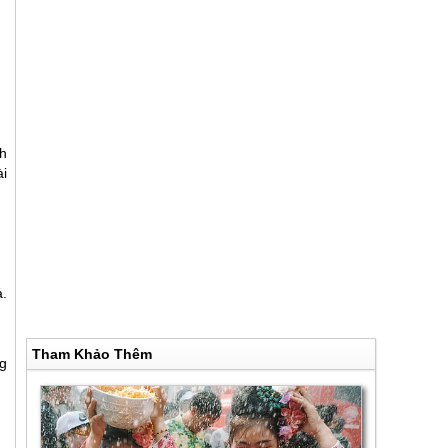
h
ài
.
Tham Khảo Thêm
ng