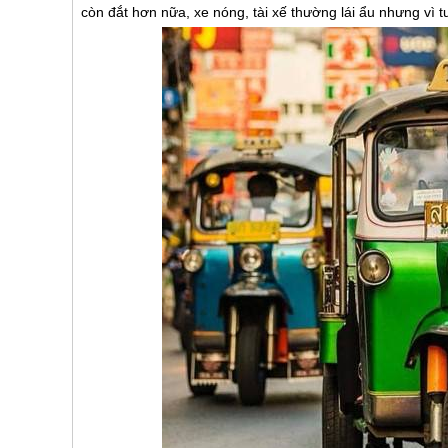
còn đắt hơn nữa, xe nóng, tài xế thường lái ẩu nhưng vì tu