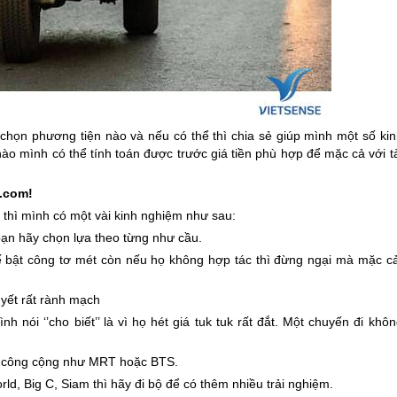
chọn phương tiện nào và nếu có thể thì chia sẻ giúp mình một số kin
nào mình có thể tính toán được trước giá tiền phù hợp để mặc cả với t
l.com!
n
thì mình có một vài kinh nghiệm như sau:
bạn hãy chọn lựa theo từng như cầu.
 xế bật công tơ mét còn nếu họ không hợp tác thì đừng ngại mà mặc cả
 yết rất rành mạch
h nói ‘’cho biết’’ là vì họ hét giá tuk tuk rất đắt. Một chuyến đi khô
iện công cộng như MRT hoặc BTS.
d, Big C, Siam thì hãy đi bộ để có thêm nhiều trải nghiệm.