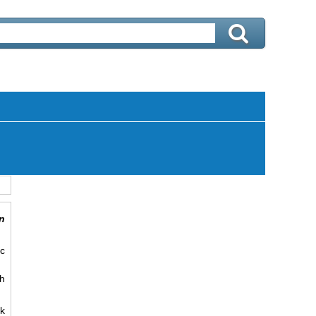
n
c
nh
uk