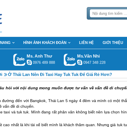
 NANG
HÌNH ẢNH KHÁCH ĐOÀN
LIÊN HỆ
GIỚI THIỆU
Ms. Anh Thư
Ms.Vân Nhi
0976 489 888
0947 348 228
Đi
Ở Thái Lan Nên Đi Taxi Hay Tuk Tuk Để Giá Rẻ Hơn?
 câu hỏi với nội dung mong muốn được tư vấn về vấn đề di chuyể
ên đường đến với Bangkok, Thái Lan 5 ngày 4 đêm và mình có một thắ
ề vấn đề di chuyển.
xe taxi và tuk tuk. Mình đang rất phân vân không biết nên lựa chọn hì
t cao nhất là khi tài xế biết mình là khách thăm quan. Nhưng giá tuk t