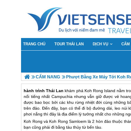
TRANG CHỦ
TOUR THÁI LAN
DỊCH VỤ
CẨM
CẨM NANG
Phượt Bằng Xe Máy Tới Koh R
hành trình Thái Lan
khám phá Koh Rong Island nằm trong
nổi tiếng nhất Campuchia nhưng vẫn giữ được vẻ hoang s
được bao bọc bởi các khu rừng nhiệt đới cùng những bã
trên đảo. Đến đây, bạn có thể đi bộ đường dài, leo núi
phơi nắng thì đây là địa điểm lý tưởng nhất cho những 
Koh Rong và Koh Rong Samloem là 2 hòn đảo thuộc thàn
bạn cũng phải đi bằng tàu thủy từ bến tàu.