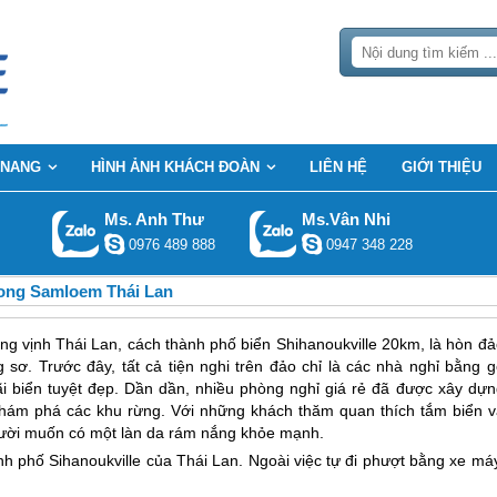
 NANG
HÌNH ẢNH KHÁCH ĐOÀN
LIÊN HỆ
GIỚI THIỆU
Ms. Anh Thư
Ms.Vân Nhi
0976 489 888
0947 348 228
ong Samloem Thái Lan
 vịnh Thái Lan, cách thành phố biển Shihanoukville 20km, là hòn đả
ơ. Trước đây, tất cả tiện nghi trên đảo chỉ là các nhà nghỉ bằng g
i biển tuyệt đẹp. Dần dần, nhiều phòng nghỉ giá rẻ đã được xây dựn
 khám phá các khu rừng. Với những khách thăm quan thích tắm biển v
người muốn có một làn da rám nắng khỏe mạnh.
h phố Sihanoukville của
Thái Lan
. Ngoài việc tự đi phượt bằng xe má