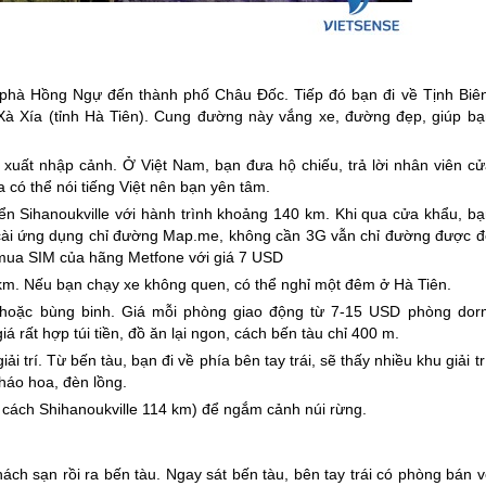
hà Hồng Ngự đến thành phố Châu Đốc. Tiếp đó bạn đi về Tịnh Biên
Xà Xía (tỉnh Hà Tiên). Cung đường này vắng xe, đường đẹp, giúp bạ
ờ xuất nhập cảnh. Ở Việt Nam, bạn đưa hộ chiếu, trả lời nhân viên cử
có thể nói tiếng Việt nên bạn yên tâm.
n Sihanoukville với hành trình khoảng 140 km. Khi qua cửa khẩu, bạ
 cài ứng dụng chỉ đường Map.me, không cần 3G vẫn chỉ đường được đ
 mua SIM của hãng Metfone với giá 7 USD
km. Nếu bạn chạy xe không quen, có thể nghỉ một đêm ở Hà Tiên.
u hoặc bùng binh. Giá mỗi phòng giao động từ 7-15 USD phòng dor
 rất hợp túi tiền, đồ ăn lại ngon, cách bến tàu chỉ 400 m.
ải trí. Từ bến tàu, bạn đi về phía bên tay trái, sẽ thấy nhiều khu giải tr
pháo hoa, đèn lồng.
, cách Shihanoukville 114 km) để ngắm cảnh núi rừng.
hách sạn rồi ra bến tàu. Ngay sát bến tàu, bên tay trái có phòng bán 