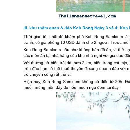
khu thăm quan ở đảo Koh Rong.Ngày 3 và 4: Ko
Thời gian tốt nhất để khám phá Koh Rong Samloem là 
tranh, có giá phòng 10 USD dành cho 2 người. Trước mỗi
Koh Rong Samloem hầu như không bán đồ ăn, vì thế bạn
các món ăn tại nhà hàng của khu nhà nghỉ với giá dao đ
Với đường bờ biển trải dài hơn 2 km, biển trong cát mịn
trên đảo bạn có thể thuê thuyền đi xung quanh đảo với mứ
trò chuyện cũng rất thú vị.
Hiện nay, Koh Rong Samloem không có điện từ 20h. Đảo
muỗi, mùng mền đầy đủ nếu muốn ngủ đêm tại đây.