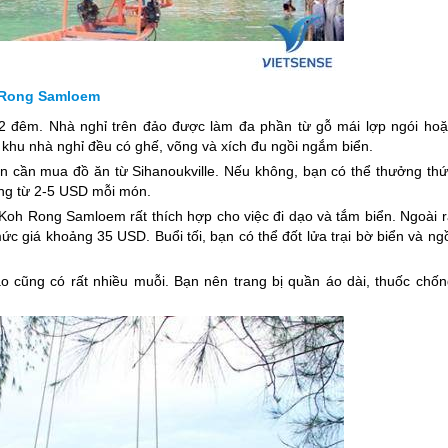
h Rong Samloem
2 đêm. Nhà nghỉ trên đảo được làm đa phần từ gỗ mái lợp ngói hoặ
 khu nhà nghỉ đều có ghế, võng và xích đu ngồi ngắm biển.
 cần mua đồ ăn từ Sihanoukville. Nếu không, bạn có thể thưởng thứ
ộng từ 2-5 USD mỗi món.
, Koh Rong Samloem rất thích hợp cho việc đi dạo và tắm biển. Ngoài 
c giá khoảng 35 USD. Buổi tối, bạn có thể đốt lửa trại bờ biển và ng
 cũng có rất nhiều muỗi. Bạn nên trang bị quần áo dài, thuốc chốn