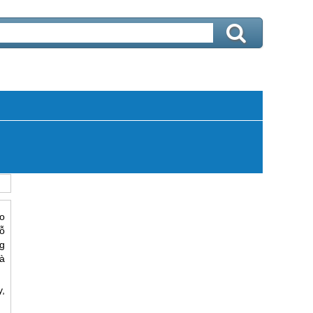
o
ỗ
g
à
y,