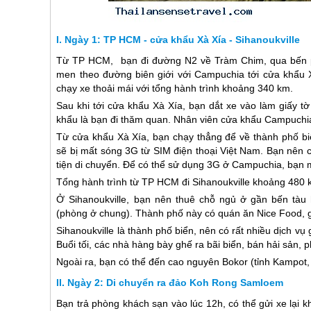
Ngày 1: TP HCM - cửa khẩu Xà Xía - Sihanoukville
Từ TP HCM, bạn đi đường N2 về Tràm Chim, qua bến p
men theo đường biên giới với Campuchia tới cửa khẩu 
chạy xe thoải mái với tổng hành trình khoảng 340 km.
Sau khi tới cửa khẩu Xà Xía, bạn dắt xe vào làm giấy t
khẩu là bạn đi thăm quan. Nhân viên cửa khẩu Campuchia 
Từ cửa khẩu Xà Xía, bạn chạy thẳng để về thành phố biể
sẽ bị mất sóng 3G từ SIM điện thoại Việt Nam. Bạn nên
tiện di chuyển. Để có thể sử dụng 3G ở Campuchia, bạn
Tổng hành trình từ TP HCM đi Sihanoukville khoảng 480 
Ở Sihanoukville, bạn nên thuê chỗ ngủ ở gần bến tà
(phòng ở chung). Thành phố này có quán ăn Nice Food, giá
Sihanoukville là thành phố biển, nên có rất nhiều dịch vụ gi
Buổi tối, các nhà hàng bày ghế ra bãi biển, bán hải sản, 
Ngoài ra, bạn có thể đến cao nguyên Bokor (tỉnh Kampot
Ngày 2: Di chuyển ra đảo Koh Rong Samloem
Bạn trả phòng khách sạn vào lúc 12h, có thể gửi xe lại k