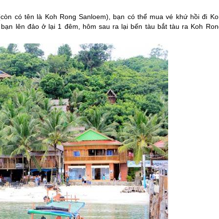
òn có tên là Koh Rong Sanloem), bạn có thể mua vé khứ hồi đi Ko
ạn lên đảo ở lại 1 đêm, hôm sau ra lại bến tàu bắt tàu ra Koh Ron