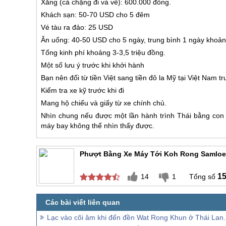
Xăng (cả chặng đi và về): 600.000 đồng.
Khách sạn: 50-70 USD cho 5 đêm
Vé tàu ra đảo: 25 USD
Ăn uống: 40-50 USD cho 5 ngày, trung bình 1 ngày khoả
Tổng kinh phí khoảng 3-3,5 triệu đồng.
Một số lưu ý trước khi khởi hành
Bạn nên đổi từ tiền Việt sang tiền đô la Mỹ tại Việt Nam tr
Kiểm tra xe kỹ trước khi đi
Mang hộ chiếu và giấy từ xe chính chủ.
Nhìn chung nếu được một lần hành trình Thái bằng con 
máy bay không thể nhìn thấy được.
Phượt Bằng Xe Máy Tới Koh Rong Samloe
1
14
1
Lạc vào cõi âm khi đến đền Wat Rong Khun ở Thái Lan.