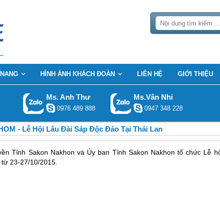
 NANG
HÌNH ẢNH KHÁCH ĐOÀN
LIÊN HỆ
GIỚI THIỆU
Ms. Anh Thư
Ms.Vân Nhi
0976 489 888
0947 348 228
 - Lễ Hội Lâu Đài Sáp Độc Đáo Tại Thái Lan
yền Tỉnh Sakon Nakhon và Ủy ban Tỉnh Sakon Nakhon tổ chức Lễ hộ
 từ 23-27/10/2015.