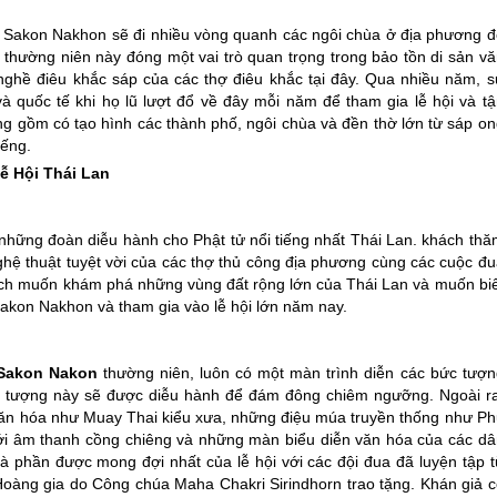
n Sakon Nakhon sẽ đi nhiều vòng quanh các ngôi chùa ở địa phương đ
 thường niên này đóng một vai trò quan trọng trong bảo tồn di sản vă
hề điêu khắc sáp của các thợ điêu khắc tại đây. Qua nhiều năm, s
à quốc tế khi họ lũ lượt đổ về đây mỗi năm để tham gia lễ hội và tậ
g gồm có tạo hình các thành phố, ngôi chùa và đền thờ lớn từ sáp on
iếng.
Lễ Hội
Thái Lan
những đoàn diễu hành cho Phật tử nổi tiếng nhất
Thái Lan
. khách thă
ghệ thuật tuyệt vời của các thợ thủ công địa phương cùng các cuộc đu
hách muốn khám phá những vùng đất rộng lớn của
Thái Lan
và muốn biế
Sakon Nakhon và tham gia vào lễ hội lớn năm nay.
p
 Sakon Nakon
thường niên, luôn có một màn trình diễn các bức tượn
c tượng này sẽ được diễu hành để đám đông chiêm ngưỡng. Ngoài ra
văn hóa như Muay Thai kiểu xưa, những điệu múa truyền thống như Ph
ới âm thanh cồng chiêng và những màn biểu diễn văn hóa của các dâ
 phần được mong đợi nhất của lễ hội với các đội đua đã luyện tập t
oàng gia do Công chúa Maha Chakri Sirindhorn trao tặng. Khán giả c