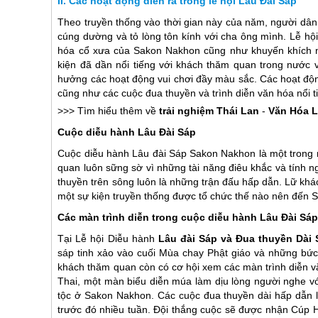
Các hoạt động diễn ra trong lễ hội Lâu Đài Sáp
Theo truyền thống vào thời gian này của năm, người dâ
cúng dường và tỏ lòng tôn kính với cha ông mình. Lễ hội
hóa cổ xưa của Sakon Nakhon cũng như khuyến khích ng
kiện đã dần nổi tiếng với khách thăm quan trong nước v
hưởng các hoạt động vui chơi đầy màu sắc. Các hoạt độn
cũng như các cuộc đua thuyền và trình diễn văn hóa nổi t
>>> Tìm hiểu thêm về
trải nghiệm
Thái Lan
-
Văn Hóa 
Cuộc diễu hành Lâu Đài Sáp
Cuộc diễu hành Lâu đài Sáp Sakon Nakhon là một trong 
quan luôn sững sờ vì những tài năng điêu khắc và tính n
thuyền trên sông luôn là những trận đấu hấp dẫn. Lữ k
một sự kiện truyền thống được tổ chức thế nào nên đến 
Các màn trình diễn trong cuộc diễu hành Lâu Đài Sá
Tại Lễ hội Diễu hành
Lâu đài Sáp và Đua thuyền Dài
sáp tinh xảo vào cuối Mùa chay Phật giáo và những bứ
khách thăm quan còn có cơ hội xem các màn trình diễn 
Thai, một màn biểu diễn múa làm dịu lòng người nghe v
tộc ở Sakon Nakhon. Các cuộc đua thuyền dài hấp dẫn là
trước đó nhiều tuần. Đội thắng cuộc sẽ được nhận Cúp H