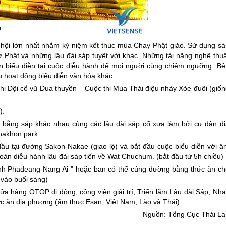
 hội lớn nhất nhằm kỷ niệm kết thúc mùa Chay Phật giáo. Sử dụng sá
 Phật và những lâu đài sáp tuyệt vời khác. Những tài năng nghệ thuậ
n biểu diễn tại cuộc diễu hành để mọi người cùng chiêm ngưỡng. Bê
u hoạt động biểu diễn văn hóa khác.
thi Đội cổ vũ Đua thuyền – Cuộc thi Múa Thái điệu nhảy Xòe đuôi (giố
).
i bằng sáp khác nhau cùng các lâu đài sáp cổ xưa làm bởi cư dân đị
nakhon park.
đầu tại đường Sakon-Nakae (giao lộ) và bắt đầu cuộc biểu diễn với â
àn diễu hành lâu đài sáp tiến về Wat Chuchum. (bắt đầu từ 5h chiều)
ình Phadeang-Nang Ai " hoặc ban có thể cúng dường bằng thức ăn ch
 vào buổi sáng)
ửa hàng OTOP di động, công viên giải trí, Triển lãm Lâu đài Sáp, Nhạ
c ăn địa phương (ẩm thực Esan, Việt Nam, Lào và Thái)
Nguồn: Tổng Cục
Thái La