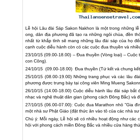
Lễ hội Lâu đài Sáp Sakon Nakhon là một trong những lễ
ong, dân địa phương đã tạo ra những ngôi chùa, đền thờ
nhất từ khắp tỉnh sẽ mang những lâu đài sáp của họ đế
cạnh cuộc diễu hành còn có các cuộc đua thuyền và nhiề
23/10/15 (09.00-18.00) – Đua thuyền (Vòng loại) – Cuộc 
con Công).
24/10/15 (09.00-18.00) Đua thuyền (Tứ kết và chung kết
25/10/15 (08.00-19.00) Những trang phục và các lâu đà
phương được trưng bày tại công viên Ming Mueng Sakon
26/10/15 (14.00-18.00) Cuộc diễu hành lâu đài sáp bắt 
nhạc và nghệ thuật dân gian (phong cách Đông Bắc) và đo
27/10/15 (06.00-07.00): Cuộc đua Marathon nhỏ "Gia đ
một nhà sư Phật Giáo (đặt thức ăn vào tô của các nhà sư
Chú ý: Mỗi ngày, Lễ hội sẽ có nhiều hoạt động như các c
hội với phong cách miền Đông Bắc và nhiều cửa hàng thứ