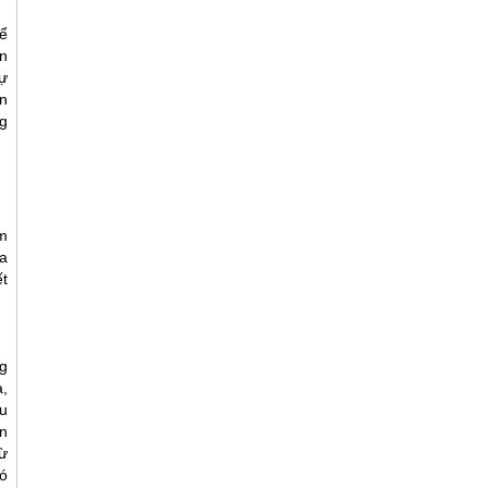
ể
n
ự
n
g
m
a
t
g
,
u
n
ừ
ó