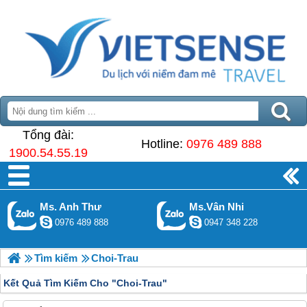
Tổng đài:
Hotline:
0976 489 888
1900.54.55.19
Ms. Anh Thư
Ms.Vân Nhi
0976 489 888
0947 348 228
Tìm kiếm
Choi-Trau
Kết Quả Tìm Kiếm Cho "
Choi-Trau"