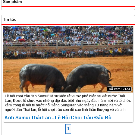
Sản phẩm
Tin tức
Đã xem: 2123
Lễ hội chọi trâu “Ko Samui” là sự kiện rất được phổ biến tại đất nước Thái
Lan, Được tổ chức vào những dịp đặc biệt như ngày đầu năm mới và tổ chức
kèm trong lễ hội té nước nổi tiếng Songkran vào tháng Tư hàng năm.với
người dân Thái lan, lễ hội chọi trâu còn đề cao tinh thần thượng võ và tính
nhân văn sâu sắc.
Koh Samui Thái Lan - Lễ Hội Chọi Trâu Đấu Bò
1