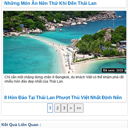
Những Món Ăn Nên Thử Khi Đến Thái Lan
Đã xem: 1010
Chỉ cần một chặng dừng chân ở Bangkok, du khách Việt có thể khám phá rất
nhiều hòn đảo đẹp nhất của Thái Lan.
8 Hòn Đảo Tại Thái Lan Phượt Thủ Việt Nhất Định Nên
Thử Sức
1
2
3
>
>>
Kết Quả Liên Quan :