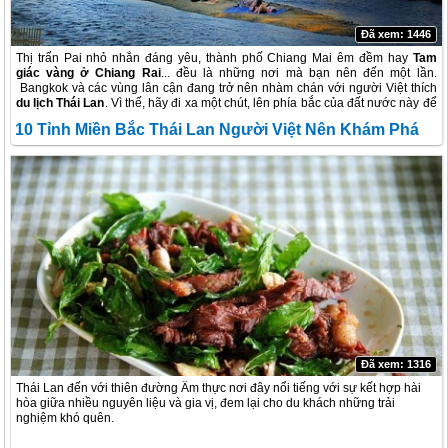
Đã xem: 1446
Thị trấn Pai nhỏ nhắn đáng yêu, thành phố Chiang Mai êm đềm hay
Tam
giác vàng ở Chiang Rai
... đều là những nơi mà bạn nên đến một lần.
Bangkok và các vùng lân cận đang trở nên nhàm chán với người Việt thích
du lịch Thái Lan
. Vì thế, hãy đi xa một chút, lên phía bắc của đất nước này để
tìm hiểu thêm nhiều điều thú vị. 10 địa danh dưới đây sẽ là những gợi ý
10 Tỉnh Miền Bắc Thái Lan Người Việt Nên Khám Phá
không tồi cho bạn. Việc đi lại rất dễ dàng và chi phí cũng phù hợp với hầu hết
mọi người.
Đã xem: 1316
Thái Lan đến với thiên đường Ẩm thực nơi đây nổi tiếng với sự kết hợp hài
hòa giữa nhiều nguyên liệu và gia vị, đem lại cho du khách những trải
nghiệm khó quên.