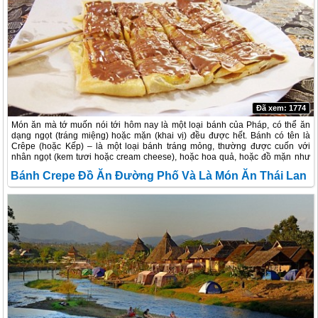
Đã xem: 1774
Món ăn mà tớ muốn nói tới hôm nay là một loại bánh của Pháp, có thể ăn
dạng ngọt (tráng miệng) hoặc mặn (khai vị) đều được hết. Bánh có tên là
Crêpe (hoặc Kếp) – là một loại bánh tráng mỏng, thường được cuốn với
nhân ngọt (kem tươi hoặc cream cheese), hoặc hoa quả, hoặc đồ mặn như
xúc xích, thịt nguội (ham) etc. Thậm chí bánh crêpe ngon tới mức có người
Bánh Crepe Đồ Ăn Đường Phố Và Là Món Ăn Thái Lan
chỉ cần cuốn vỏ bánh lại, tưới thêm một ít mật ong hay si-rô là đã thấy ngon
rồi ý.
Không Nên Bỏ Qua