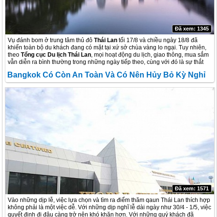
Đã xem: 1345
Vụ đánh bom ở trung tâm thủ đô
Thái Lan
tối 17/8 và chiều ngày 18/8 đã
khiến toàn bộ du khách đang có mặt tại xứ sở chùa vàng lo ngại. Tuy nhiên,
theo
Tổng cục Du lịch Thái Lan
, mọi hoạt động du lịch, giao thông, mua sắm
vẫn diễn ra bình thường trong những ngày tiếp theo, cùng với đó là sự thắt
chặt an ninh của chính phủ Thái Lan – đặc biệt là tại những nơi được coi là
Bangkok Có Còn An Toàn Và Có Nên Hủy Bỏ Kỳ Nghỉ
biểu tượng của Thái Lan, những nơi tập trung đông đúc khách du lịch và
người dân.
Tới Thái Lan
Đã xem: 1571
Vào những dịp lễ, việc lựa chọn và tìm ra điểm thăm qaun Thái Lan thích hợp
không phải là một việc dễ. Với những dịp nghĩ lễ dài ngày như 30/4 - 1/5, việc
quyết định đi đâu càng trở nên khó khăn hơn. Với những quý khách đã