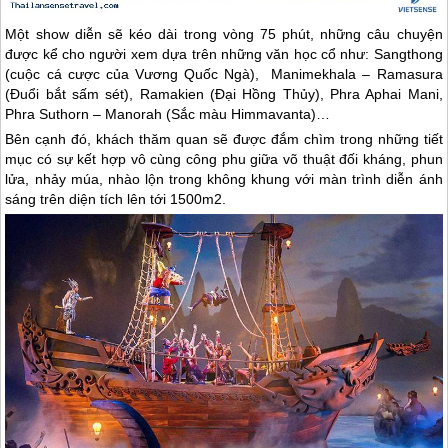
Một show diễn sẽ kéo dài trong vòng 75 phút, những câu chuyện
được kể cho người xem dựa trên những văn học cổ như: Sangthong
(cuộc cá cược của Vương Quốc Ngà), Manimekhala – Ramasura
(Đuổi bắt sấm sét), Ramakien (Đại Hồng Thủy), Phra Aphai Mani,
Phra Suthorn – Manorah (Sắc màu Himmavanta)…
Bên cạnh đó, khách thăm quan sẽ được đắm chìm trong những tiết
mục có sự kết hợp vô cùng công phu giữa võ thuật đối kháng, phun
lửa, nhảy múa, nhào lộn trong không khung với màn trình diễn ánh
sáng trên diện tích lên tới 1500m2.