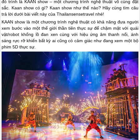
đó trình là KAAN show – một chương trình nghệ thuật vô cùng đặt
sắc. Kaan show có gì? Kaan show như thế nào? Hãy cùng tìm câu
trả lời dưới bài viết này của Thailansensetravel nhé!
KAAN show là một chương trình nghệ thuật có khả năng đưa người
xem bước vào một thế giới thần tiên thực sự để chặm mặt với quái
vật/robot khổng lồ đan xen cùng với hiệu ứng âm thanh nổi, ánh
sáng rực rỡ khiến bất kỳ ai cũng có cảm giác như đang xem một bộ
phim 5D thực sự.