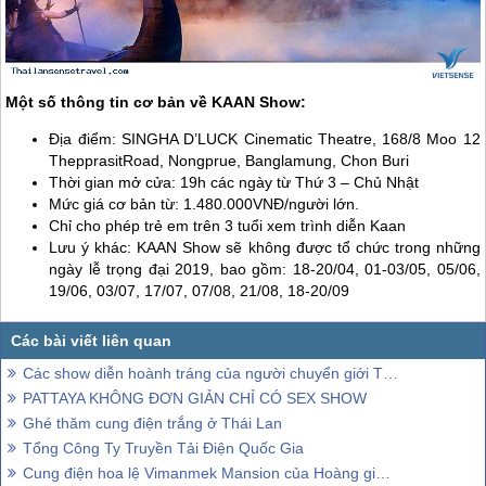
Một số thông tin cơ bản về KAAN Show:
Địa điểm: SINGHA D’LUCK Cinematic Theatre, 168/8 Moo 12
ThepprasitRoad, Nongprue, Banglamung, Chon Buri
Thời gian mở cửa: 19h các ngày từ Thứ 3 – Chủ Nhật
Mức giá cơ bản từ: 1.480.000VNĐ/người lớn.
Chỉ cho phép trẻ em trên 3 tuổi xem trình diễn Kaan
Lưu ý khác: KAAN Show sẽ không được tổ chức trong những
ngày lễ trọng đại 2019, bao gồm: 18-20/04, 01-03/05, 05/06,
19/06, 03/07, 17/07, 07/08, 21/08, 18-20/09
Các show diễn hoành tráng của người chuyển giới Thái Lan
PATTAYA KHÔNG ĐƠN GIẢN CHỈ CÓ SEX SHOW
Ghé thăm cung điện trắng ở Thái Lan
Tổng Công Ty Truyền Tải Điện Quốc Gia
Cung điện hoa lệ Vimanmek Mansion của Hoàng gia Thái Lan