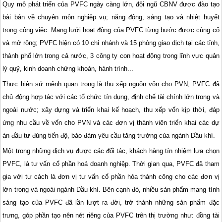
Quy mô phát triển của PVFC ngày càng lớn, đội ngũ CBNV được đào tạo
bài bản về chuyên môn nghiệp vụ; năng động, sáng tạo và nhiệt huyết
trong công việc. Mạng lưới hoạt động của PVFC từng bước được củng cố
và mở rộng; PVFC hiện có 10 chi nhánh và 15 phòng giao dịch tại các tỉnh,
thành phố lớn trong cả nước, 3 công ty con hoạt động trong lĩnh vực quản
lý quỹ, kinh doanh chứng khoán, hành trình...
Thực hiện sứ mệnh quan trọng là thu xếp nguồn vốn cho PVN, PVFC đã
chủ động hợp tác với các tổ chức tín dụng, định chế tài chính lớn trong và
ngoài nước; xây dựng và triển khai kế hoạch, thu xếp vốn kịp thời, đáp
ứng nhu cầu về vốn cho PVN và các đơn vị thành viên triển khai các dự
án đầu tư đúng tiến độ, bảo đảm yêu cầu tăng trưởng của ngành Dầu khí.
Một trong những dịch vụ được các đối tác, khách hàng tín nhiệm lựa chọn
PVFC, là tư vấn cổ phần hoá doanh nghiệp. Thời gian qua, PVFC đã tham
gia với tư cách là đơn vị tư vấn cổ phần hóa thành công cho các đơn vị
lớn trong và ngoài ngành Dầu khí. Bên cạnh đó, nhiều sản phẩm mang tính
sáng tạo của PVFC đã lần lượt ra đời, trở thành những sản phẩm đặc
trưng, góp phần tạo nên nét riêng của PVFC trên thị trường như: đồng tài