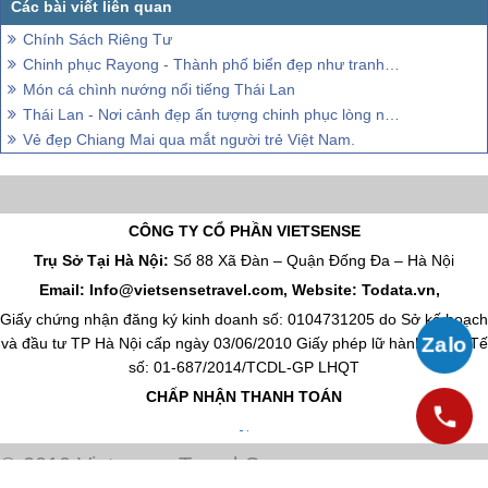
Chính Sách Riêng Tư
Chinh phục Rayong - Thành phố biển đẹp như tranh vẽ ở Thái Lan
Món cá chình nướng nổi tiếng Thái Lan
Thái Lan - Nơi cảnh đẹp ấn tượng chinh phục lòng người
Vẻ đẹp Chiang Mai qua mắt người trẻ Việt Nam.
CÔNG TY CỔ PHẦN VIETSENSE
Trụ Sở Tại Hà Nội:
Số 88 Xã Đàn – Quận Đống Đa – Hà Nội
Email: Info@vietsensetravel.com, Website: Todata.vn,
Giấy chứng nhận đăng ký kinh doanh số: 0104731205 do Sở kế hoạch
và đầu tư TP Hà Nội cấp ngày 03/06/2010 Giấy phép lữ hành Quốc Tế
số: 01-687/2014/TCDL-GP LHQT
CHẤP NHẬN THANH TOÁN
© 2010 Vietsense Travel Group