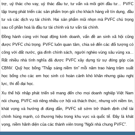
trợ, uỷ thác cho vay, uỷ thác đầu tư, tư vấn và môi giới đầu tư... PVFC
tập trung phát triển các sản phẩm trọn gói cho khách hàng về tín dụng, đầu
tư và các dịch vụ tài chính. Hai sản phẩm mũi nhọn mà PVFC chú trọng
sau cổ phần hoá là đầu tư tài chính và tư vấn tài chính.
Đồng hành cùng với hoạt động kinh doanh, vấn đề an sinh xã hội cũng
được PVFC chú trọng. PVFC luôn quan tâm, chia sẻ đến các đối tượng có
công với đất nước, gia đình chính sách, người nghèo vùng sâu vùng xa...
Rất nhiều nhà tình nghĩa đã được PVFC xây dựng từ sự đóng góp của
CBNV. Quỹ học bổng “Thắp sáng niềm tin” mỗi năm trao hàng trăm suất
học bổng cho các em học sinh có hoàn cảnh khó khăn nhưng giàu nghị
lực, thi đỗ đại học.
Xu thế hội nhập phát triển sẽ mang đến cho mọi doanh nghiệp Việt Nam
nói chung, PVFC nói riêng nhiều cơ hội và thách thức, nhưng với niềm tin,
khát vọng và hướng đi đúng đắn, PVFC sẽ sớm trở thành định chế tài
chính hùng mạnh, có thương hiệu trong khu vực và quốc tế. Đây là khát
vọng, niềm hãnh diện của các thành viên trong “Ngôi nhà chung PVFC”.