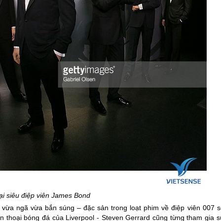
ại siêu điệp viên James Bond
ay vừa ngã vừa bắn súng – đặc sản trong loạt phim về điệp viên 007 s
thoại bóng đá của Liverpool - Steven Gerrard cũng từng tham gia s