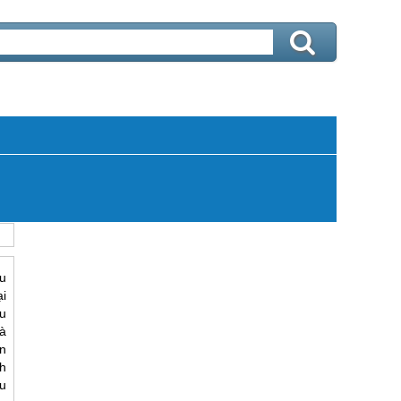
u
i
u
à
n
h
ều