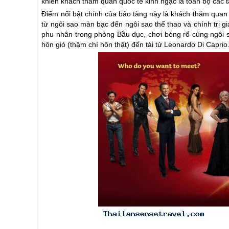
khiến khách thăm quan quốc tế kinh ngạc là toàn bộ các t
Điểm nổi bật chính của bảo tàng này là khách thăm quan c
từ ngôi sao màn bạc đến ngôi sao thể thao và chính trị 
phu nhân trong phòng Bầu dục, chơi bóng rổ cùng ngôi s
hôn gió (thậm chí hôn thật) đến tài tử Leonardo Di Caprio