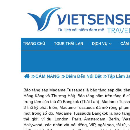
TRANG CHỦ
TOUR THÁI LAN
DỊCH VỤ
CẨM
CẨM NANG
Điểm Đến Nổi Bật
Tập Làm J
Bảo tàng sáp Madame Tussauds là bảo tàng sáp đầu tiên 
Hồng Kông và Thượng Hải). Bảo tàng nằm trên tầng 6 củ
trung tâm của thủ đô Bangkok (Thái Lan). Madame Tussau
3 thế kỷ phát triển, Madame Tussauds đã mở rộng phạm v
một trong số đó. Madame Tussauds Bangkok là bảo tàng n
thế giới, ví dụ: London, Paris, Amsterdam, Berlin, 
Hollywood, các nhân vật nổi tiếng, VIP, ngôi sao, tài t