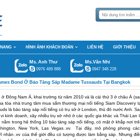
 NANG
HÌNH ẢNH KHÁCH ĐOÀN
LIÊN HỆ
GIỚI THIỆU
Ms. Anh Thư
Ms.Vân Nhi
0976 489 888
0947 348 228
ames Bond Ở Bảo Tàng Sáp Madame Tussauds Tại Bangkok
ở Đông Nam Á, khai trường từ năm 2010 và là cái thứ 3 ở châu Á (sa
a tòa nhà trung tâm mua sắm thương mại nổi tiếng Siam Discovery tạ
ds là bảo tàng sáp nổi tiếng có trụ sở ở London, thủ đô nước Anh. Sa
i kinh doanh, xây nhiều trụ sở nhỏ ở các quốc gia khác và Thái Lan l
ằm trong hệ thống 10 bảo tàng sáp nổi tiếng, có mặt ở khắp nơi trê
Washington, New York, Las Vegas..vv. Tại đây, mô phỏng phong các
ử, vĩ nhân..vv của thế giới đều có tượng được làm bằng sáp. Nhưng đi