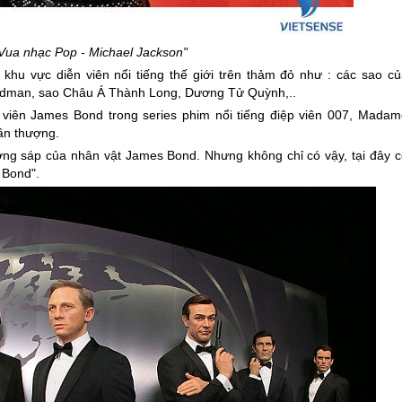
"Vua nhạc Pop - Michael Jackson"
khu vực diễn viên nổi tiếng thế giới trên thảm đỏ như : các sao củ
le Kidman, sao Châu Á Thành Long, Dương Tử Quỳnh,..
 viên James Bond trong series phim nổi tiếng điệp viên 007, Madam
hần thượng.
tượng sáp của nhân vật James Bond. Nhưng không chỉ có vậy, tại đây c
es Bond".