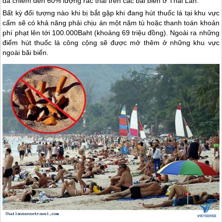
đã chiếm đến 60% lượng rác thải trên các bãi biển ở
Thái Lan
.
Bất kỳ đối tượng nào khi bị bắt gặp khi đang hút thuốc lá tại khu vực
cấm sẽ có khả năng phải chịu án một năm tù hoặc thanh toán khoản
phí phạt lên tới 100.000Baht (khoảng 69 triệu đồng). Ngoài ra những
điểm hút thuốc lá công cộng sẽ được mở thêm ở những khu vực
ngoài bãi biển.