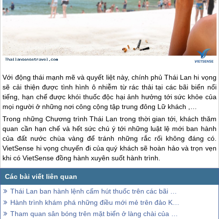
Với động thái mạnh mẽ và quyết liệt này, chính phủ
Thái Lan
hi vọng
sẽ cải thiện được tình hình ô nhiễm từ rác thải tại các bãi biển nổi
tiếng, hạn chế được khói thuốc độc hại ảnh hưởng tới sức khỏe của
mọi người ở những nơi công cộng tập trung đông Lữ khách ,…
Trong những Chương trình
Thái Lan
trong thời gian tới, khách thăm
quan cần hạn chế và hết sức chú ý tới những luật lệ mới ban hành
của đất nước chùa vàng để tránh những rắc rối không đáng có.
VietSense hi vọng chuyến đi của quý khách sẽ hoàn hảo và trọn vẹn
khi có VietSense đồng hành xuyên suốt hành trình.
Thái Lan ban hành lệnh cấm hút thuốc trên các bãi biển
Hành trình khám phá những điều mới mẻ trên đảo Koh Samui Thái Lan
Tham quan sân bóng trên mặt biển ở làng chài của Thái Lan