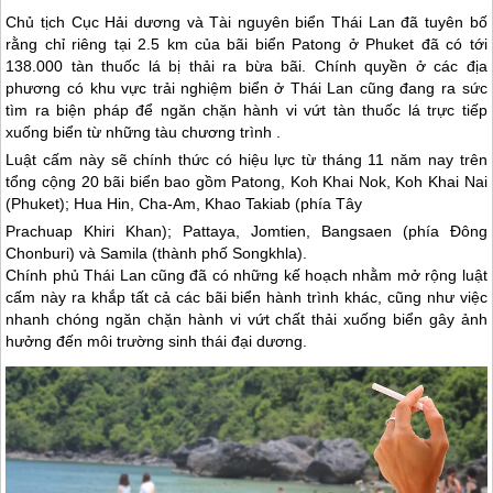
Chủ tịch Cục Hải dương và Tài nguyên biển
Thái Lan
đã tuyên bố
rằng chỉ riêng tại 2.5 km của bãi biển Patong ở Phuket đã có tới
138.000 tàn thuốc lá bị thải ra bừa bãi. Chính quyền ở các địa
phương có khu vực trải nghiệm biển ở
Thái Lan
cũng đang ra sức
tìm ra biện pháp để ngăn chặn hành vi vứt tàn thuốc lá trực tiếp
xuống biển từ những tàu chương trình .
Luật cấm này sẽ chính thức có hiệu lực từ tháng 11 năm nay trên
tổng cộng 20 bãi biển bao gồm Patong, Koh Khai Nok, Koh Khai Nai
(Phuket); Hua Hin, Cha-Am, Khao Takiab (phía Tây
Prachuap Khiri Khan); Pattaya, Jomtien, Bangsaen (phía Đông
Chonburi) và Samila (thành phố Songkhla).
Chính phủ
Thái Lan
cũng đã có những kế hoạch nhằm mở rộng luật
cấm này ra khắp tất cả các bãi biển hành trình khác, cũng như việc
nhanh chóng ngăn chặn hành vi vứt chất thải xuống biển gây ảnh
hưởng đến môi trường sinh thái đại dương.