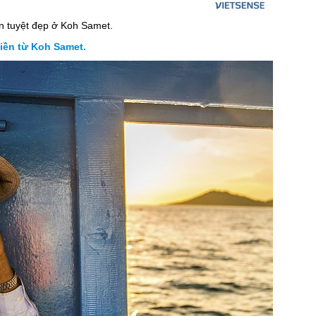
ển tuyệt đẹp ở Koh Samet.
liền từ Koh Samet.