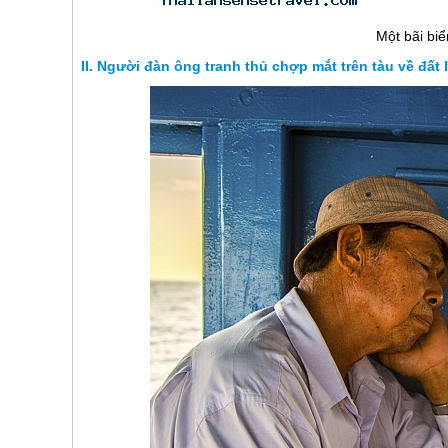
Một bãi bi
Người đàn ông tranh thủ chợp mắt trên tàu về đất 