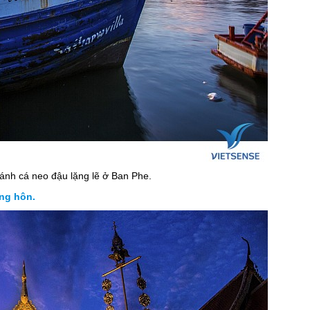
nh cá neo đậu lặng lẽ ở Ban Phe.
ng hôn.