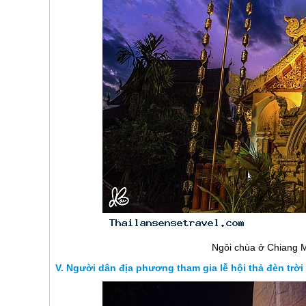
Ngôi chùa ở Chiang M
Người dân địa phương tham gia lễ hội thả đèn trời