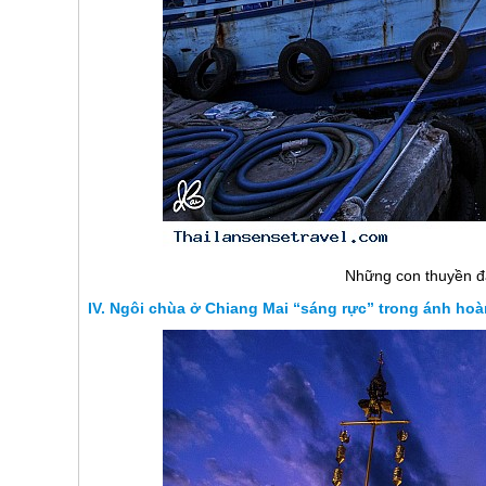
Những con thuyền đá
Ngôi chùa ở Chiang Mai “sáng rực” trong ánh hoà