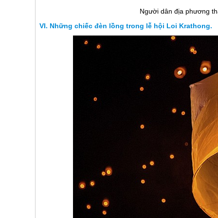
Người dân địa phương tha
Những chiếc đèn lồng trong lễ hội Loi Krathong.