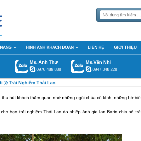
 NANG
HÌNH ẢNH KHÁCH ĐOÀN
LIÊN HỆ
GIỚI THIỆU
Ms. Anh Thư
Ms.Vân Nhi
0976 489 888
0947 348 228
Đi
Trải Nghiệm Thái Lan
n thu hút khách thăm quan nhờ những ngôi chùa cổ kính, những bờ biể
ho bạn trải nghiệm Thái Lan do nhiếp ảnh gia Ian Barin chia sẻ trê