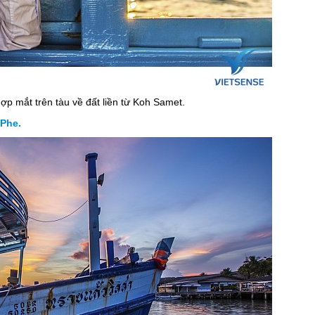
ợp mắt trên tàu về đất liền từ Koh Samet.
 Phe.