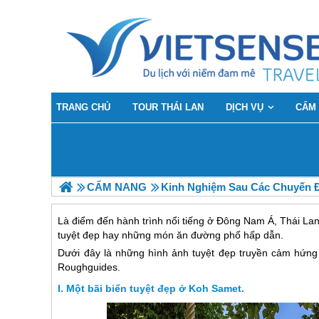
TRANG CHỦ
TOUR THÁI LAN
DỊCH VỤ
CẨM
CẨM NANG
Kinh Nghiệm Sau Các Chuyến 
Là điểm đến hành trình nổi tiếng ở Đông Nam Á, Thái La
tuyệt đẹp hay những món ăn đường phố hấp dẫn.
Dưới đây là những hình ảnh tuyệt đẹp truyền cảm hứng c
Roughguides.
Một bãi biển tuyệt đẹp ở Koh Samet.